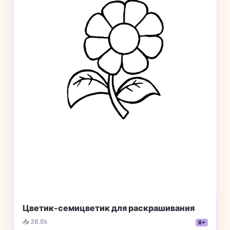
Цветик-семицветик для раскрашивания
📥 38.8k
6+