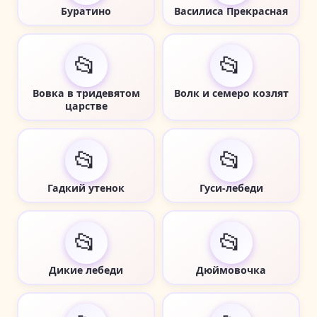
Буратино
Василиса Прекрасная
📂
📂
Вовка в тридевятом
Волк и семеро козлят
царстве
📂
📂
Гадкий утенок
Гуси-лебеди
📂
📂
Дикие лебеди
Дюймовочка