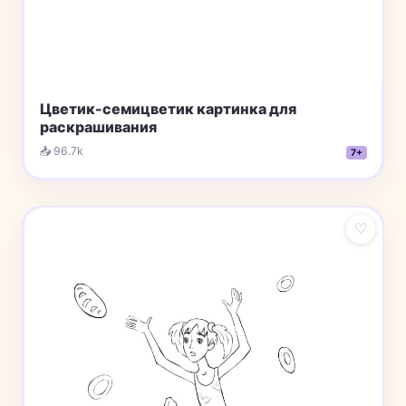
Цветик-семицветик картинка для
раскрашивания
📥 96.7k
7+
♡