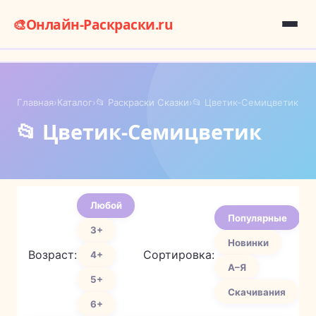
🎨
Онлайн-Раскраски.ru
Главная
›
Каталог
›
📂 Раскраски Сказки
›
📂 Цветик-Семицветик
📂 Цветик-Семицветик
Любой
Популярные
3+
Новинки
Возраст:
Сортировка:
4+
А–Я
5+
Скачивания
6+