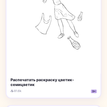
Распечатать раскраску цветик-
семицветик
📥 81.6k
3+