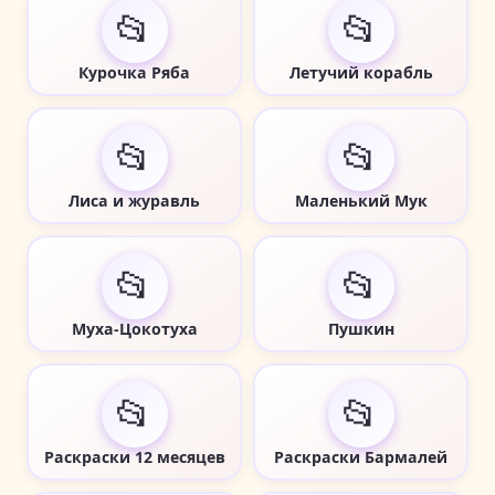
📂
📂
Курочка Ряба
Летучий корабль
📂
📂
Лиса и журавль
Маленький Мук
📂
📂
Муха-Цокотуха
Пушкин
📂
📂
Раскраски 12 месяцев
Раскраски Бармалей