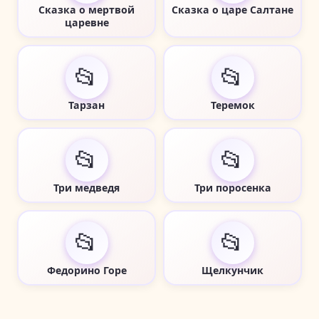
Сказка о мертвой
Сказка о царе Салтане
царевне
📂
📂
Тарзан
Теремок
📂
📂
Три медведя
Три поросенка
📂
📂
Федорино Горе
Щелкунчик