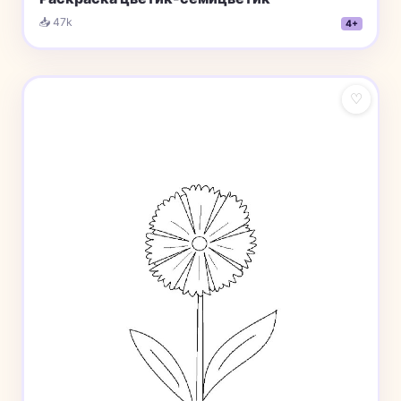
📥 47k
4+
♡