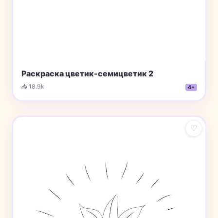
Раскраска цветик-семицветик 2
📥 18.9k
4+
♡