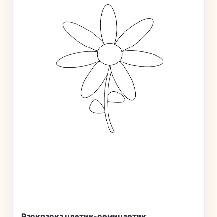
Раскраска цветик-семицветик