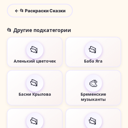
← 📂 Раскраски Сказки
📂 Другие подкатегории
📂
📂
Аленький цветочек
Баба Яга
📂
🎨
Басни Крылова
Бременские
музыканты
📂
📂