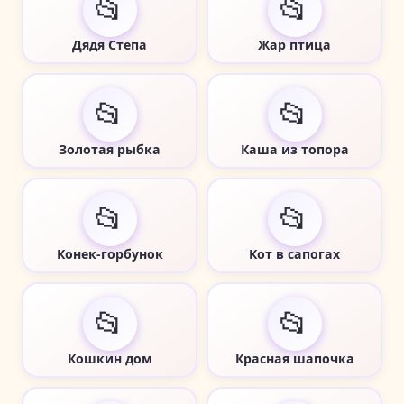
📂
📂
Дядя Степа
Жар птица
📂
📂
Золотая рыбка
Каша из топора
📂
📂
Конек-горбунок
Кот в сапогах
📂
📂
Кошкин дом
Красная шапочка