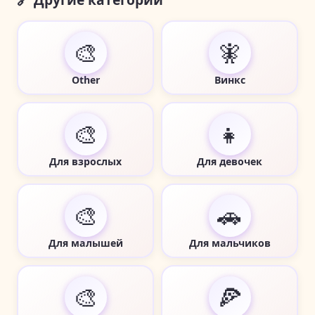
🎨
🧚
Other
Винкс
🎨
👧
Для взрослых
Для девочек
🎨
🚗
Для малышей
Для мальчиков
🎨
🍕