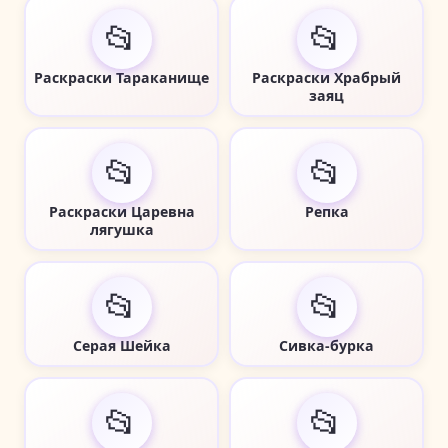
📂
📂
Раскраски Тараканище
Раскраски Храбрый
заяц
📂
📂
Раскраски Царевна
Репка
лягушка
📂
📂
Серая Шейка
Сивка-бурка
📂
📂