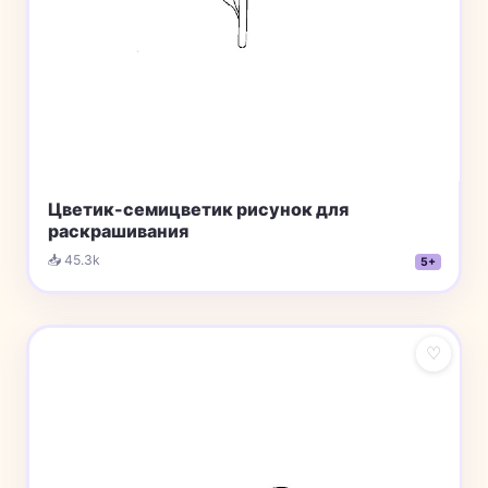
Цветик-семицветик рисунок для
раскрашивания
📥 45.3k
5+
♡