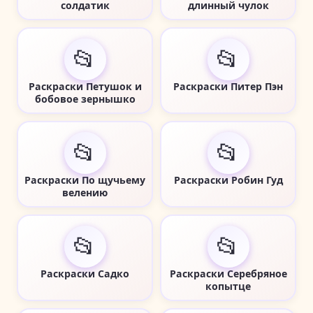
солдатик
длинный чулок
📂
📂
Раскраски Петушок и
Раскраски Питер Пэн
бобовое зернышко
📂
📂
Раскраски По щучьему
Раскраски Робин Гуд
велению
📂
📂
Раскраски Садко
Раскраски Серебряное
копытце