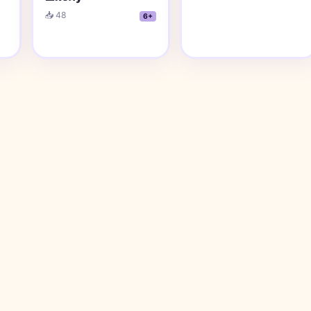
📥 48
6+