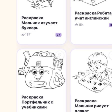
Раскраска Ребята
Раскраска
учат английский
Мальчик изучает
📥 154
3
букварь
📥 187
3+
♡
Раскраска
Раскраска
Портфельчик с
Мальчик рисует
учебниками
плакат