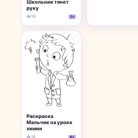
Школьник тянет
руку
📥 59
7+
♡
Раскраска
Мальчик на уроке
химии
📥 18
6+