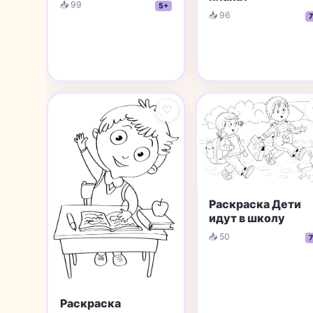
📥 99
5+
📥 96
7
♡
Раскраска Дети
идут в школу
📥 50
7
Раскраска