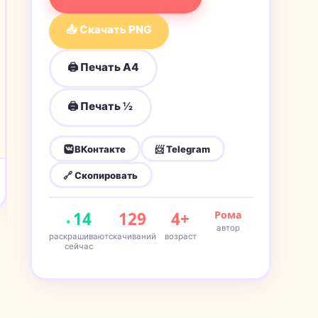
📥 Скачать PNG
🖨 Печать A4
🖨 Печать ½
ВКонтакте
📨 Telegram
🔗 Скопировать
14
129
4+
Рома
автор
раскрашивают
скачиваний
возраст
сейчас