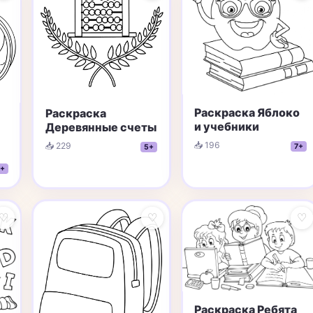
Раскраска Яблоко
Раскраска
и учебники
Деревянные счеты
📥 196
📥 229
7+
5+
+
♡
♡
♡
Раскраска Ребята