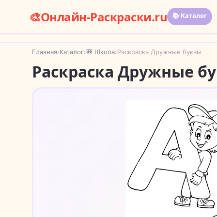
🎨
Онлайн-Раскраски.ru
📚 Каталог
Главная
›
Каталог
›
🎒 Школа
›
Раскраска Дружные буквы
Раскраска Дружные б