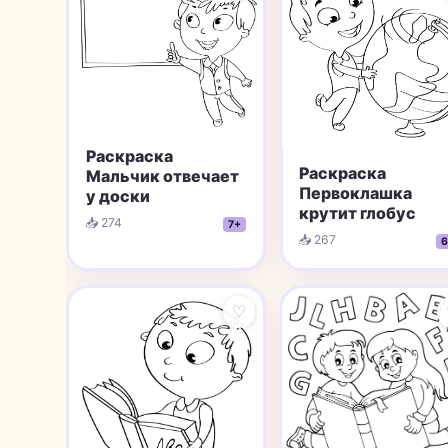
Раскраска
Раскраска
Мальчик отвечает
Первоклашка
у доски
крутит глобус
📥 274
7+
📥 267
6
♡