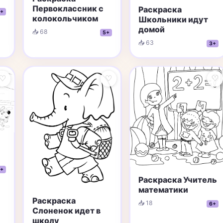
Первоклассник с
Раскраска
+
колокольчиком
Школьники идут
домой
📥 68
5+
📥 63
3+
♡
♡
♡
+
Раскраска Учитель
математики
Раскраска
📥 18
6+
Слоненок идет в
школу