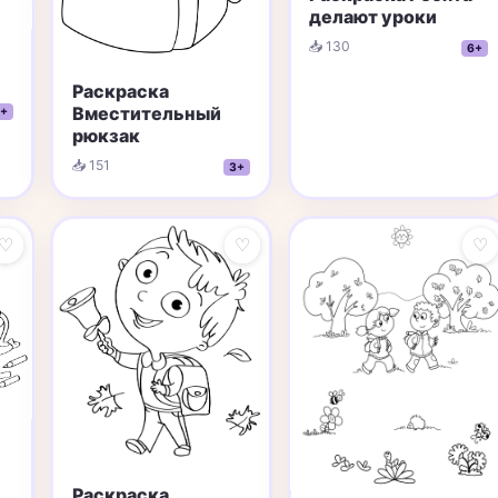
делают уроки
📥 130
6+
Раскраска
Вместительный
+
рюкзак
📥 151
3+
♡
♡
♡
Раскраска