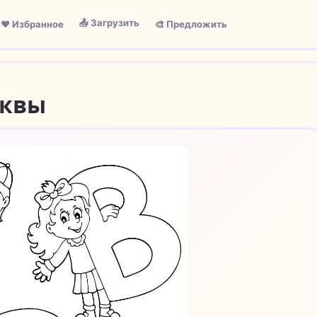
📤 Загрузить
❤️ Избранное
🎨 Предложить
уквы