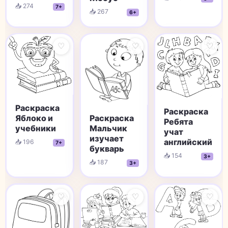
📥 274
7+
📥 267
6+
♡
♡
♡
Раскраска
Раскраска
Раскраска
Яблоко и
Ребята
Мальчик
учебники
учат
изучает
английский
📥 196
7+
букварь
📥 154
3+
📥 187
3+
♡
♡
♡