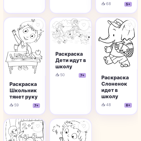
📥 68
5+
♡
♡
♡
Раскраска
Дети идут в
школу
📥 50
7+
Раскраска
Слоненок
Раскраска
идет в
Школьник
школу
тянет руку
📥 48
📥 59
6+
7+
♡
♡