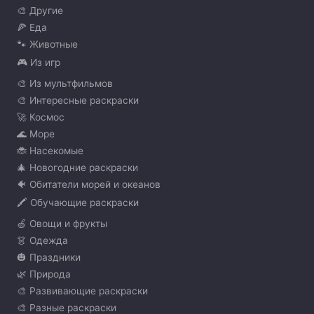
🎨 Другие
🍕 Еда
🐾 Животные
🎮 Из игр
🎨 Из мультфильмов
🎨 Интересные раскраски
🚀 Космос
🌊 Море
🐞 Насекомые
🎄 Новогодние раскраски
🐠 Обитатели морей и океанов
🖍️ Обучающие раскраски
🍏 Овощи и фрукты
👗 Одежда
🎃 Праздники
🌿 Природа
🎨 Развивающие раскраски
🎨 Разные раскраски