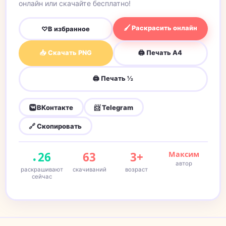
онлайн или скачайте бесплатно!
🖌 Раскрасить онлайн
♡
В избранное
📥 Скачать PNG
🖨 Печать A4
🖨 Печать ½
ВКонтакте
📨 Telegram
🔗 Скопировать
26
63
3+
Максим
автор
раскрашивают
скачиваний
возраст
сейчас