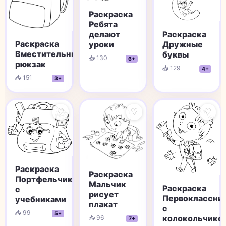
Раскраска
Ребята
Раскраска
делают
Раскраска
Дружные
уроки
Вместительный
буквы
📥 130
6+
рюкзак
📥 129
4+
📥 151
3+
♡
♡
♡
Раскраска
Раскраска
Портфельчик
Мальчик
Раскраска
с
рисует
Первоклассни
учебниками
плакат
с
📥 99
5+
колокольчико
📥 96
7+