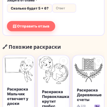
Защита от спама *
Сколько будет 5 + 6?
📨 Отправить отзыв
🔗 Похожие раскраски
♡
♡
♡
Раскраска
Раскраска
Раскраска
Мальчик
Деревянные
Первоклашка
отвечает у
счеты
крутит
доски
глобус
📥 229
5+