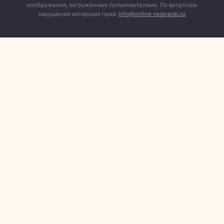
изображения, загруженные пользователями. По вопросам
нарушения авторских прав:
info@online-raskraski.ru