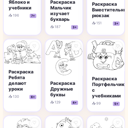
Раскраска
Яблоко и
Раскраска
Мальчик
учебники
Вместительны
изучает
рюкзак
📥 196
7+
букварь
📥 151
3+
📥 187
3+
♡
♡
♡
Раскраска
Ребята
Раскраска
Раскраска
делают
Портфельчик
Дружные
уроки
с
буквы
учебниками
📥 130
6+
📥 129
4+
📥 99
5+
♡
♡
♡