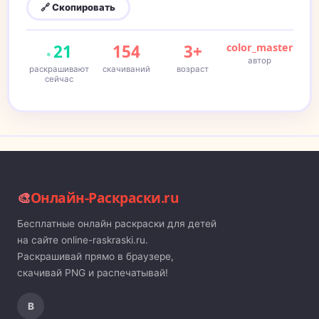
🔗 Скопировать
21
154
3+
color_master
автор
раскрашивают
скачиваний
возраст
сейчас
🎨
Онлайн-Раскраски.ru
Бесплатные онлайн раскраски для детей
на сайте online-raskraski.ru.
Раскрашивай прямо в браузере,
скачивай PNG и распечатывай!
В