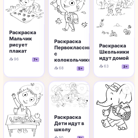
Раскраска
Мальчик
Раскраска
рисует
Раскраска
Первоклассник
плакат
Школьники
с
идут домой
колокольчиком
📥 96
7+
📥 63
3+
📥 68
5+
♡
♡
♡
Раскраска
Дети идут в
школу
📥 50