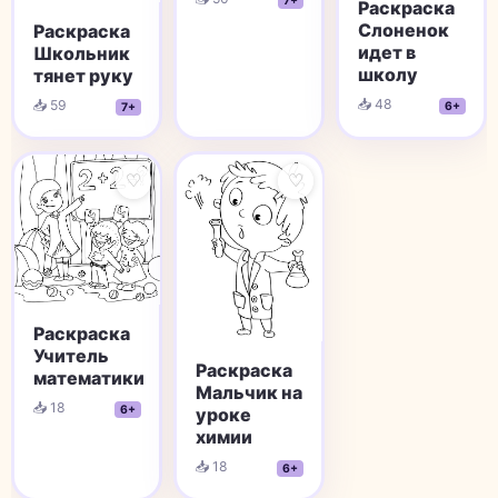
7+
Раскраска
Слоненок
Раскраска
идет в
Школьник
школу
тянет руку
📥 48
📥 59
6+
7+
♡
♡
Раскраска
Учитель
Раскраска
математики
Мальчик на
📥 18
6+
уроке
химии
📥 18
6+