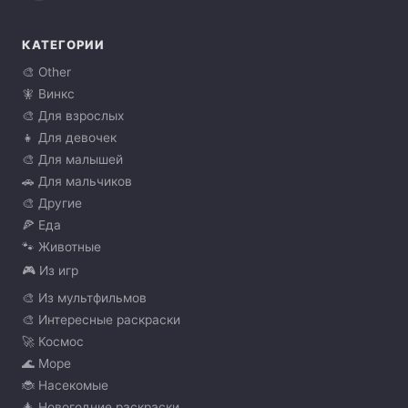
КАТЕГОРИИ
🎨 Other
🧚 Винкс
🎨 Для взрослых
👧 Для девочек
🎨 Для малышей
🚗 Для мальчиков
🎨 Другие
🍕 Еда
🐾 Животные
🎮 Из игр
🎨 Из мультфильмов
🎨 Интересные раскраски
🚀 Космос
🌊 Море
🐞 Насекомые
🎄 Новогодние раскраски