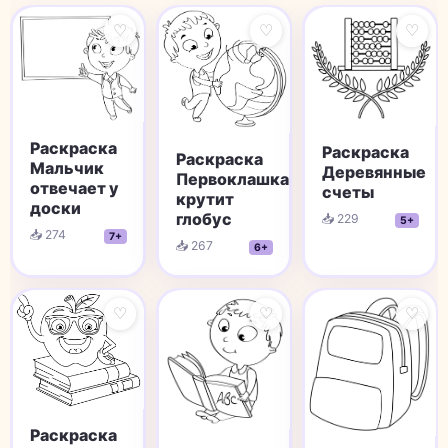
♡
♡
♡
Раскраска
Раскраска
Раскраска
Мальчик
Деревянные
Первоклашка
отвечает у
счеты
крутит
доски
глобус
📥 229
5+
📥 274
7+
📥 267
6+
♡
♡
♡
Раскраска