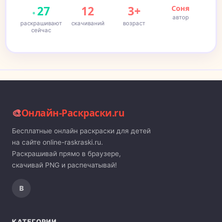
27
12
3+
Соня
автор
раскрашивают
скачиваний
возраст
сейчас
🎨
Онлайн-Раскраски.ru
Бесплатные онлайн раскраски для детей
на сайте online-raskraski.ru.
Раскрашивай прямо в браузере,
скачивай PNG и распечатывай!
В
КАТЕГОРИИ