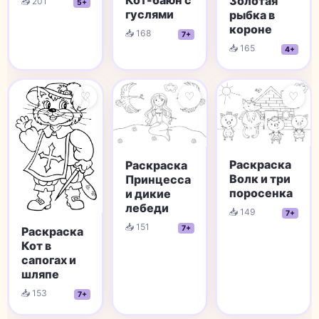
Золотая
📥 201
5+
гуслями
рыбка в
короне
📥 168
7+
📥 165
4+
♡
♡
♡
Раскраска
Раскраска
Волк и три
Принцесса
поросенка
и дикие
лебеди
📥 149
7+
📥 151
7+
Раскраска
Кот в
сапогах и
шляпе
📥 153
7+