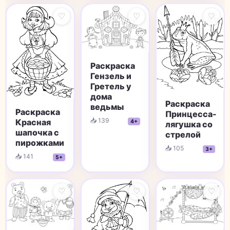
♡
♡
♡
Раскраска
Гензель и
Гретель у
дома
Раскраска
ведьмы
Раскраска
Принцесса-
📥 139
Красная
4+
лягушка со
шапочка с
стрелой
пирожками
📥 105
3+
📥 141
5+
♡
♡
♡