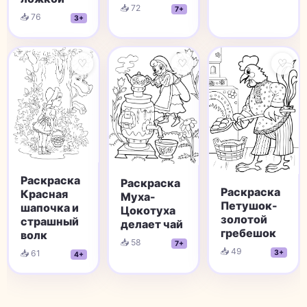
📥 72
7+
📥 76
3+
♡
♡
♡
Раскраска
Раскраска
Раскраска
Красная
Муха-
Петушок-
шапочка и
Цокотуха
золотой
страшный
делает чай
гребешок
волк
📥 58
7+
📥 49
📥 61
3+
4+