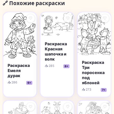
🔗 Похожие раскраски
♡
♡
♡
Раскраска
Красная
шапочка и
волк
Раскраска
Раскраска
📥 285
6+
Три
Емеля
поросенка
дурак
под
яблоней
📥 286
6+
📥 273
7+
♡
♡
♡