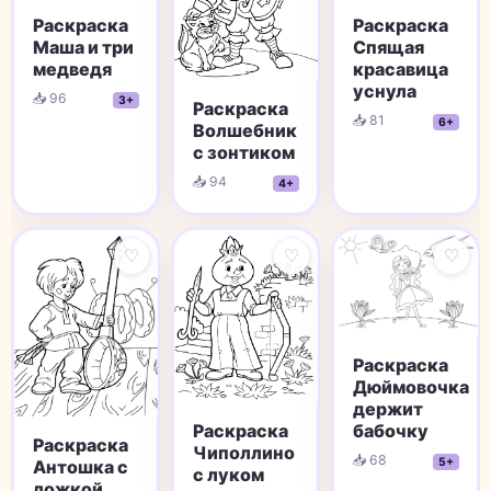
Раскраска
Раскраска
Спящая
Маша и три
красавица
медведя
уснула
📥 96
3+
Раскраска
📥 81
6+
Волшебник
с зонтиком
📥 94
4+
♡
♡
♡
Раскраска
Дюймовочка
держит
бабочку
Раскраска
Раскраска
Чиполлино
📥 68
5+
Антошка с
с луком
ложкой