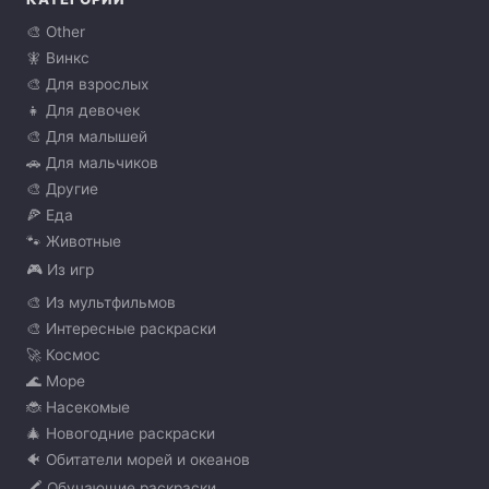
🎨 Other
🧚 Винкс
🎨 Для взрослых
👧 Для девочек
🎨 Для малышей
🚗 Для мальчиков
🎨 Другие
🍕 Еда
🐾 Животные
🎮 Из игр
🎨 Из мультфильмов
🎨 Интересные раскраски
🚀 Космос
🌊 Море
🐞 Насекомые
🎄 Новогодние раскраски
🐠 Обитатели морей и океанов
🖍️ Обучающие раскраски