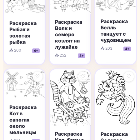
Раскраска
Раскраска
Раскраска
Белль
Волк и
Рыбак и
танцует с
семеро
золотая
чудовищем
козлят на
рыбка
лужайке
📥 203
4+
📥 260
4+
📥 252
3+
♡
♡
♡
Раскраска
Кот в
сапогах
около
мельницы
Раскраска
Раскраска
Кот-баюн с