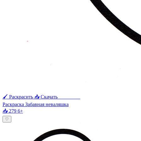
🖌 Раскрасить
📥 Скачать
🖨 Печать
Раскраска Забавная неваляшка
📥 279
6+
♡