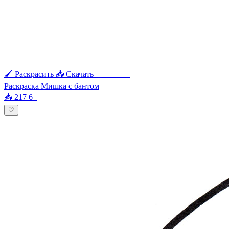
🖌 Раскрасить
📥 Скачать
🖨 Печать
Раскраска Мишка с бантом
📥 217
6+
♡