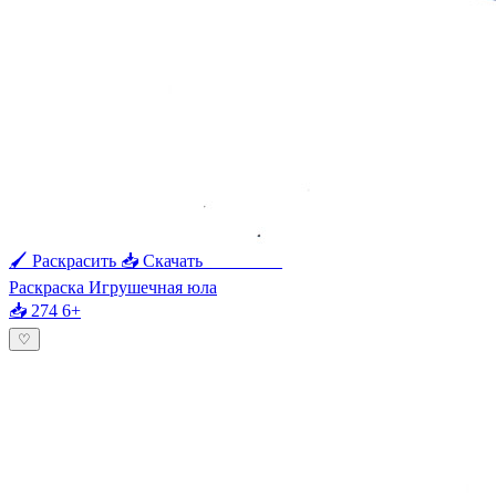
🖌 Раскрасить
📥 Скачать
🖨 Печать
Раскраска Игрушечная юла
📥 274
6+
♡