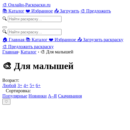
🎨
Онлайн-Раскраски.ru
📚 Каталог
❤️ Избранное
📤 Загрузить
🎨 Предложить
🔍
🔍
🏠 Главная
📚 Каталог
❤️ Избранное
📤 Загрузить раскраску
🎨 Предложить раскраску
Главная
›
Каталог
›
🎨 Для малышей
🎨 Для малышей
Возраст:
Любой
3+
4+
5+
6+
Сортировка:
Популярные
Новинки
А–Я
Скачивания
♡