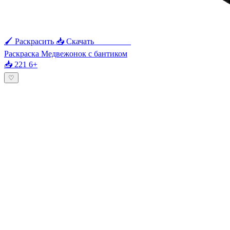
🖌 Раскрасить
📥 Скачать
🖨 Печать
Раскраска Медвежонок с бантиком
📥 221
6+
♡