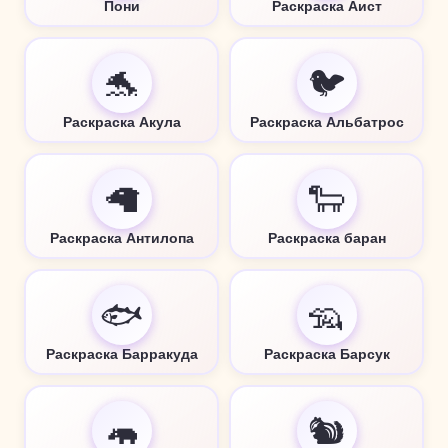
Пони
Раскраска Аист
🐬
🐦
Раскраска Акула
Раскраска Альбатрос
🦙
🐑
Раскраска Антилопа
Раскраска баран
🐟
🦡
Раскраска Барракуда
Раскраска Барсук
🦛
🐿️