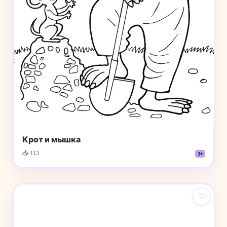
Крот и мышка
📥 113
3+
♡