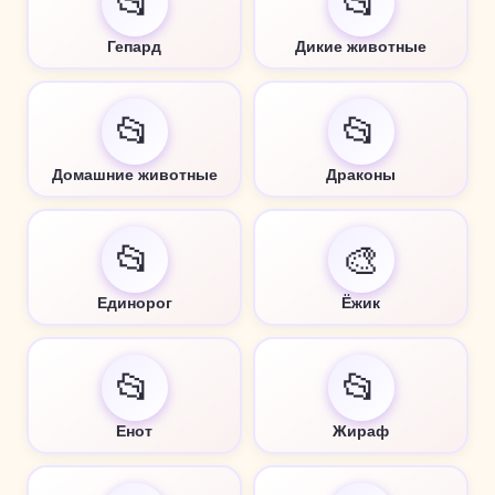
📂
📂
Гепард
Дикие животные
📂
📂
Домашние животные
Драконы
📂
🎨
Единорог
Ёжик
📂
📂
Енот
Жираф