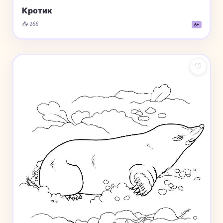
Кротик
📥 266
6+
♡