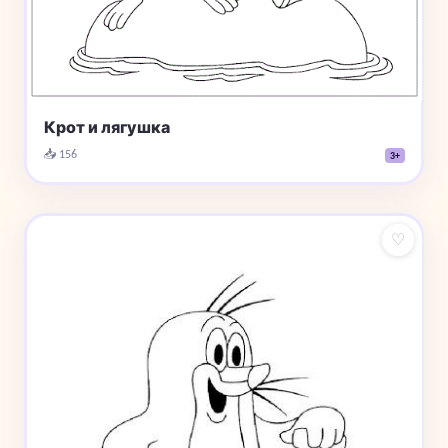
Крот и лягушка
📥 156
3+
♡