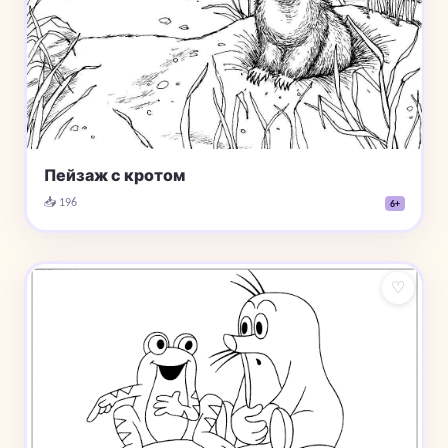
Пейзаж с кротом
📥 196
6+
♡