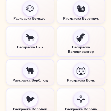
🐶
🐿️
Раскраска Бульдог
Раскраска Бурундук
🐂
🦖
Раскраска Бык
Раскраска
Велоцираптор
🐫
🐺
Раскраска Верблюд
Раскраска Волк
🐦
🦅
Раскраска Воробей
Раскраска Ворона