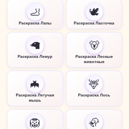
🦶
🕊️
Раскраска Лапы
Раскраска Ласточка
🦙
🐻
Раскраска Лемур
Раскраска Лесные
животные
🦇
🦌
Раскраска Летучая
Раскраска Лось
мышь
🦁
🦣