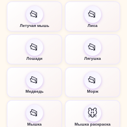
📂
📂
Летучая мышь
Лиса
📂
📂
Лошади
Лягушка
📂
📂
Медведь
Морж
📂
🐭
Мышка
Мышка раскраска