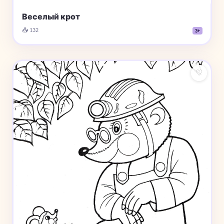
Веселый крот
📥 132
3+
♡