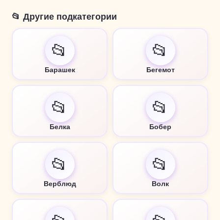
📂 Другие подкатегории
📂
📂
Барашек
Бегемот
📂
📂
Белка
Бобер
📂
📂
Верблюд
Волк