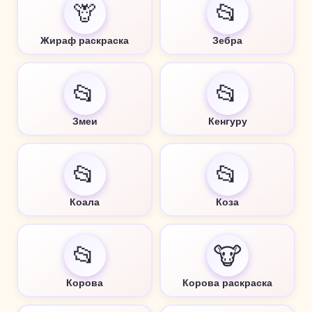
🦒
📂
Жираф раскраска
Зебра
📂
📂
Змеи
Кенгуру
📂
📂
Коала
Коза
📂
🐮
Корова
Корова раскраска