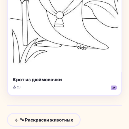
Крот из дюймовочки
📥 28
3+
← 🐾 Раскраски животных