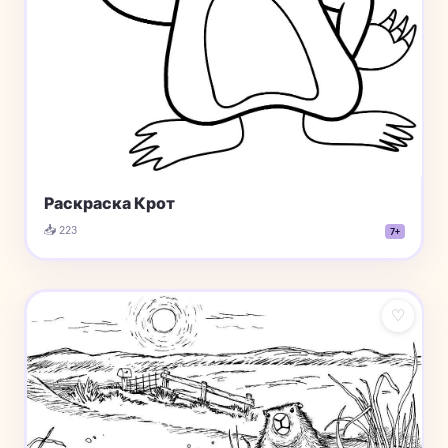
Раскраска Крот
📥 223
7+
♡