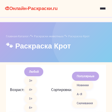
🎨
Онлайн-Раскраски.ru
Главная
Каталог
🐾 Раскраски животных
🐾 Раскраска Крот
›
›
›
🐾 Раскраска Крот
Любой
Популярные
3+
Новинки
Возраст:
Сортировка:
4+
А–Я
5+
Скачивания
6+