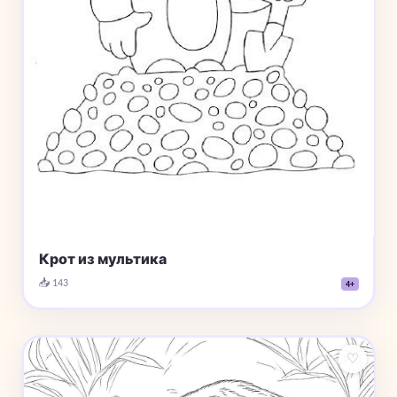
Крот из мультика
📥 143
4+
♡