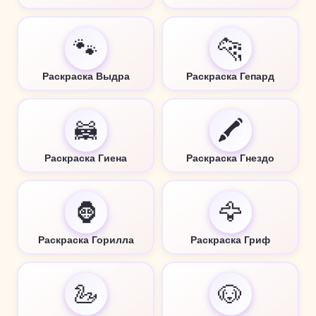
🐾
🐆
Раскраска Выдра
Раскраска Гепард
🦝
🖍️
Раскраска Гиена
Раскраска Гнездо
🦍
🦅
Раскраска Горилла
Раскраска Гриф
🦢
🐶