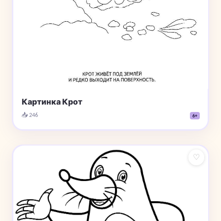
Картинка Крот
📥 246
6+
♡