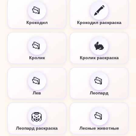
📂
🖍️
Крокодил
Крокодил раскраска
📂
🐇
Кролик
Кролик раскраска
📂
📂
Лев
Леопард
🦁
📂
Леопард раскраска
Лесные животные