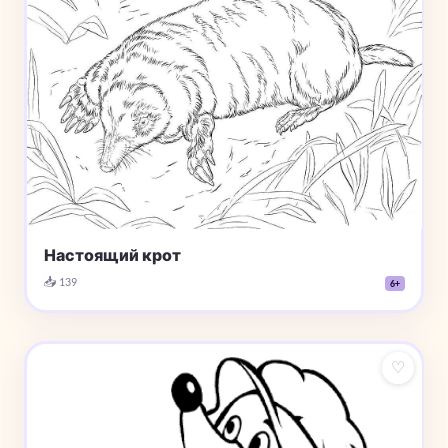
Настоящий крот
📥 139
6+
♡