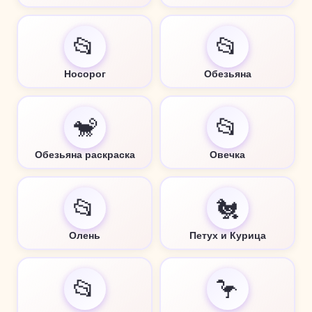
📂
📂
Носорог
Обезьяна
🐒
📂
Обезьяна раскраска
Овечка
📂
🐔
Олень
Петух и Курица
📂
🦩