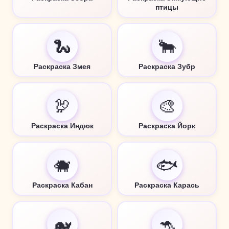
птицы
🐍
🐂
Раскраска Змея
Раскраска Зубр
🦃
🎨
Раскраска Индюк
Раскраска Йорк
🐗
🐟
Раскраска Кабан
Раскраска Карась
🐋
🦘