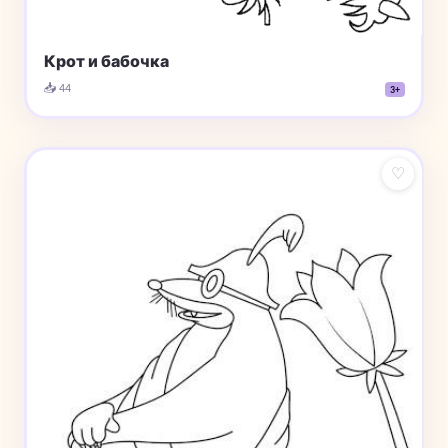
Крот и бабочка
📥 44
3+
♡