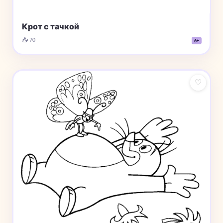
Крот с тачкой
📥 70
6+
♡