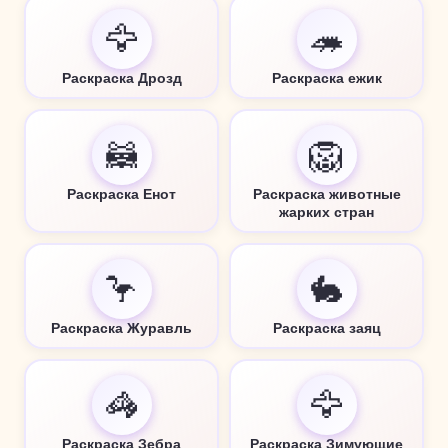
🦅
🦔
Раскраска Дрозд
Раскраска ежик
🦝
🦁
Раскраска Енот
Раскраска животные
жарких стран
🦩
🐇
Раскраска Журавль
Раскраска заяц
🦓
🦅
Раскраска Зебра
Раскраска Зимующие