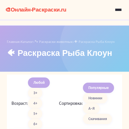
🎨
Онлайн-Раскраски.ru
Главная
Каталог
🐾 Раскраски животных
🐠 Раскраска Рыба Клоун
›
›
›
🐠 Раскраска Рыба Клоун
Любой
Популярные
3+
Новинки
Возраст:
Сортировка:
4+
А–Я
5+
Скачивания
6+