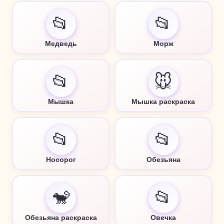
📂
📂
Медведь
Морж
📂
🐭
Мышка
Мышка раскраска
📂
📂
Носорог
Обезьяна
🐒
📂
Обезьяна раскраска
Овечка