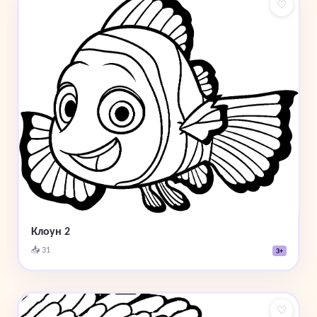
♡
Клоун 2
📥 31
3+
♡