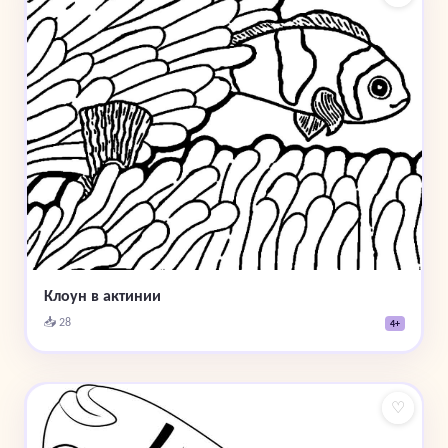
Клоун в актинии
📥 28
4+
♡