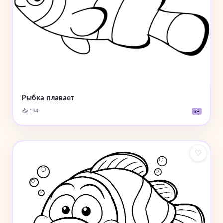
Рыбка плавает
📥 194
5+
♡