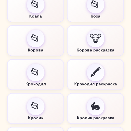
📂
📂
Коала
Коза
📂
🐮
Корова
Корова раскраска
📂
🖍️
Крокодил
Крокодил раскраска
📂
🐇
Кролик
Кролик раскраска