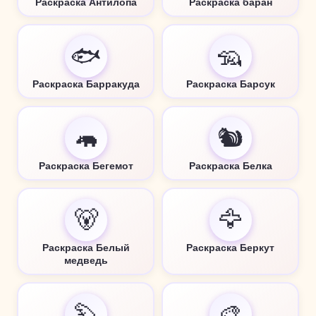
Раскраска Антилопа
Раскраска баран
🐟
🦡
Раскраска Барракуда
Раскраска Барсук
🦛
🐿️
Раскраска Бегемот
Раскраска Белка
🐻
🦅
Раскраска Белый
Раскраска Беркут
медведь
🦫
🎨