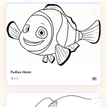
♡
Рыбка Немо
📥 235
5+
♡