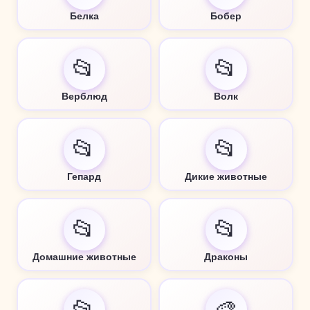
Белка
Бобер
📂
📂
Верблюд
Волк
📂
📂
Гепард
Дикие животные
📂
📂
Домашние животные
Драконы
📂
🎨