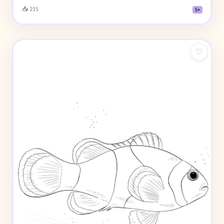
📥 215
5+
♡