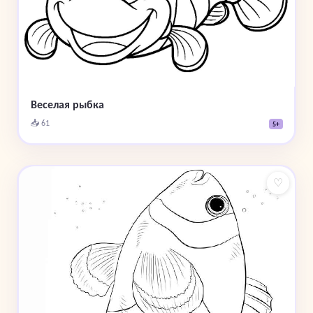
Веселая рыбка
📥 61
5+
♡