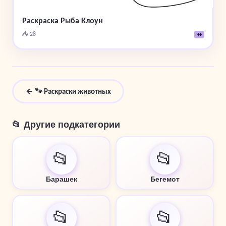
Раскраска Рыба Клоун
📥 28
4+
← 🐾 Раскраски животных
📂 Другие подкатегории
📂
📂
Барашек
Бегемот
📂
📂