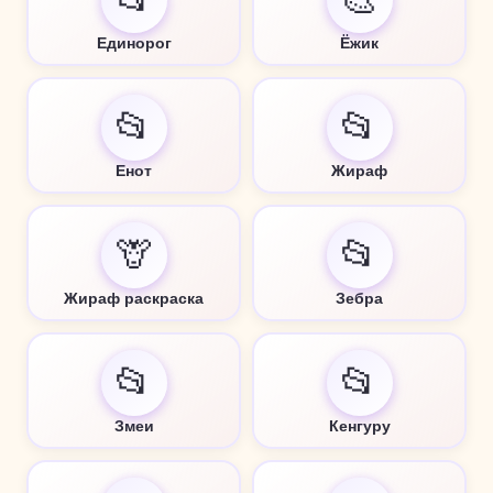
Единорог
Ёжик
📂
📂
Енот
Жираф
🦒
📂
Жираф раскраска
Зебра
📂
📂
Змеи
Кенгуру