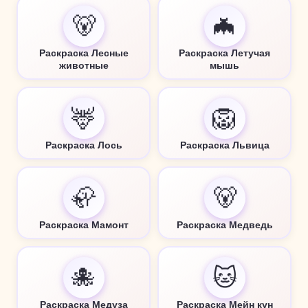
🐻
🦇
Раскраска Лесные
Раскраска Летучая
животные
мышь
🦌
🦁
Раскраска Лось
Раскраска Львица
🦣
🐻
Раскраска Мамонт
Раскраска Медведь
🐙
🐱
Раскраска Медуза
Раскраска Мейн кун