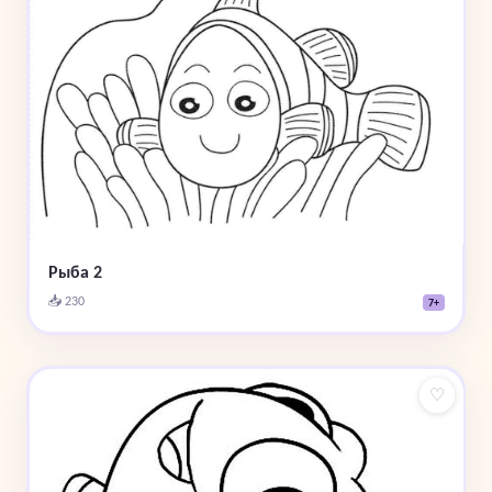
Рыба 2
📥 230
7+
♡