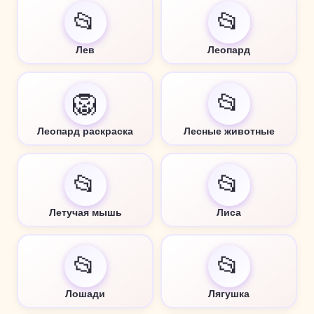
📂
📂
Лев
Леопард
🦁
📂
Леопард раскраска
Лесные животные
📂
📂
Летучая мышь
Лиса
📂
📂
Лошади
Лягушка