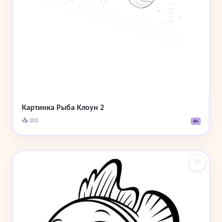
Картинка Рыба Клоун 2
📥 203
4+
♡