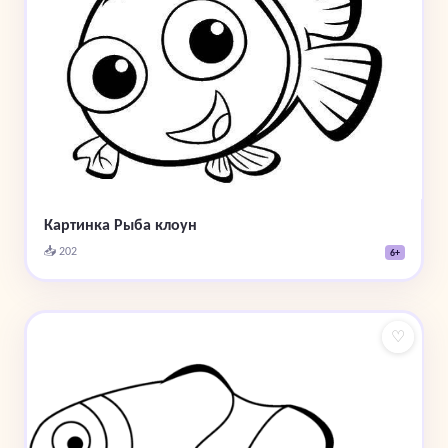
Картинка Рыба клоун
📥 202
6+
♡