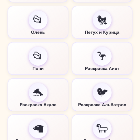
📂
🐔
Олень
Петух и Курица
📂
🦩
Пони
Раскраска Аист
🐬
🐦
Раскраска Акула
Раскраска Альбатрос
🦙
🐑