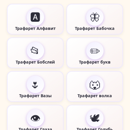
🅰️
🦋
Трафарет Алфавит
Трафарет Бабочка
📂
✏️
Трафарет Бобслей
Трафарет букв
🌷
🐺
Трафарет Вазы
Трафарет волка
👁️
🕊️
Трафарет Глаза
Трафарет Голубь