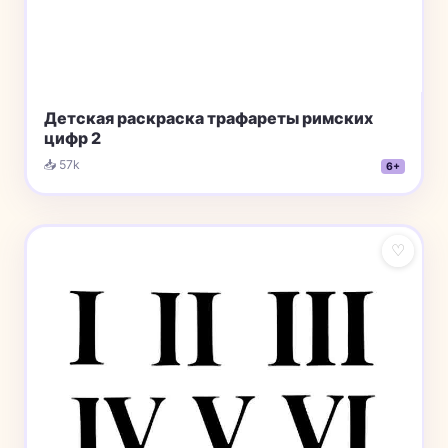
Детская раскраска трафареты римских
цифр 2
📥 57k
6+
♡