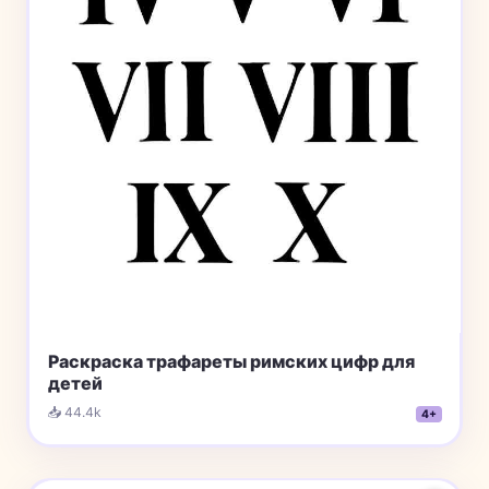
Раскраска трафареты римских цифр для
детей
📥 44.4k
4+