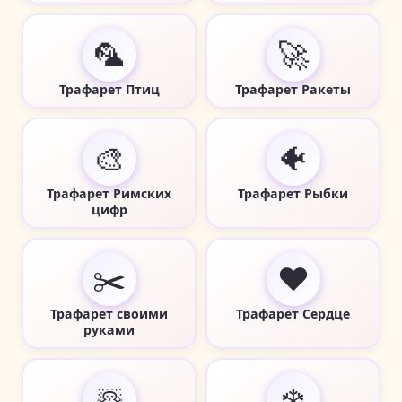
🦜
🚀
Трафарет Птиц
Трафарет Ракеты
🎨
🐠
Трафарет Римских
Трафарет Рыбки
цифр
✂️
❤️
Трафарет своими
Трафарет Сердце
руками
☃️
❄️