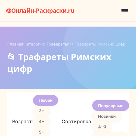
🎨
Онлайн-Раскраски.ru
Главная
›
Каталог
›
🎨 Трафареты
›
📂 Трафареты Римских цифр
📂 Трафареты Римских
цифр
Любой
Популярные
3+
Новинки
Возраст:
Сортировка:
4+
А–Я
5+