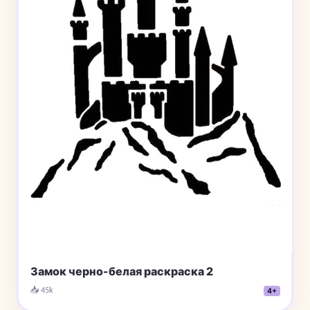
Замок черно-белая раскраска 2
📥 45k
4+