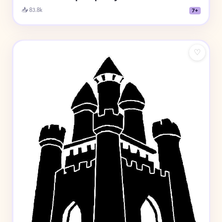
📥 83.8k
7+
♡