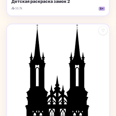
Детская раскраска замок 2
📥 53.7k
5+
♡