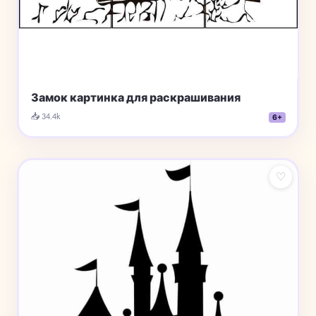
Замок картинка для раскрашивания
📥 34.4k
6+
♡