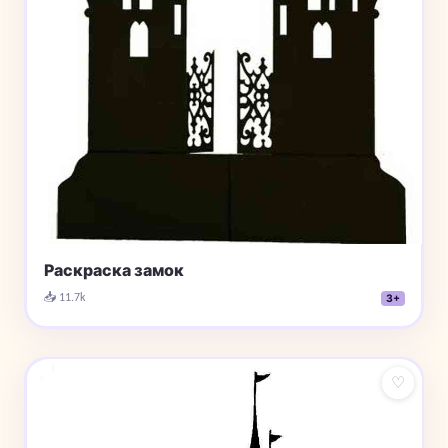
Раскраска замок
📥 11.7k
3+
♡