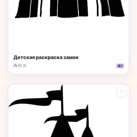
Детская раскраска замок
📥 82.3k
4+
♡