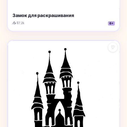
Замок для раскрашивания
📥 87.2k
6+
♡