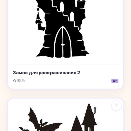
Замок для раскрашивания 2
📥 85.7k
6+
♡