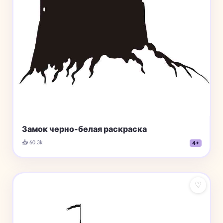
Замок черно-белая раскраска
📥 60.3k
4+
♡