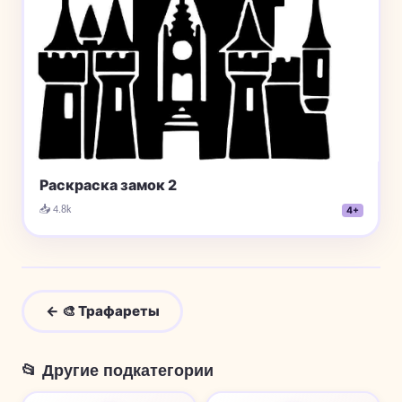
Раскраска замок 2
📥 4.8k
4+
← 🎨 Трафареты
📂 Другие подкатегории