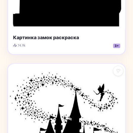
Картинка замок раскраска
📥 74.9k
3+
♡