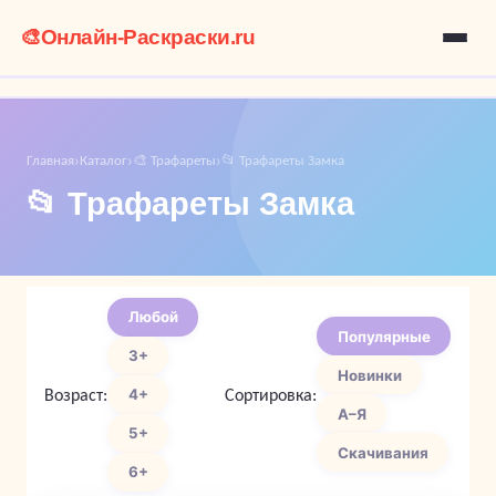
🎨
Онлайн-Раскраски.ru
Главная
Каталог
🎨 Трафареты
📂 Трафареты Замка
›
›
›
📂 Трафареты Замка
Любой
Популярные
3+
Новинки
Возраст:
Сортировка:
4+
А–Я
5+
Скачивания
6+