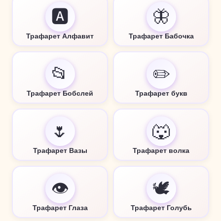
🅰️
🦋
Трафарет Алфавит
Трафарет Бабочка
📂
✏️
Трафарет Бобслей
Трафарет букв
🌷
🐺
Трафарет Вазы
Трафарет волка
👁️
🕊️
Трафарет Глаза
Трафарет Голубь