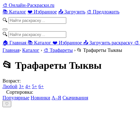
🎨
Онлайн-Раскраски.ru
📚 Каталог
❤️ Избранное
📤 Загрузить
🎨 Предложить
🔍
🔍
🏠 Главная
📚 Каталог
❤️ Избранное
📤 Загрузить раскраску
🎨
Главная
›
Каталог
›
🎨 Трафареты
›
📂 Трафареты Тыквы
📂 Трафареты Тыквы
Возраст:
Любой
3+
4+
5+
6+
Сортировка:
Популярные
Новинки
А–Я
Скачивания
♡