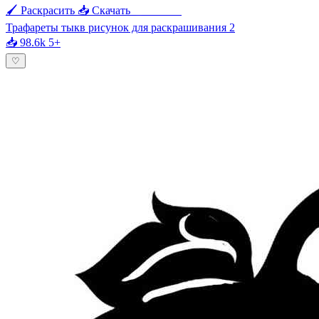
🖌 Раскрасить
📥 Скачать
🖨 Печать
Трафареты тыкв рисунок для раскрашивания 2
📥 98.6k
5+
♡