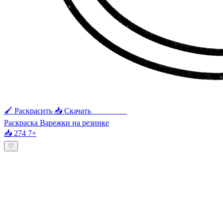
🖌 Раскрасить
📥 Скачать
🖨 Печать
Раскраска Варежки на резинке
📥 274
7+
♡