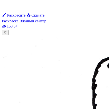
🖌 Раскрасить
📥 Скачать
🖨 Печать
Раскраска Вязаный свитер
📥 153
3+
♡