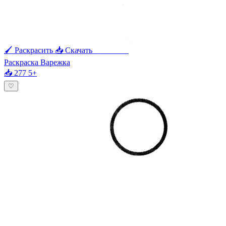
🖌 Раскрасить
📥 Скачать
🖨 Печать
Раскраска Варежка
📥 277
5+
♡