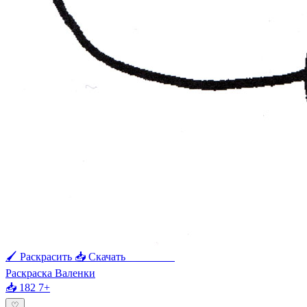
🖌 Раскрасить
📥 Скачать
🖨 Печать
Раскраска Валенки
📥 182
7+
♡