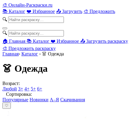
🎨
Онлайн-Раскраски.ru
📚 Каталог
❤️ Избранное
📤 Загрузить
🎨 Предложить
🔍
🔍
🏠 Главная
📚 Каталог
❤️ Избранное
📤 Загрузить раскраску
🎨 Предложить раскраску
Главная
›
Каталог
›
👗 Одежда
👗 Одежда
Возраст:
Любой
3+
4+
5+
6+
Сортировка:
Популярные
Новинки
А–Я
Скачивания
♡