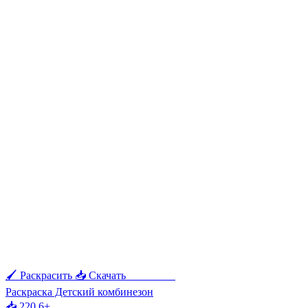
🖌 Раскрасить
📥 Скачать
🖨 Печать
Раскраска Детский комбинезон
📥 220
6+