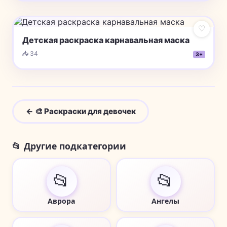
♡
Детская раскраска карнавальная маска
📥 34
3+
← 🎨 Раскраски для девочек
📂 Другие подкатегории
📂
📂
Аврора
Ангелы