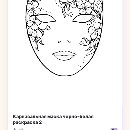
Карнавальная маска черно-белая
раскраска 2
📥 165