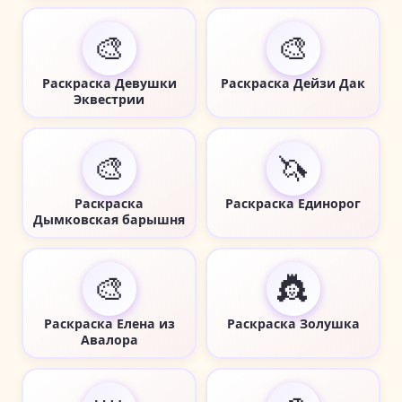
🎨
🎨
Раскраска Девушки
Раскраска Дейзи Дак
Эквестрии
🎨
🦄
Раскраска
Раскраска Единорог
Дымковская барышня
🎨
👸
Раскраска Елена из
Раскраска Золушка
Авалора