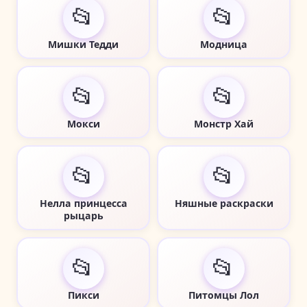
📂
📂
Мишки Тедди
Модница
📂
📂
Мокси
Монстр Хай
📂
📂
Нелла принцесса
Няшные раскраски
рыцарь
📂
📂
Пикси
Питомцы Лол