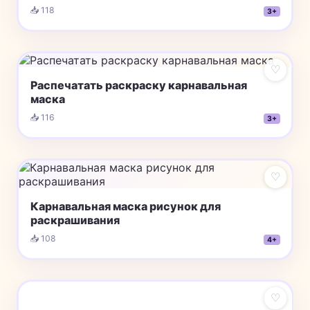
📥 118
3+
♡
Распечатать раскраску карнавальная
маска
📥 116
3+
♡
Карнавальная маска рисунок для
раскрашивания
📥 108
4+
♡