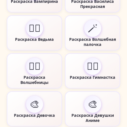
Раскраска Вампирина
Раскраска Василиса
Прекрасная
🧙‍♀️
🪄
Раскраска Ведьма
Раскраска Волшебная
палочка
🧚‍♀️
🤸‍♀️
Раскраска
Раскраска Гимнастка
Волшебницы
🎨
🎨
Раскраска Девочка
Раскраска Девушки
Аниме