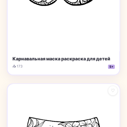
Карнавальная маска раскраска для детей
📥 173
5+
♡