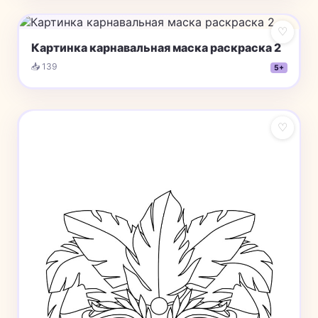
♡
Картинка карнавальная маска раскраска 2
📥 139
5+
♡