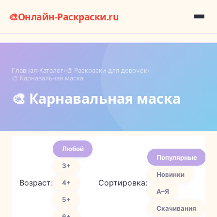
🎨
Онлайн-Раскраски.ru
Главная
›
Каталог
›
🎨 Раскраски для девочек
›
🎨 Карнавальная маска
🎨 Карнавальная маска
Любой
Популярные
3+
Новинки
Возраст:
Сортировка:
4+
А–Я
5+
Скачивания
6+