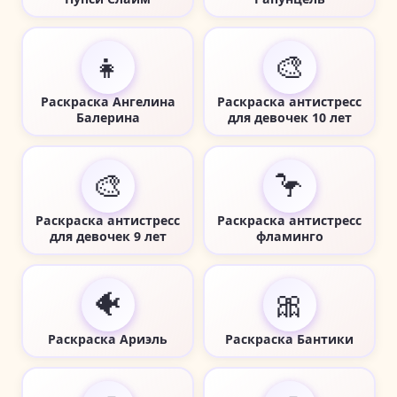
👧
🎨
Раскраска Ангелина
Раскраска антистресс
Балерина
для девочек 10 лет
🎨
🦩
Раскраска антистресс
Раскраска антистресс
для девочек 9 лет
фламинго
🐠
🎀
Раскраска Ариэль
Раскраска Бантики