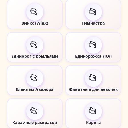
📂
📂
Винкс (WinX)
Гимнастка
📂
📂
Единорог с крыльями
Единорожка ЛОЛ
📂
📂
Елена из Авалора
Животные для девочек
📂
📂
Кавайные раскраски
Карета