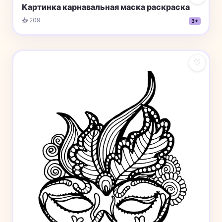
Картинка карнавальная маска раскраска
📥 209
3+
♡