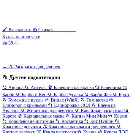
🖌 Раскрасить
📥 Скачать
🖨 Печать
Кукла на прогулке
📥 38
4+
← 🎨 Раскраски для девочек
📂 Другие подкатегории
📂
Аврора
📂
Ангелы
🩰
Балерина раскраска
📂
Балерины
🎨
Барби
📂
Барби и Кен
📂
Барби Русалка
📂
Барби Фея
📂
Братц
📂
Бумажные куклы
📂
Винкс (WinX)
📂
Гимнастка
📂
Единорог с крыльями
📂
Единорожка ЛОЛ
📂
Елена из
Авалора
📂
Животные для девочек
📂
Кавайные раскраски
📂
Карета
🎨
Карнавальная маска
📂
Катя и Мим Мим
📂
Квами
📂
Королевские питомцы
📂
Косметика
📂
Кот Пушин
📂
Красивые девушки
🎨
Красивые раскраски для девочек
📂
Крутые девочки
👗
Кукла раскраска
📂
Куклы
🎨
Куклы ЛОЛ