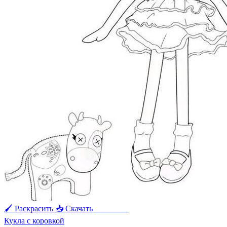
🖌 Раскрасить
📥 Скачать
🖨 Печать
Кукла с коровкой