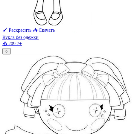
🖌 Раскрасить
📥 Скачать
🖨 Печать
Кукла без одежки
📥 209
7+
♡