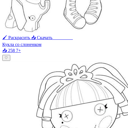
🖌 Раскрасить
📥 Скачать
🖨 Печать
Кукла со слоненком
📥 258
7+
♡