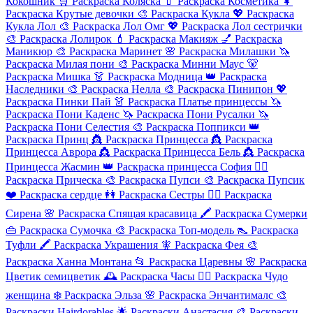
Кокошник
🛒
Раскраска Коляска
💄
Раскраска Косметика
👧
Раскраска Крутые девочки
🎨
Раскраска Кукла
💖
Раскраска
Кукла Лол
🎨
Раскраска Лол Омг
💖
Раскраска Лол сестрички
🎨
Раскраска Лолирок
💄
Раскраска Макияж
💅
Раскраска
Маникюр
🎨
Раскраска Маринет
🌸
Раскраска Милашки
🦄
Раскраска Милая пони
🎨
Раскраска Минни Маус
🐻
Раскраска Мишка
👗
Раскраска Модница
👑
Раскраска
Наследники
🎨
Раскраска Нелла
🎨
Раскраска Пинипон
💖
Раскраска Пинки Пай
👗
Раскраска Платье принцессы
🦄
Раскраска Пони Каденс
🦄
Раскраска Пони Русалки
🦄
Раскраска Пони Селестия
🎨
Раскраска Поппикси
👑
Раскраска Принц
👸
Раскраска Принцесса
👸
Раскраска
Принцесса Аврора
👸
Раскраска Принцесса Бель
👸
Раскраска
Принцесса Жасмин
👑
Раскраска принцесса София
💇‍♀️
Раскраска Прическа
🎨
Раскраска Пупси
🎨
Раскраска Пупсик
❤️
Раскраска сердце
👭
Раскраска Сестры
🧜‍♀️
Раскраска
Сирена
🌸
Раскраска Спящая красавица
🖍️
Раскраска Сумерки
👜
Раскраска Сумочка
🎨
Раскраска Топ-модель
👠
Раскраска
Туфли
🖍️
Раскраска Украшения
🧚
Раскраска Фея
🎨
Раскраска Ханна Монтана
📂
Раскраска Царевны
🌸
Раскраска
Цветик семицветик
🕰️
Раскраска Часы
🦸‍♀️
Раскраска Чудо
женщина
❄️
Раскраска Эльза
🌸
Раскраска Энчантималс
🎨
Раскраски Hairdorables
🌟
Раскраски Анастасия
🎨
Раскраски