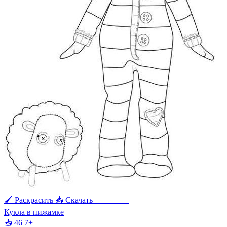
🖌 Раскрасить
📥 Скачать
🖨 Печать
Кукла в пижамке
📥 46
7+