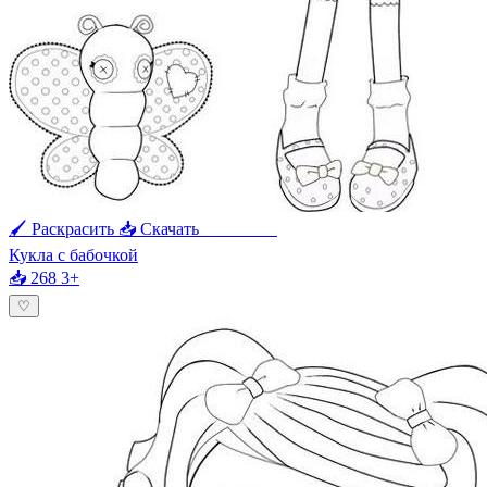
🖌 Раскрасить
📥 Скачать
🖨 Печать
Кукла с бабочкой
📥 268
3+
♡