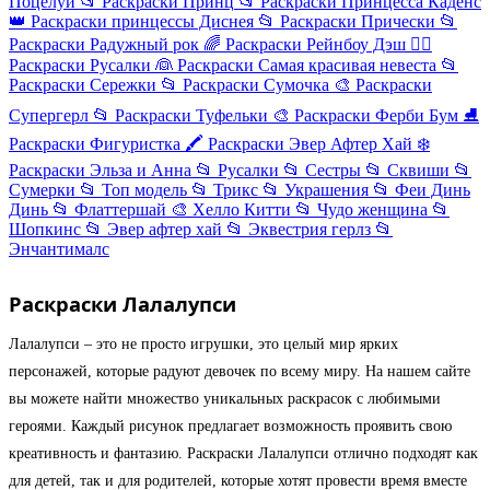
Поцелуй
📂
Раскраски Принц
📂
Раскраски Принцесса Каденс
👑
Раскраски принцессы Диснея
📂
Раскраски Прически
📂
Раскраски Радужный рок
🌈
Раскраски Рейнбоу Дэш
🧜‍♀️
Раскраски Русалки
👰
Раскраски Самая красивая невеста
📂
Раскраски Сережки
📂
Раскраски Сумочка
🎨
Раскраски
Супергерл
📂
Раскраски Туфельки
🎨
Раскраски Ферби Бум
⛸️
Раскраски Фигуристка
🖍️
Раскраски Эвер Афтер Хай
❄️
Раскраски Эльза и Анна
📂
Русалки
📂
Сестры
📂
Сквиши
📂
Сумерки
📂
Топ модель
📂
Трикс
📂
Украшения
📂
Феи Динь
Динь
📂
Флаттершай
🎨
Хелло Китти
📂
Чудо женщина
📂
Шопкинс
📂
Эвер афтер хай
📂
Эквестрия герлз
📂
Энчантималс
Раскраски Лалалупси
Лалалупси – это не просто игрушки, это целый мир ярких
персонажей, которые радуют девочек по всему миру. На нашем сайте
вы можете найти множество уникальных раскрасок с любимыми
героями. Каждый рисунок предлагает возможность проявить свою
креативность и фантазию. Раскраски Лалалупси отлично подходят как
для детей, так и для родителей, которые хотят провести время вместе