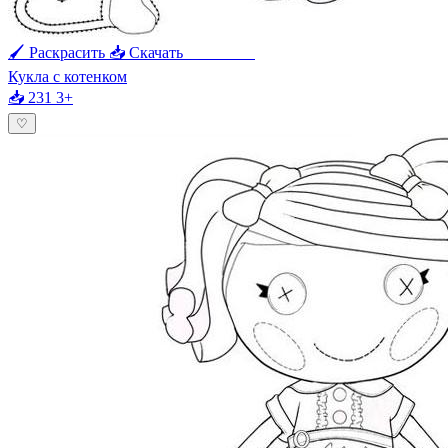
🖌 Раскрасить
📥 Скачать
🖨 Печать
Кукла с котенком
📥 231
3+
♡