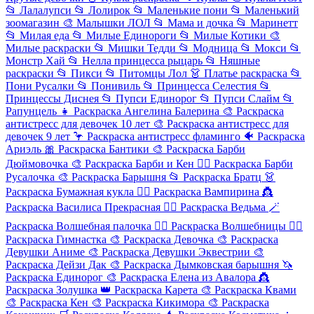
📂
Лалалупси
📂
Лолирок
📂
Маленькие пони
📂
Маленький
зоомагазин
🎨
Малышки ЛОЛ
📂
Мама и дочка
📂
Маринетт
📂
Милая еда
📂
Милые Единороги
📂
Милые Котики
🎨
Милые раскраски
📂
Мишки Тедди
📂
Модница
📂
Мокси
📂
Монстр Хай
📂
Нелла принцесса рыцарь
📂
Няшные
раскраски
📂
Пикси
📂
Питомцы Лол
👗
Платье раскраска
📂
Пони Русалки
📂
Понивиль
📂
Принцесса Селестия
📂
Принцессы Диснея
📂
Пупси Единорог
📂
Пупси Слайм
📂
Рапунцель
👧
Раскраска Ангелина Балерина
🎨
Раскраска
антистресс для девочек 10 лет
🎨
Раскраска антистресс для
девочек 9 лет
🦩
Раскраска антистресс фламинго
🐠
Раскраска
Ариэль
🎀
Раскраска Бантики
🎨
Раскраска Барби
Дюймовочка
🎨
Раскраска Барби и Кен
🧜‍♀️
Раскраска Барби
Русалочка
🎨
Раскраска Барышня
📂
Раскраска Братц
👗
Раскраска Бумажная кукла
🧛‍♀️
Раскраска Вампирина
👸
Раскраска Василиса Прекрасная
🧙‍♀️
Раскраска Ведьма
🪄
Раскраска Волшебная палочка
🧚‍♀️
Раскраска Волшебницы
🤸‍♀️
Раскраска Гимнастка
🎨
Раскраска Девочка
🎨
Раскраска
Девушки Аниме
🎨
Раскраска Девушки Эквестрии
🎨
Раскраска Дейзи Дак
🎨
Раскраска Дымковская барышня
🦄
Раскраска Единорог
🎨
Раскраска Елена из Авалора
👸
Раскраска Золушка
👑
Раскраска Карета
🎨
Раскраска Квами
🎨
Раскраска Кен
🎨
Раскраска Кикимора
🎨
Раскраска