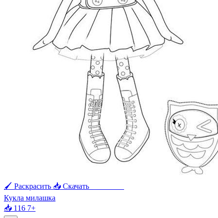
🖌 Раскрасить
📥 Скачать
🖨 Печать
Кукла милашка
📥 116
7+