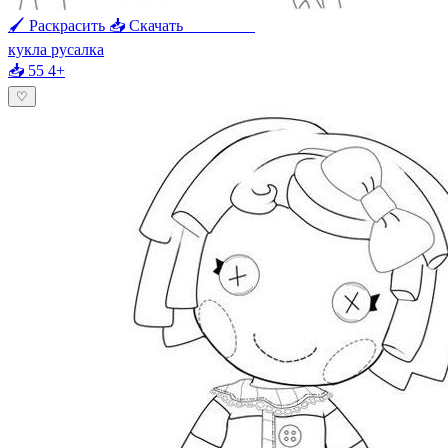
🖌 Раскрасить
📥 Скачать
🖨 Печать
кукла русалка
📥 55
4+
♡