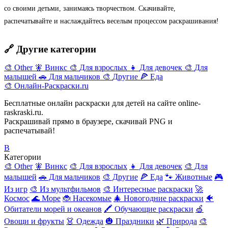
со своими детьми, занимаясь творчеством. Скачивайте,
распечатывайте и наслаждайтесь веселым процессом раскрашивания!
🔗 Другие категории
🎨
Other
🧚
Винкс
🎨
Для взрослых
👧
Для девочек
🎨
Для
малышей
🚗
Для мальчиков
🎨
Другие
🍕
Еда
🎨
Онлайн-Раскраски.ru
Бесплатные онлайн раскраски для детей на сайте online-
raskraski.ru.
Раскрашивай прямо в браузере, скачивай PNG и
распечатывай!
В
Категории
🎨 Other
🧚 Винкс
🎨 Для взрослых
👧 Для девочек
🎨 Для
малышей
🚗 Для мальчиков
🎨 Другие
🍕 Еда
🐾 Животные
🎮
Из игр
🎨 Из мультфильмов
🎨 Интересные раскраски
🚀
Космос
🌊 Море
🐞 Насекомые
🎄 Новогодние раскраски
🐠
Обитатели морей и океанов
🖍️ Обучающие раскраски
🍏
Овощи и фрукты
👗 Одежда
🎃 Праздники
🌿 Природа
🎨