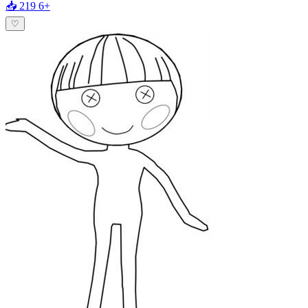
📥 219
6+
♡