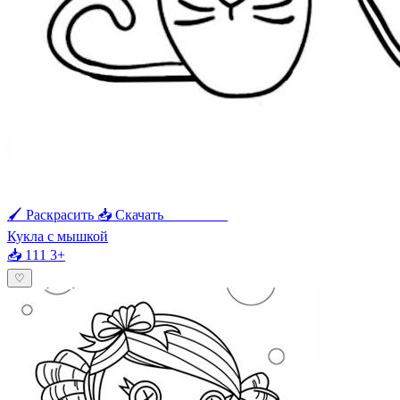
🖌 Раскрасить
📥 Скачать
🖨 Печать
Кукла с мышкой
📥 111
3+
♡