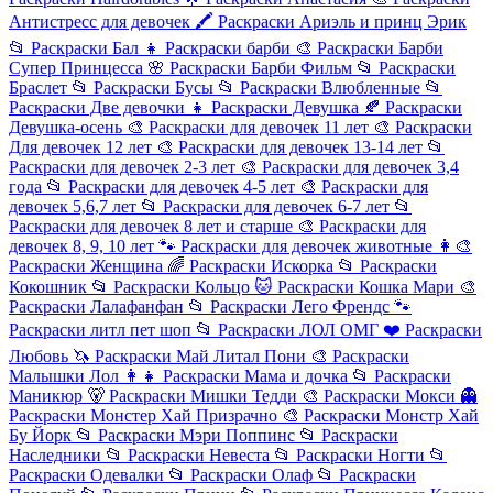
Антистресс для девочек
🖍️
Раскраски Ариэль и принц Эрик
📂
Раскраски Бал
👧
Раскраски барби
🎨
Раскраски Барби
Супер Принцесса
🌸
Раскраски Барби Фильм
📂
Раскраски
Браслет
📂
Раскраски Бусы
📂
Раскраски Влюбленные
📂
Раскраски Две девочки
👧
Раскраски Девушка
🍂
Раскраски
Девушка-осень
🎨
Раскраски для девочек 11 лет
🎨
Раскраски
Для девочек 12 лет
🎨
Раскраски для девочек 13-14 лет
📂
Раскраски для девочек 2-3 лет
🎨
Раскраски для девочек 3,4
года
📂
Раскраски для девочек 4-5 лет
🎨
Раскраски для
девочек 5,6,7 лет
📂
Раскраски для девочек 6-7 лет
📂
Раскраски для девочек 8 лет и старше
🎨
Раскраски для
девочек 8, 9, 10 лет
🐾
Раскраски для девочек животные
👩‍🎨
Раскраски Женщина
🌈
Раскраски Искорка
📂
Раскраски
Кокошник
📂
Раскраски Кольцо
🐱
Раскраски Кошка Мари
🎨
Раскраски Лалафанфан
📂
Раскраски Лего Френдс
🐾
Раскраски литл пет шоп
📂
Раскраски ЛОЛ ОМГ
❤️
Раскраски
Любовь
🦄
Раскраски Май Литал Пони
🎨
Раскраски
Малышки Лол
👩‍👧
Раскраски Мама и дочка
📂
Раскраски
Маникюр
🐻
Раскраски Мишки Тедди
🎨
Раскраски Мокси
👻
Раскраски Монстер Хай Призрачно
🎨
Раскраски Монстр Хай
Бу Йорк
📂
Раскраски Мэри Поппинс
📂
Раскраски
Наследники
📂
Раскраски Невеста
📂
Раскраски Ногти
📂
Раскраски Одевалки
📂
Раскраски Олаф
📂
Раскраски