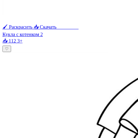
🖌 Раскрасить
📥 Скачать
🖨 Печать
Кукла с котенком 2
📥 112
3+
♡