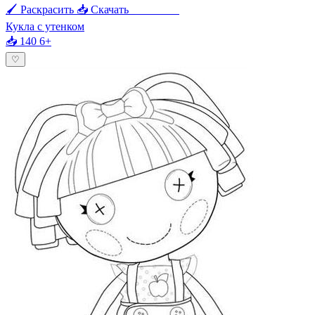
🖌 Раскрасить
📥 Скачать
🖨 Печать
Кукла с утенком
📥 140
6+
♡