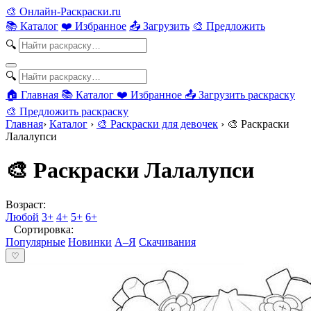
🎨
Онлайн-Раскраски.ru
📚 Каталог
❤️ Избранное
📤 Загрузить
🎨 Предложить
🔍
🔍
🏠 Главная
📚 Каталог
❤️ Избранное
📤 Загрузить раскраску
🎨 Предложить раскраску
Главная
›
Каталог
›
🎨 Раскраски для девочек
›
🎨 Раскраски
Лалалупси
🎨 Раскраски Лалалупси
Возраст:
Любой
3+
4+
5+
6+
Сортировка:
Популярные
Новинки
А–Я
Скачивания
♡