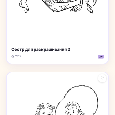
Сестр для раскрашивания 2
📥 226
3+
♡