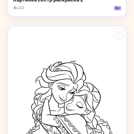
📥 232
5+
♡