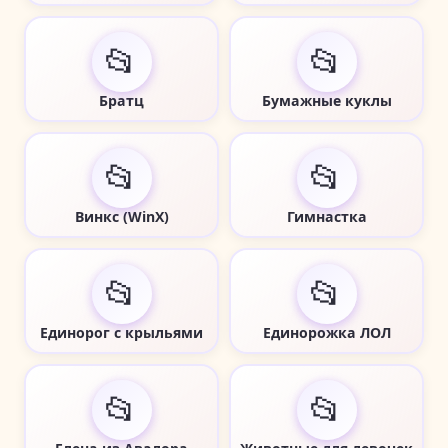
📂
📂
Братц
Бумажные куклы
📂
📂
Винкс (WinX)
Гимнастка
📂
📂
Единорог с крыльями
Единорожка ЛОЛ
📂
📂