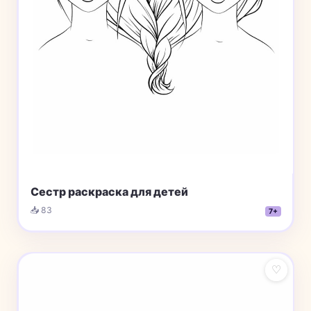
Сестр раскраска для детей
📥 83
7+
♡