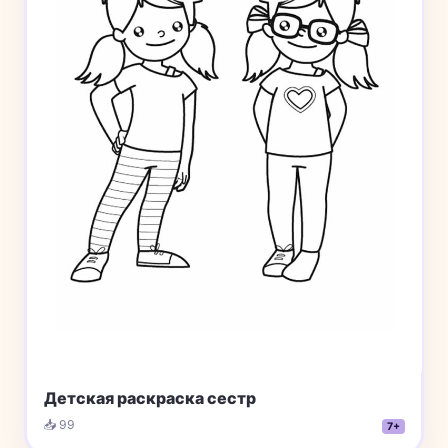
Детская раскраска сестр
📥 99
7+