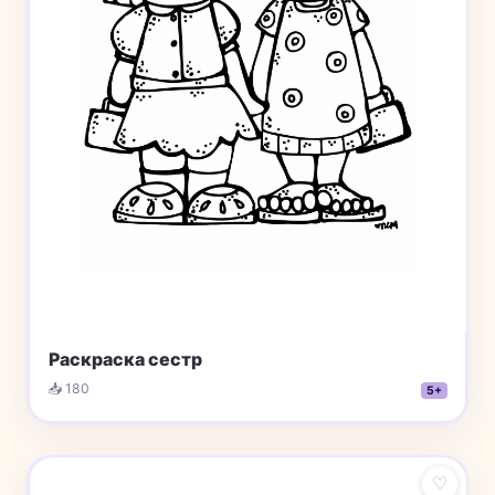
Раскраска сестр
📥 180
5+
♡