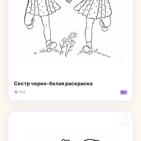
Сестр черно-белая раскраска
📥 142
5+
♡