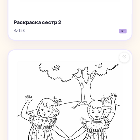
Раскраска сестр 2
📥 158
6+
♡