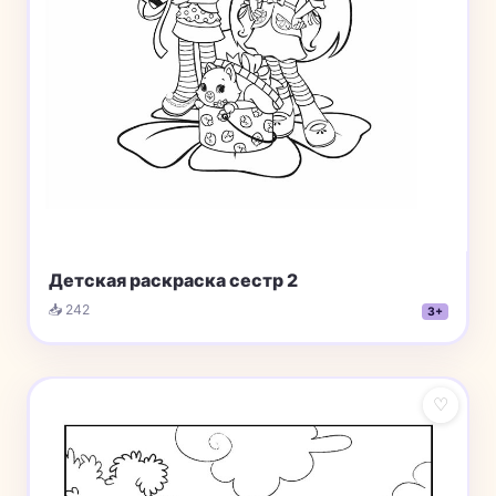
Детская раскраска сестр 2
📥 242
3+
♡