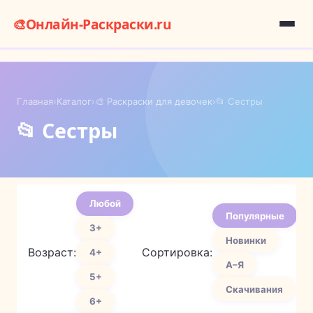
🎨
Онлайн-Раскраски.ru
Главная
›
Каталог
›
🎨 Раскраски для девочек
›
📂 Сестры
📂 Сестры
Любой
Популярные
3+
Новинки
Возраст:
Сортировка:
4+
А–Я
5+
Скачивания
6+