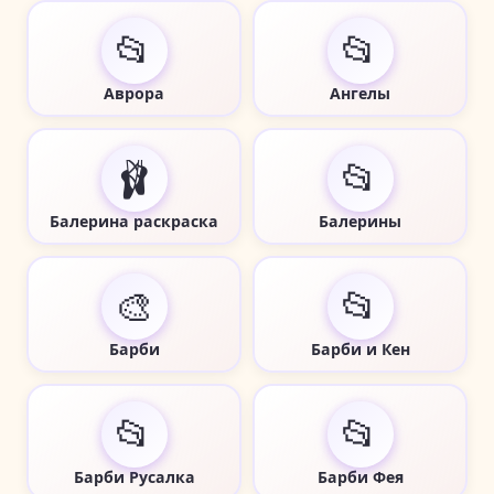
📂
📂
Аврора
Ангелы
🩰
📂
Балерина раскраска
Балерины
🎨
📂
Барби
Барби и Кен
📂
📂
Барби Русалка
Барби Фея