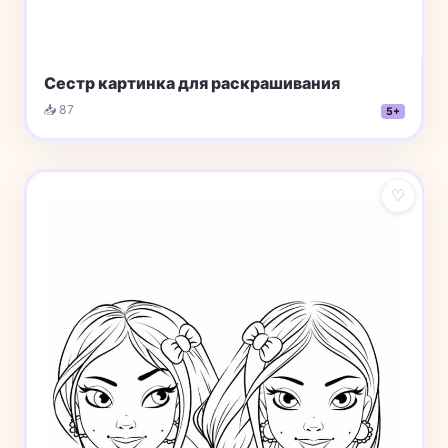
Сестр картинка для раскрашивания
📥 87
5+
♡