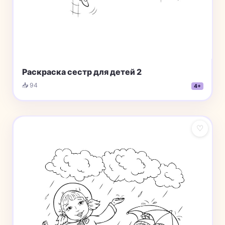
Раскраска сестр для детей 2
📥 94
4+
♡