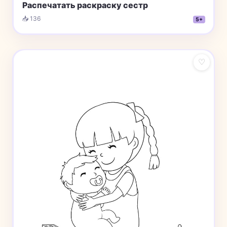
Распечатать раскраску сестр
📥 136
5+
♡