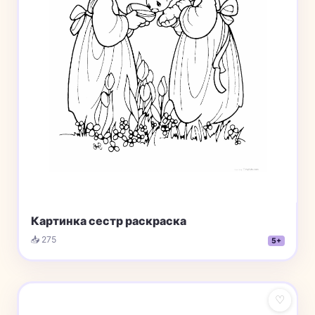
Картинка сестр раскраска
📥 275
5+
♡