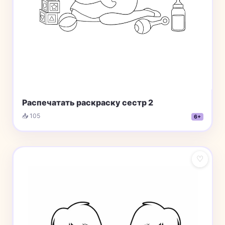
Распечатать раскраску сестр 2
📥 105
6+
♡