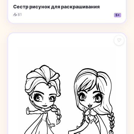
Сестр рисунок для раскрашивания
📥 81
5+
♡