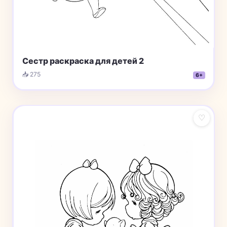
Сестр раскраска для детей 2
📥 275
6+
♡