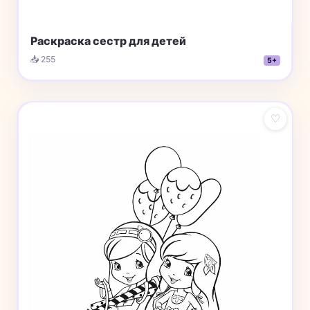
Раскраска сестр для детей
📥 255
5+
♡