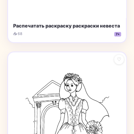
Распечатать раскраску раскраски невеста
📥 68
7+
♡