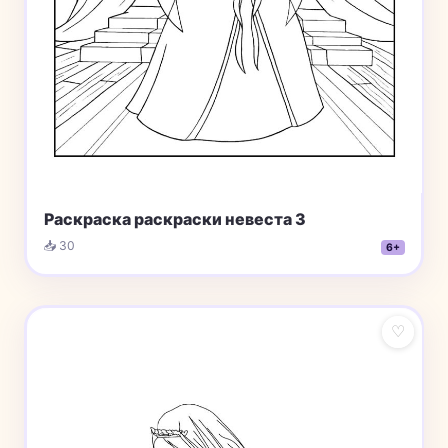
Раскраска раскраски невеста 3
📥 30
6+
♡