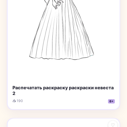
Распечатать раскраску раскраски невеста
2
📥 190
6+
♡