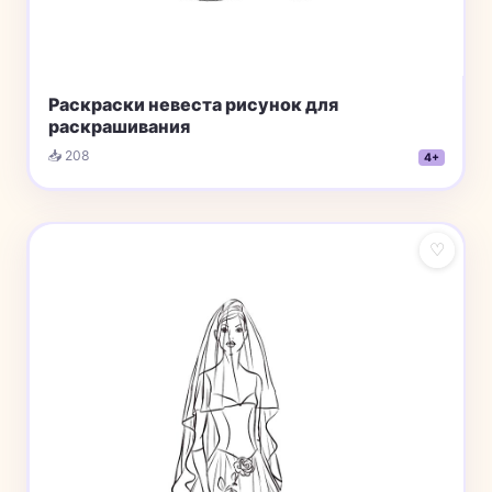
Раскраски невеста рисунок для
раскрашивания
📥 208
4+
♡