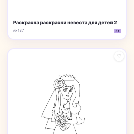
Раскраска раскраски невеста для детей 2
📥 187
5+
♡