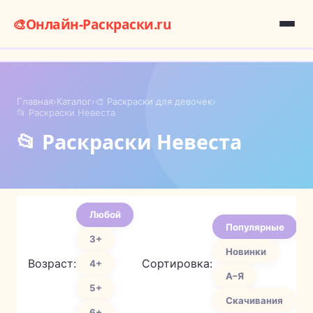
🎨
Онлайн-Раскраски.ru
Главная
›
Каталог
›
🎨 Раскраски для девочек
›
📂 Раскраски Невеста
📂 Раскраски Невеста
Любой
Популярные
3+
Новинки
Возраст:
Сортировка:
4+
А–Я
5+
Скачивания
6+