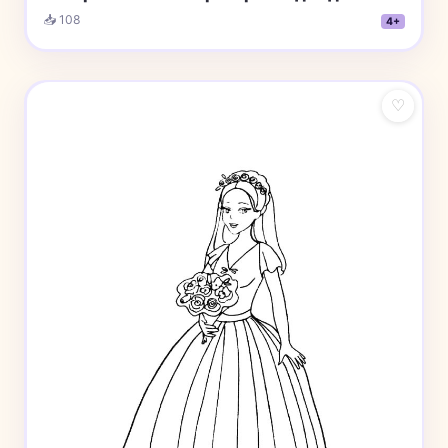
📥 108
4+
♡