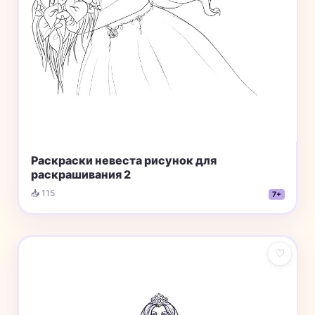
Раскраски невеста рисунок для
раскрашивания 2
📥 115
7+
♡