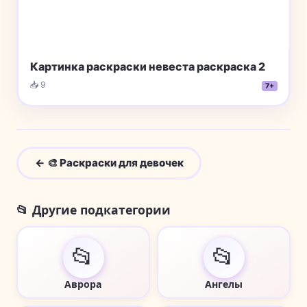
Картинка раскраски невеста раскраска 2
📥 9
7+
← 🎨 Раскраски для девочек
📂 Другие подкатегории
📂
📂
Аврора
Ангелы