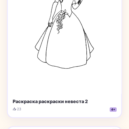
Раскраска раскраски невеста 2
📥 23
4+