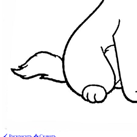
🖌 Раскрасить
📥 Скачать
🖨 Печать