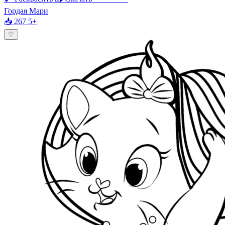
Гордая Мари
📥 267
5+
♡