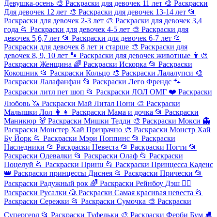
Девушка-осень
🎨
Раскраски для девочек 11 лет
🎨
Раскраски
Для девочек 12 лет
🎨
Раскраски для девочек 13-14 лет
📂
Раскраски для девочек 2-3 лет
🎨
Раскраски для девочек 3,4
года
📂
Раскраски для девочек 4-5 лет
🎨
Раскраски для
девочек 5,6,7 лет
📂
Раскраски для девочек 6-7 лет
📂
Раскраски для девочек 8 лет и старше
🎨
Раскраски для
девочек 8, 9, 10 лет
🐾
Раскраски для девочек животные
👩‍🎨
Раскраски Женщина
🌈
Раскраски Искорка
📂
Раскраски
Кокошник
📂
Раскраски Кольцо
🎨
Раскраски Лалалупси
🎨
Раскраски Лалафанфан
📂
Раскраски Лего Френдс
🐾
Раскраски литл пет шоп
📂
Раскраски ЛОЛ ОМГ
❤️
Раскраски
Любовь
🦄
Раскраски Май Литал Пони
🎨
Раскраски
Малышки Лол
👩‍👧
Раскраски Мама и дочка
📂
Раскраски
Маникюр
🐻
Раскраски Мишки Тедди
🎨
Раскраски Мокси
👻
Раскраски Монстер Хай Призрачно
🎨
Раскраски Монстр Хай
Бу Йорк
📂
Раскраски Мэри Поппинс
📂
Раскраски
Наследники
📂
Раскраски Невеста
📂
Раскраски Ногти
📂
Раскраски Одевалки
📂
Раскраски Олаф
📂
Раскраски
Поцелуй
📂
Раскраски Принц
📂
Раскраски Принцесса Каденс
👑
Раскраски принцессы Диснея
📂
Раскраски Прически
📂
Раскраски Радужный рок
🌈
Раскраски Рейнбоу Дэш
🧜‍♀️
Раскраски Русалки
👰
Раскраски Самая красивая невеста
📂
Раскраски Сережки
📂
Раскраски Сумочка
🎨
Раскраски
Супергерл
📂
Раскраски Туфельки
🎨
Раскраски Ферби Бум
⛸️