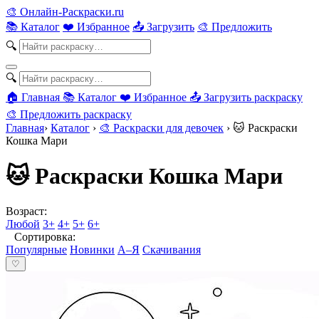
🎨
Онлайн-Раскраски.ru
📚 Каталог
❤️ Избранное
📤 Загрузить
🎨 Предложить
🔍
🔍
🏠 Главная
📚 Каталог
❤️ Избранное
📤 Загрузить раскраску
🎨 Предложить раскраску
Главная
›
Каталог
›
🎨 Раскраски для девочек
›
🐱 Раскраски
Кошка Мари
🐱 Раскраски Кошка Мари
Возраст:
Любой
3+
4+
5+
6+
Сортировка:
Популярные
Новинки
А–Я
Скачивания
♡