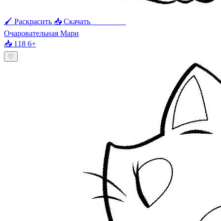
🖌 Раскрасить
📥 Скачать
🖨 Печать
Очаровательная Мари
📥 118
6+
♡