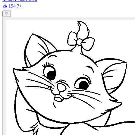
📥 194
7+
♡