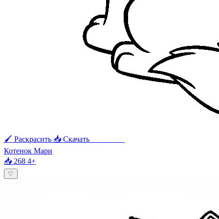
🖌 Раскрасить
📥 Скачать
🖨 Печать
Котенок Мари
📥 268
4+
♡