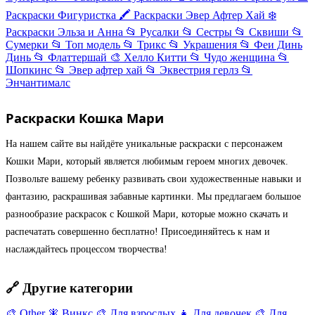
Раскраски Фигуристка
🖍️
Раскраски Эвер Афтер Хай
❄️
Раскраски Эльза и Анна
📂
Русалки
📂
Сестры
📂
Сквиши
📂
Сумерки
📂
Топ модель
📂
Трикс
📂
Украшения
📂
Феи Динь
Динь
📂
Флаттершай
🎨
Хелло Китти
📂
Чудо женщина
📂
Шопкинс
📂
Эвер афтер хай
📂
Эквестрия герлз
📂
Энчантималс
Раскраски Кошка Мари
На нашем сайте вы найдёте уникальные раскраски с персонажем
Кошки Мари, который является любимым героем многих девочек.
Позвольте вашему ребенку развивать свои художественные навыки и
фантазию, раскрашивая забавные картинки. Мы предлагаем большое
разнообразие раскрасок с Кошкой Мари, которые можно скачать и
распечатать совершенно бесплатно! Присоединяйтесь к нам и
наслаждайтесь процессом творчества!
🔗 Другие категории
🎨
Other
🧚
Винкс
🎨
Для взрослых
👧
Для девочек
🎨
Для