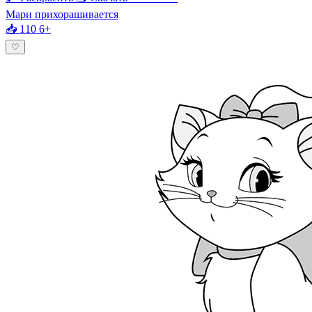
Мари прихорашивается
📥 110
6+
♡