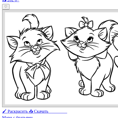
♡
🖌 Раскрасить
📥 Скачать
🖨 Печать
Мари с братьями