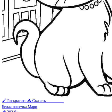
🖌 Раскрасить
📥 Скачать
🖨 Печать
Белая кошечка Мари
📥 202
6+