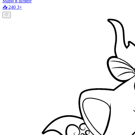
Мари в шляпе
📥 240
3+
♡