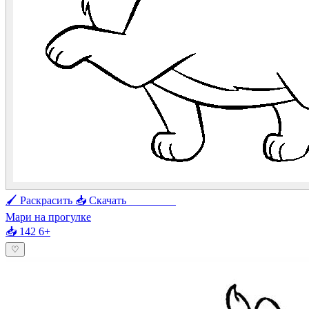
🖌 Раскрасить
📥 Скачать
🖨 Печать
Мари на прогулке
📥 142
6+
♡