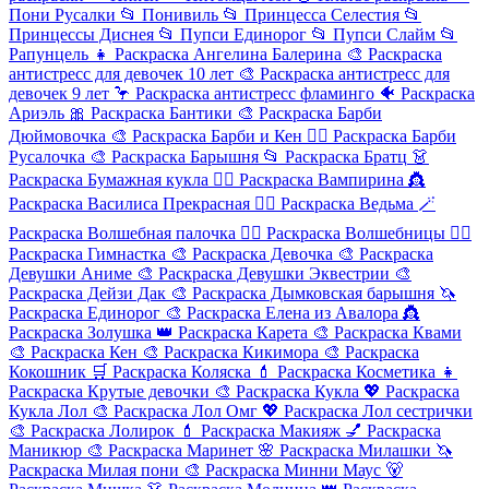
Пони Русалки
📂
Понивиль
📂
Принцесса Селестия
📂
Принцессы Диснея
📂
Пупси Единорог
📂
Пупси Слайм
📂
Рапунцель
👧
Раскраска Ангелина Балерина
🎨
Раскраска
антистресс для девочек 10 лет
🎨
Раскраска антистресс для
девочек 9 лет
🦩
Раскраска антистресс фламинго
🐠
Раскраска
Ариэль
🎀
Раскраска Бантики
🎨
Раскраска Барби
Дюймовочка
🎨
Раскраска Барби и Кен
🧜‍♀️
Раскраска Барби
Русалочка
🎨
Раскраска Барышня
📂
Раскраска Братц
👗
Раскраска Бумажная кукла
🧛‍♀️
Раскраска Вампирина
👸
Раскраска Василиса Прекрасная
🧙‍♀️
Раскраска Ведьма
🪄
Раскраска Волшебная палочка
🧚‍♀️
Раскраска Волшебницы
🤸‍♀️
Раскраска Гимнастка
🎨
Раскраска Девочка
🎨
Раскраска
Девушки Аниме
🎨
Раскраска Девушки Эквестрии
🎨
Раскраска Дейзи Дак
🎨
Раскраска Дымковская барышня
🦄
Раскраска Единорог
🎨
Раскраска Елена из Авалора
👸
Раскраска Золушка
👑
Раскраска Карета
🎨
Раскраска Квами
🎨
Раскраска Кен
🎨
Раскраска Кикимора
🎨
Раскраска
Кокошник
🛒
Раскраска Коляска
💄
Раскраска Косметика
👧
Раскраска Крутые девочки
🎨
Раскраска Кукла
💖
Раскраска
Кукла Лол
🎨
Раскраска Лол Омг
💖
Раскраска Лол сестрички
🎨
Раскраска Лолирок
💄
Раскраска Макияж
💅
Раскраска
Маникюр
🎨
Раскраска Маринет
🌸
Раскраска Милашки
🦄
Раскраска Милая пони
🎨
Раскраска Минни Маус
🐻