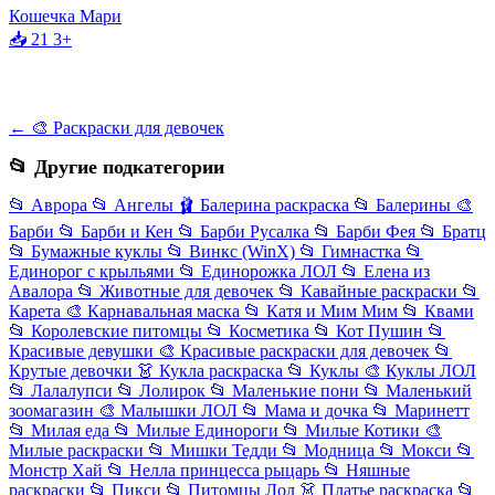
Кошечка Мари
📥 21
3+
← 🎨 Раскраски для девочек
📂 Другие подкатегории
📂
Аврора
📂
Ангелы
🩰
Балерина раскраска
📂
Балерины
🎨
Барби
📂
Барби и Кен
📂
Барби Русалка
📂
Барби Фея
📂
Братц
📂
Бумажные куклы
📂
Винкс (WinX)
📂
Гимнастка
📂
Единорог с крыльями
📂
Единорожка ЛОЛ
📂
Елена из
Авалора
📂
Животные для девочек
📂
Кавайные раскраски
📂
Карета
🎨
Карнавальная маска
📂
Катя и Мим Мим
📂
Квами
📂
Королевские питомцы
📂
Косметика
📂
Кот Пушин
📂
Красивые девушки
🎨
Красивые раскраски для девочек
📂
Крутые девочки
👗
Кукла раскраска
📂
Куклы
🎨
Куклы ЛОЛ
📂
Лалалупси
📂
Лолирок
📂
Маленькие пони
📂
Маленький
зоомагазин
🎨
Малышки ЛОЛ
📂
Мама и дочка
📂
Маринетт
📂
Милая еда
📂
Милые Единороги
📂
Милые Котики
🎨
Милые раскраски
📂
Мишки Тедди
📂
Модница
📂
Мокси
📂
Монстр Хай
📂
Нелла принцесса рыцарь
📂
Няшные
раскраски
📂
Пикси
📂
Питомцы Лол
👗
Платье раскраска
📂