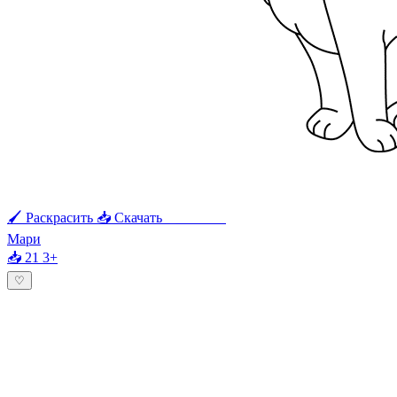
🖌 Раскрасить
📥 Скачать
🖨 Печать
Мари
📥 21
3+
♡