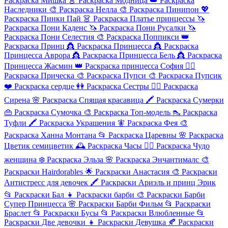
Раскраска Мишка
👗
Раскраска Модница
👑
Раскраска
Наследники
🎨
Раскраска Нелла
🎨
Раскраска Пинипон
💖
Раскраска Пинки Пай
👗
Раскраска Платье принцессы
🦄
Раскраска Пони Каденс
🦄
Раскраска Пони Русалки
🦄
Раскраска Пони Селестия
🎨
Раскраска Поппикси
👑
Раскраска Принц
👸
Раскраска Принцесса
👸
Раскраска
Принцесса Аврора
👸
Раскраска Принцесса Бель
👸
Раскраска
Принцесса Жасмин
👑
Раскраска принцесса София
💇‍♀️
Раскраска Прическа
🎨
Раскраска Пупси
🎨
Раскраска Пупсик
❤️
Раскраска сердце
👭
Раскраска Сестры
🧜‍♀️
Раскраска
Сирена
🌸
Раскраска Спящая красавица
🖍️
Раскраска Сумерки
👜
Раскраска Сумочка
🎨
Раскраска Топ-модель
👠
Раскраска
Туфли
🖍️
Раскраска Украшения
🧚
Раскраска Фея
🎨
Раскраска Ханна Монтана
📂
Раскраска Царевны
🌸
Раскраска
Цветик семицветик
🕰️
Раскраска Часы
🦸‍♀️
Раскраска Чудо
женщина
❄️
Раскраска Эльза
🌸
Раскраска Энчантималс
🎨
Раскраски Hairdorables
🌟
Раскраски Анастасия
🎨
Раскраски
Антистресс для девочек
🖍️
Раскраски Ариэль и принц Эрик
📂
Раскраски Бал
👧
Раскраски барби
🎨
Раскраски Барби
Супер Принцесса
🌸
Раскраски Барби Фильм
📂
Раскраски
Браслет
📂
Раскраски Бусы
📂
Раскраски Влюбленные
📂
Раскраски Две девочки
👧
Раскраски Девушка
🍂
Раскраски