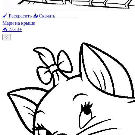
🖌 Раскрасить
📥 Скачать
🖨 Печать
Мари на крыше
📥 273
3+
♡