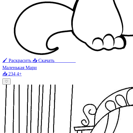
🖌 Раскрасить
📥 Скачать
🖨 Печать
Маленькая Мари
📥 234
4+
♡