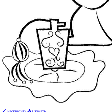
🖌 Раскрасить
📥 Скачать
🖨 Печать