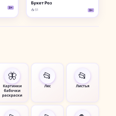
Букет Роз
3+
📥 51
3+
🦋
📂
📂
Картинки
Лес
Листья
бабочки
раскраски