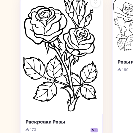
♡
Розы 
📥 160
Раскрсаки Розы
📥 173
5+