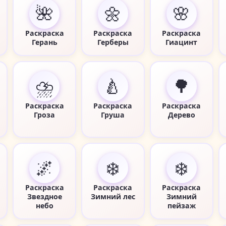
🌺
🌼
🌸
Раскраска
Раскраска
Раскраска
Герань
Герберы
Гиацинт
⛈️
🍐
🌳
Раскраска
Раскраска
Раскраска
Гроза
Груша
Дерево
🌌
❄️
❄️
Раскраска
Раскраска
Раскраска
Звездное
Зимний лес
Зимний
небо
пейзаж