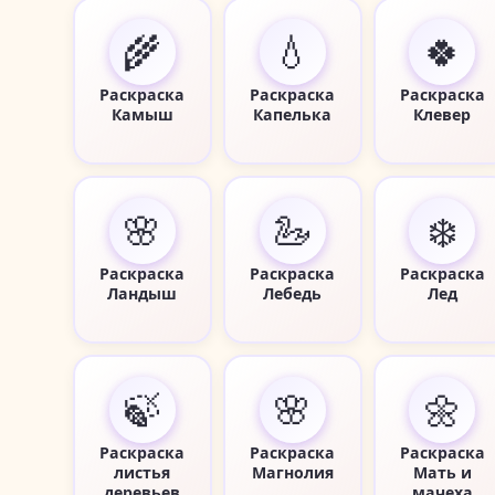
🌾
💧
🍀
Раскраска
Раскраска
Раскраска
Камыш
Капелька
Клевер
🌸
🦢
❄️
Раскраска
Раскраска
Раскраска
Ландыш
Лебедь
Лед
🍃
🌸
🌼
Раскраска
Раскраска
Раскраска
листья
Магнолия
Мать и
деревьев
мачеха