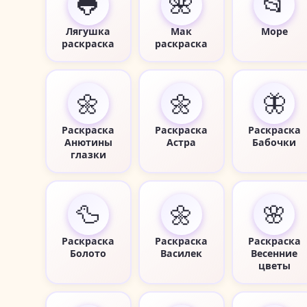
🐸
🌺
📂
Лягушка
Мак
Море
раскраска
раскраска
🌼
🌼
🦋
Раскраска
Раскраска
Раскраска
Анютины
Астра
Бабочки
глазки
🦆
🌼
🌸
Раскраска
Раскраска
Раскраска
Болото
Василек
Весенние
цветы