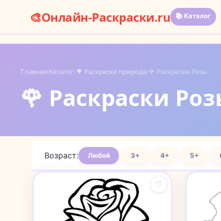
🎨
Онлайн-Раскраски.ru
📚 Каталог
Главная
›
Каталог
›
🌳 Раскраски природа
›
🌹 Раскраски Розы
🌹 Раскраски Ро
Возраст:
Любой
3+
4+
5+
♡