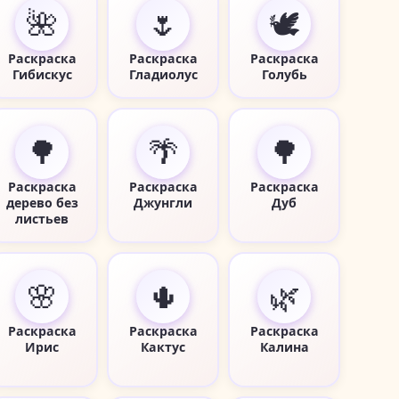
🌺
🌷
🕊️
Раскраска
Раскраска
Раскраска
Гибискус
Гладиолус
Голубь
🌳
🌴
🌳
Раскраска
Раскраска
Раскраска
дерево без
Джунгли
Дуб
листьев
🌸
🌵
🌿
Раскраска
Раскраска
Раскраска
Ирис
Кактус
Калина