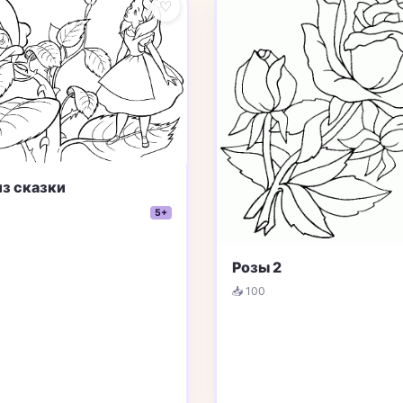
♡
из сказки
5+
Розы 2
📥 100