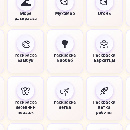
🌊
📂
📂
Море
Мухомор
Огонь
раскраска
🎨
🌳
🌼
Раскраска
Раскраска
Раскраска
Бамбук
Баобаб
Бархатцы
🌸
🌿
🍂
Раскраска
Раскраска
Раскраска
Весенний
Ветка
ветка
пейзаж
рябины