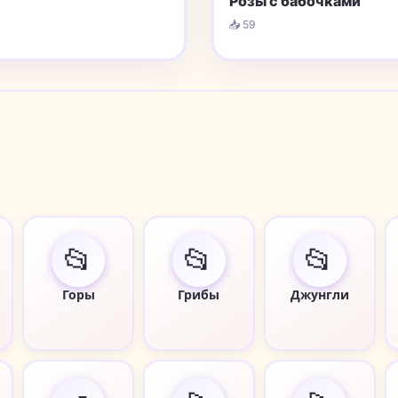
Розы с бабочками
📥 59
📂
📂
📂
Горы
Грибы
Джунгли