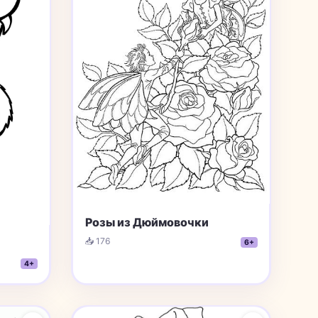
Розы из Дюймовочки
📥 176
6+
4+