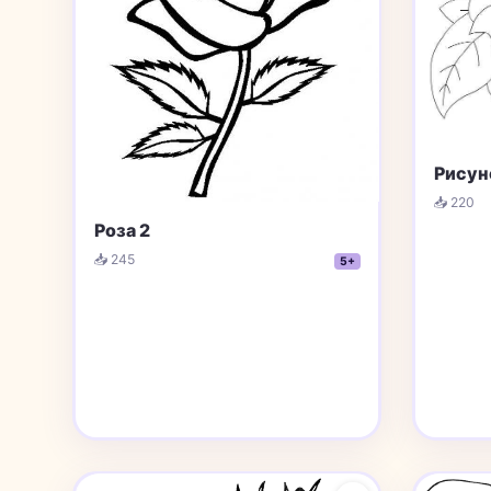
Рисун
📥 220
Роза 2
📥 245
5+