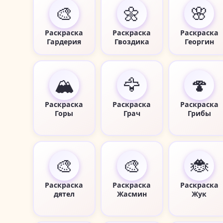
🎨
🌼
🌸
Раскраска
Раскраска
Раскраска
Гардерия
Гвоздика
Георгин
🏔️
🦅
🍄
Раскраска
Раскраска
Раскраска
Горы
Грач
Грибы
🎨
🎨
🐞
Раскраска
Раскраска
Раскраска
дятел
Жасмин
Жук