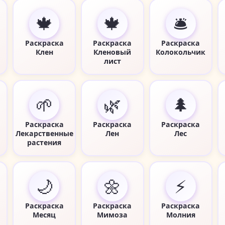
🍁
🍁
🛎️
Раскраска
Раскраска
Раскраска
Клен
Кленовый
Колокольчик
лист
🌱
🌿
🌲
Раскраска
Раскраска
Раскраска
Лекарственные
Лен
Лес
растения
🌙
🌼
⚡
Раскраска
Раскраска
Раскраска
Месяц
Мимоза
Молния