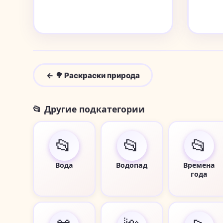
← 🌳 Раскраски природа
📂 Другие подкатегории
📂
📂
📂
Вода
Водопад
Времена
года