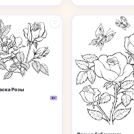
♡
аска Розы
4+