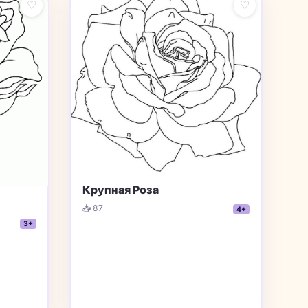
♡
♡
Крупная Роза
📥 87
4+
3+