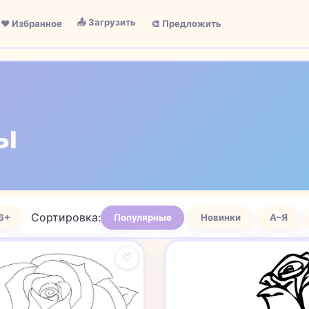
📤 Загрузить
❤️ Избранное
🎨 Предложить
зы
Сортировка:
6+
Популярные
Новинки
А–Я
♡