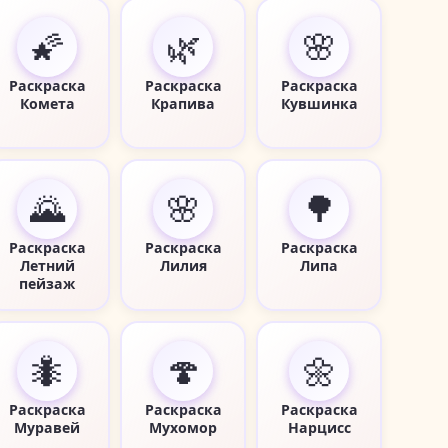
🌠
🌿
🌸
Раскраска
Раскраска
Раскраска
Комета
Крапива
Кувшинка
🌄
🌸
🌳
Раскраска
Раскраска
Раскраска
Летний
Лилия
Липа
пейзаж
🐜
🍄
🌼
Раскраска
Раскраска
Раскраска
Муравей
Мухомор
Нарцисс