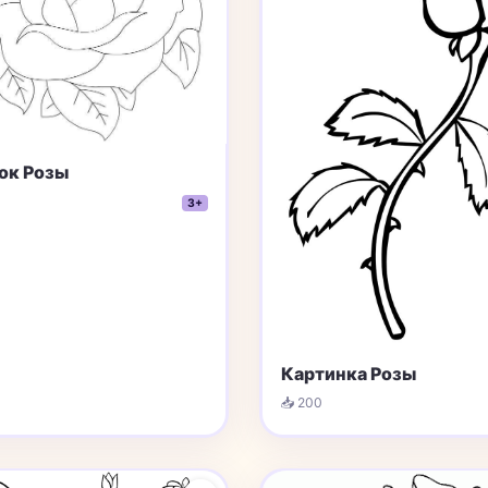
ок Розы
3+
Картинка Розы
📥 200