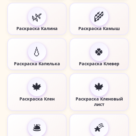
🌿
🌾
Раскраска Калина
Раскраска Камыш
💧
🍀
Раскраска Капелька
Раскраска Клевер
🍁
🍁
Раскраска Клен
Раскраска Кленовый
лист
🛎️
🌠