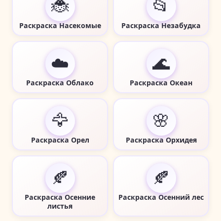
🐞
📂
Раскраска Насекомые
Раскраска Незабудка
☁️
🌊
Раскраска Облако
Раскраска Океан
🦅
🌸
Раскраска Орел
Раскраска Орхидея
🍂
🍂
Раскраска Осенние
Раскраска Осенний лес
листья