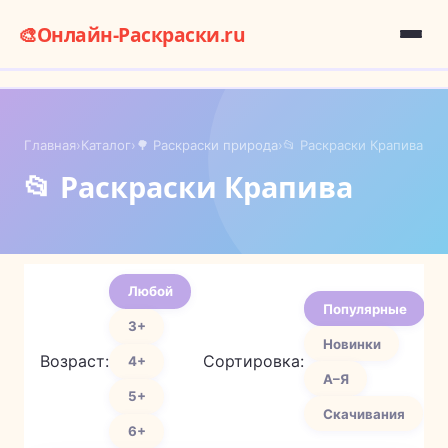
🎨
Онлайн-Раскраски.ru
Главная
›
Каталог
›
🌳 Раскраски природа
›
📂 Раскраски Крапива
📂 Раскраски Крапива
Любой
Популярные
3+
Новинки
Возраст:
Сортировка:
4+
А–Я
5+
Скачивания
6+