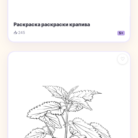
Раскраска раскраски крапива
📥 245
5+
♡