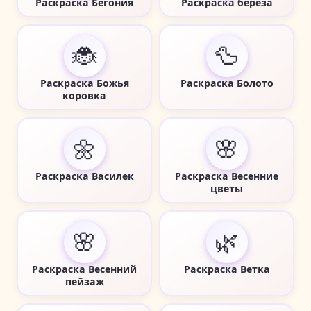
Раскраска Бегония
Раскраска береза
🐞
🦆
Раскраска Божья
Раскраска Болото
коровка
🌼
🌸
Раскраска Василек
Раскраска Весенние
цветы
🌸
🌿
Раскраска Весенний
Раскраска Ветка
пейзаж