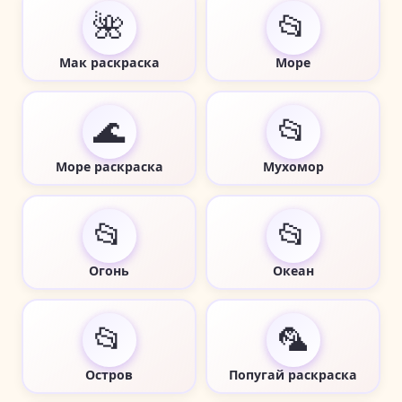
🌺
📂
Мак раскраска
Море
🌊
📂
Море раскраска
Мухомор
📂
📂
Огонь
Океан
📂
🦜
Остров
Попугай раскраска