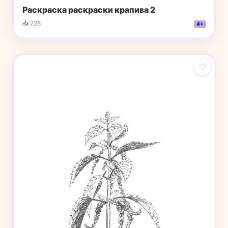
Раскраска раскраски крапива 2
📥 228
4+
♡