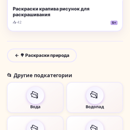
Раскраски крапива рисунок для
раскрашивания
📥 42
5+
← 🌳 Раскраски природа
📂 Другие подкатегории
📂
📂
Вода
Водопад
📂
📂