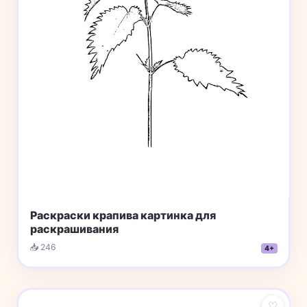
Раскраски крапива картинка для
раскрашивания
📥 246
4+
♡