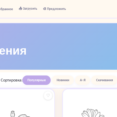
📤 Загрузить
🎨 Предложить
збранное
тения
Сортировка:
Популярные
Новинки
А–Я
Скачивания
♡