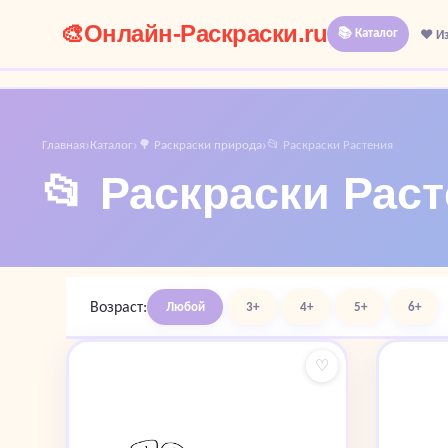
🎨
Онлайн-Раскраски.ru
📚 Каталог
❤️ И
Главная
Каталог
🌳 Раскраски природа
📂 Раскраски Растения
›
›
›
📂 Раскраски Рас
Возраст:
Любой
3+
4+
5+
6+
♡