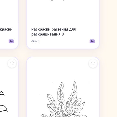
скраски
Раскраски растения для
раскрашивания 3
📥 68
5+
7+
♡
♡