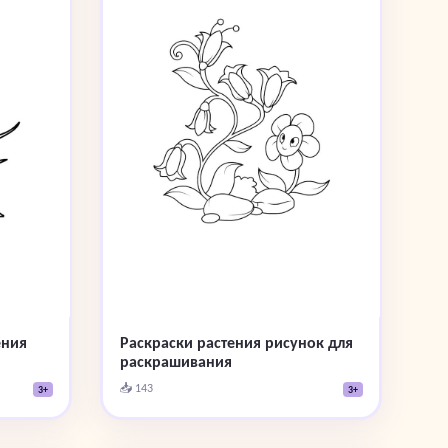
ения
Раскраски растения рисунок для
раскрашивания
📥 143
3+
3+