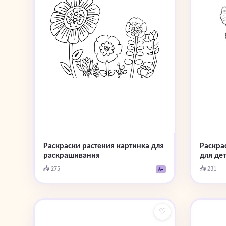
Раскраски растения картинка для
Раскра
раскрашивания
для дет
📥 275
📥 231
6+
♡