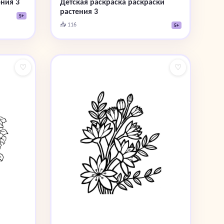
ения 3
Детская раскраска раскраски
растения 3
5+
📥 116
5+
♡
♡