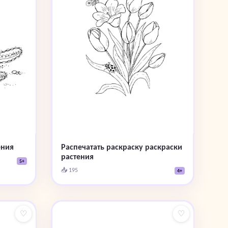
ения
Распечатать раскраску раскраски
растения
5+
📥 195
4+
♡
♡