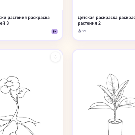
ски растения раскраска
Детская раскраска раскра
ей 3
растения 2
📥 99
5+
♡