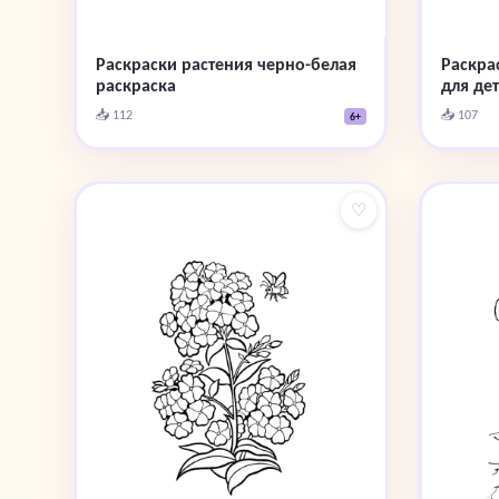
Раскраски растения черно-белая
Раскра
раскраска
для дет
📥 112
📥 107
6+
♡