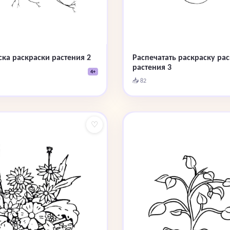
ска раскраски растения 2
Распечатать раскраску ра
растения 3
4+
📥 82
♡