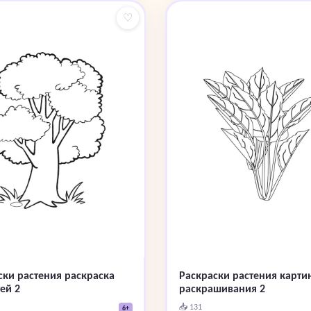
♡
ски растения раскраска
Раскраски растения карти
ей 2
раскрашивания 2
📥 131
6+