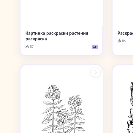
Картинка раскраски растения
Раскра
раскраска
📥 86
📥 87
6+
♡