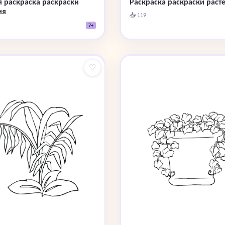
Раскраска раскраски раст
я раскраска раскраски
ия
📥 119
7+
♡