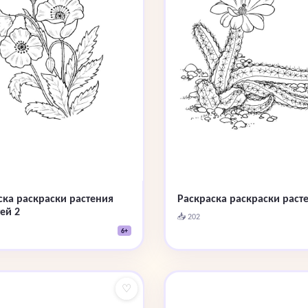
ска раскраски растения
Раскраска раскраски раст
ей 2
📥 202
6+
♡