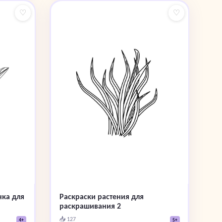
♡
♡
нка для
Раскраски растения для
раскрашивания 2
📥 127
4+
5+