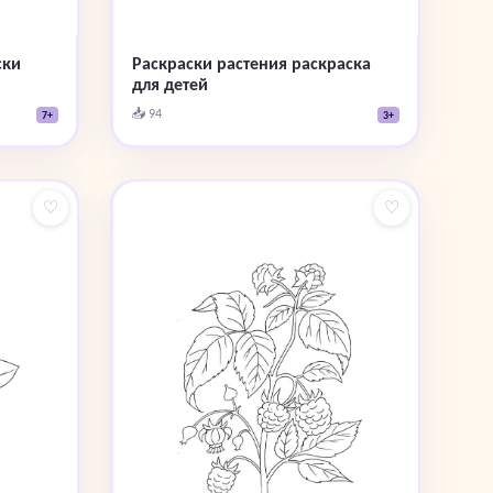
ски
Раскраски растения раскраска
для детей
📥 94
7+
3+
♡
♡