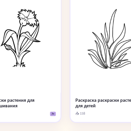
ски растения для
Раскраска раскраски раст
шивания
для детей
📥 158
7+