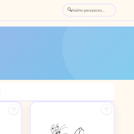
🔍
♡
♡