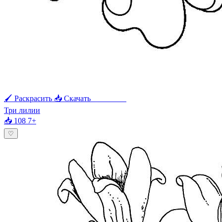
🖌 Раскрасить
📥 Скачать
🖨 Печать
Три лилии
📥 108
7+
♡