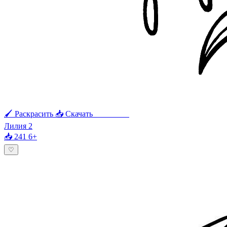
🖌 Раскрасить
📥 Скачать
🖨 Печать
Лилия 2
📥 241
6+
♡