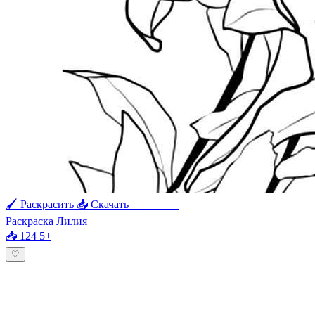
🖌 Раскрасить
📥 Скачать
🖨 Печать
Раскраска Лилия
📥 124
5+
♡