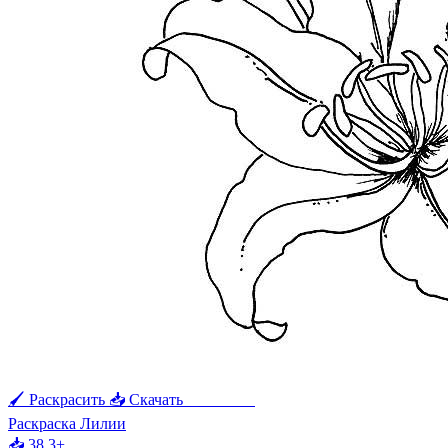
🖌 Раскрасить
📥 Скачать
🖨 Печать
Раскраска Лилии
📥 38
3+