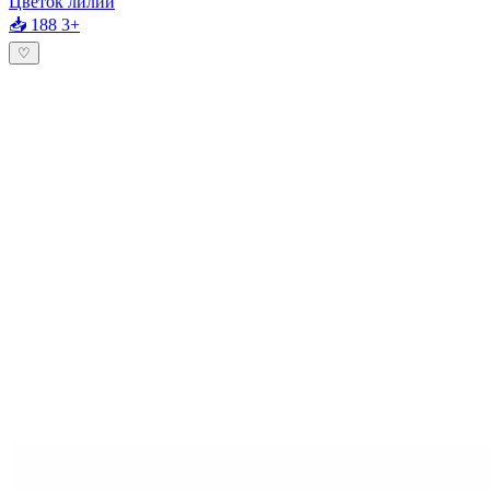
Цветок лилии
📥 188
3+
♡