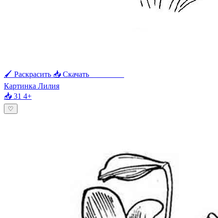
🖌 Раскрасить
📥 Скачать
🖨 Печать
Картинка Лилия
📥 31
4+
♡