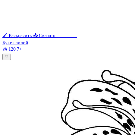
🖌 Раскрасить
📥 Скачать
🖨 Печать
Букет лилий
📥 120
7+
♡