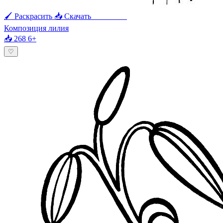
🖌 Раскрасить
📥 Скачать
🖨 Печать
Композиция лилия
📥 268
6+
♡