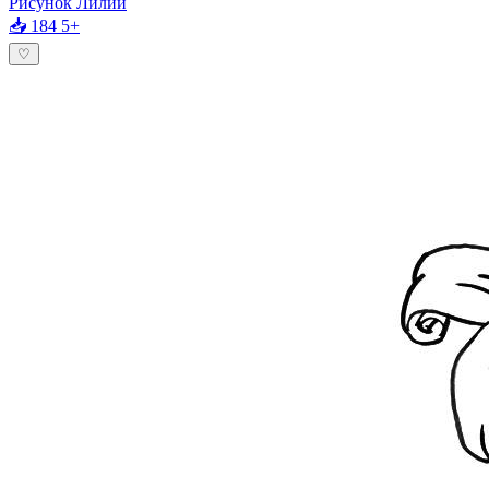
Рисунок Лилии
📥 184
5+
♡