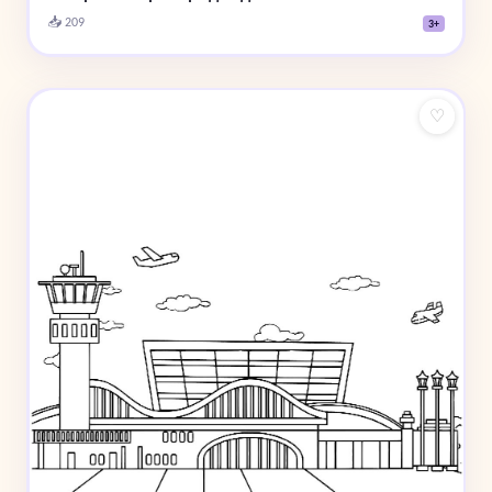
📥 209
3+
♡