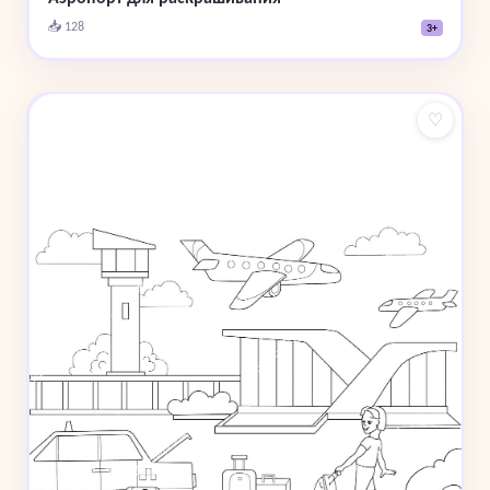
📥 128
3+
♡