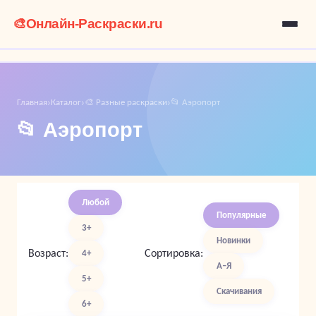
🎨
Онлайн-Раскраски.ru
Главная
Каталог
🎨 Разные раскраски
📂 Аэропорт
›
›
›
📂 Аэропорт
Любой
Популярные
3+
Новинки
Возраст:
Сортировка:
4+
А–Я
5+
Скачивания
6+