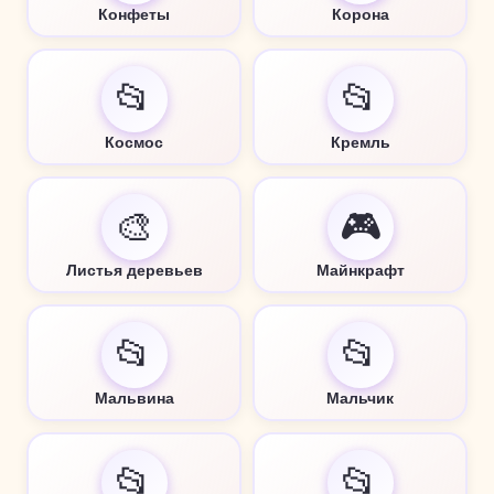
Конфеты
Корона
📂
📂
Космос
Кремль
🎨
🎮
Листья деревьев
Майнкрафт
📂
📂
Мальвина
Мальчик
📂
📂