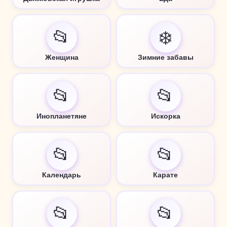
📂
❄️
Женщина
Зимние забавы
📂
📂
Инопланетяне
Искорка
📂
📂
Календарь
Карате
📂
📂