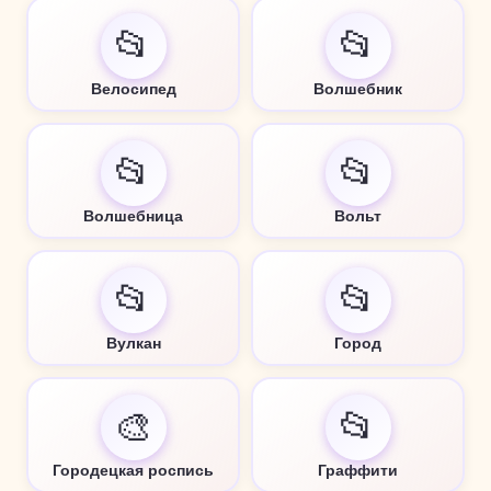
📂
📂
Велосипед
Волшебник
📂
📂
Волшебница
Вольт
📂
📂
Вулкан
Город
🎨
📂
Городецкая роспись
Граффити