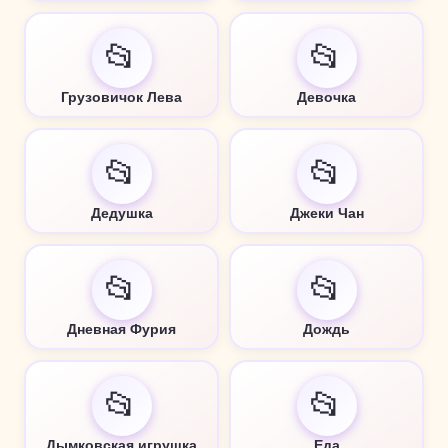
📂
📂
Грузовичок Лева
Девочка
📂
📂
Дедушка
Джеки Чан
📂
📂
Дневная Фурия
Дождь
📂
📂
Дымковская игрушка
Еда