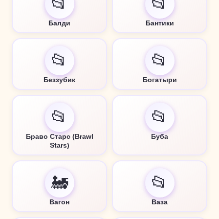
📂
📂
Балди
Бантики
📂
📂
Беззубик
Богатыри
📂
📂
Браво Старс (Brawl
Буба
Stars)
🚂
📂
Вагон
Ваза