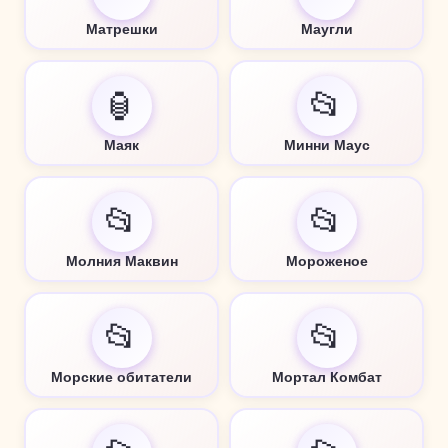
Матрешки
Маугли
🏮
📂
Маяк
Минни Маус
📂
📂
Молния Маквин
Мороженое
📂
📂
Морские обитатели
Мортал Комбат