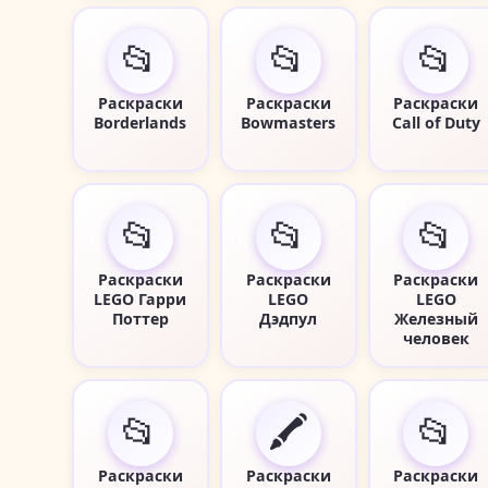
📂
📂
📂
Раскраски
Раскраски
Раскраски
Borderlands
Bowmasters
Call of Duty
📂
📂
📂
Раскраски
Раскраски
Раскраски
LEGO Гарри
LEGO
LEGO
Поттер
Дэдпул
Железный
человек
📂
🖍️
📂
Раскраски
Раскраски
Раскраски