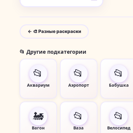
← 🎨 Разные раскраски
📂 Другие подкатегории
📂
📂
📂
Аквариум
Аэропорт
Бабушка
🚂
📂
📂
Вагон
Ваза
Велосипед