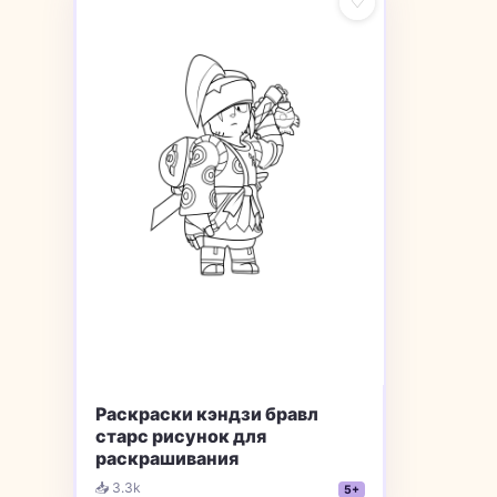
♡
Раскраски кэндзи бравл
старс рисунок для
раскрашивания
📥 3.3k
5+