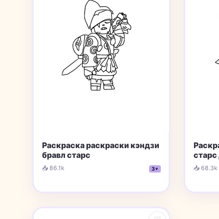
Раскраска раскраски кэндзи
Раскр
бравл старс
старс
📥 86.1k
📥 68.3k
3+