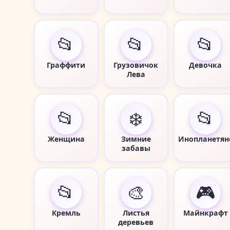
📂
📂
📂
Граффити
Грузовичок
Девочка
Лева
📂
❄️
📂
Женщина
Зимние
Инопланетян
забавы
📂
🎨
🎮
Кремль
Листья
Майнкрафт
деревьев