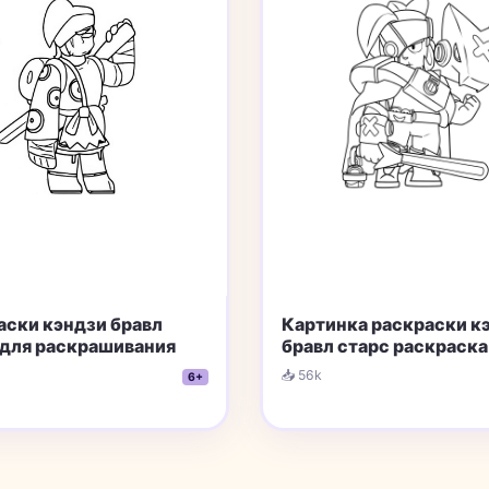
аски кэндзи бравл
Картинка раскраски к
 для раскрашивания
бравл старс раскраска
📥 56k
6+