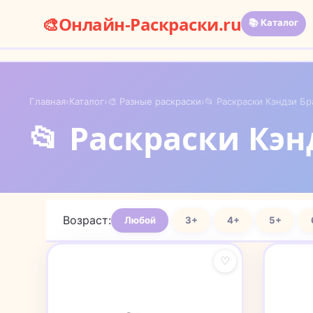
🎨
Онлайн-Раскраски.ru
📚 Каталог
Главная
›
Каталог
›
🎨 Разные раскраски
›
📂 Раскраски Кэндзи Бр
📂 Раскраски Кэн
Возраст:
Любой
3+
4+
5+
♡