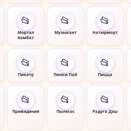
📂
📂
📂
Мортал
Музыкант
Натюрморт
Комбат
📂
📂
📂
Пикачу
Пинки Пай
Пицца
📂
📂
📂
Привидения
Пылесос
Радуга Дэш