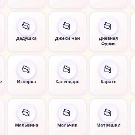
📂
📂
📂
Дедушка
Джеки Чан
Дневная
Фурия
📂
📂
📂
е
Искорка
Календарь
Карате
📂
📂
📂
Мальвина
Мальчик
Матрешки