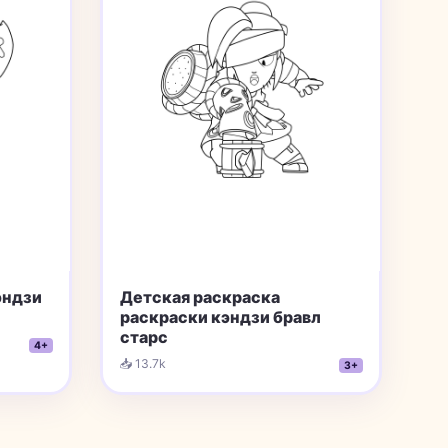
эндзи
Детская раскраска
раскраски кэндзи бравл
старс
4+
📥 13.7k
3+