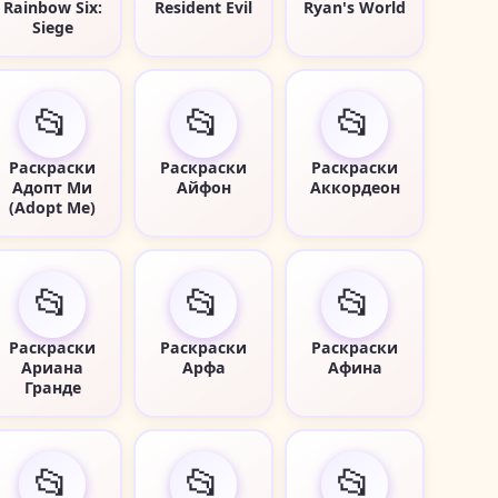
Rainbow Six:
Resident Evil
Ryan's World
Siege
📂
📂
📂
Раскраски
Раскраски
Раскраски
Адопт Ми
Айфон
Аккордеон
(Adopt Me)
📂
📂
📂
Раскраски
Раскраски
Раскраски
Ариана
Арфа
Афина
Гранде
📂
📂
📂