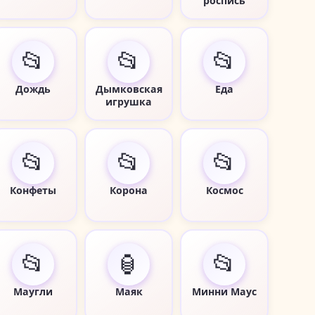
роспись
📂
📂
📂
Дождь
Дымковская
Еда
игрушка
📂
📂
📂
Конфеты
Корона
Космос
📂
🏮
📂
Маугли
Маяк
Минни Маус