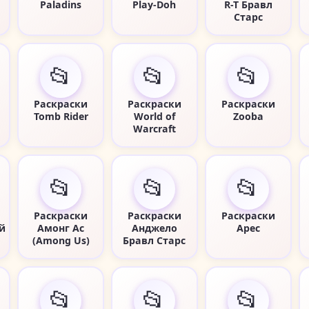
Paladins
Play-Doh
R-T Бравл
Старс
📂
📂
📂
Раскраски
Раскраски
Раскраски
Tomb Rider
World of
Zooba
Warcraft
📂
📂
📂
Раскраски
Раскраски
Раскраски
й
Амонг Ас
Анджело
Арес
(Among Us)
Бравл Старс
📂
📂
📂