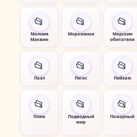
📂
📂
📂
Молния
Мороженое
Морские
Маквин
обитатели
📂
📂
📂
Пазл
Пегас
Пейзаж
📂
📂
📂
Пляж
Подводный
Пожарный
мир