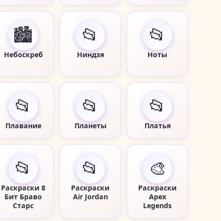
🏙️
📂
📂
Небоскреб
Ниндзя
Ноты
📂
📂
📂
Плавание
Планеты
Платья
📂
📂
🎨
Раскраски 8
Раскраски
Раскраски
Бит Браво
Air Jordan
Apex
Старс
Legends