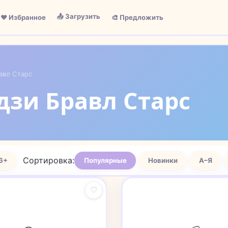
📤 Загрузить
❤️ Избранное
🎨 Предложить
авл Старс
дзи Бравл Старс
Сортировка:
6+
Популярные
Новинки
А–Я
♡