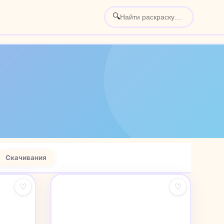
🔍
Скачивания
♡
♡