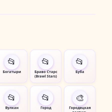
📂
📂
📂
Богатыри
Браво Старс
Буба
(Brawl Stars)
📂
📂
🎨
Вулкан
Город
Городецкая