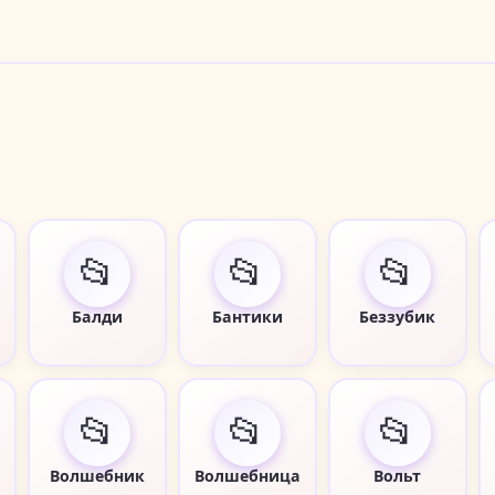
📂
📂
📂
Балди
Бантики
Беззубик
📂
📂
📂
Волшебник
Волшебница
Вольт