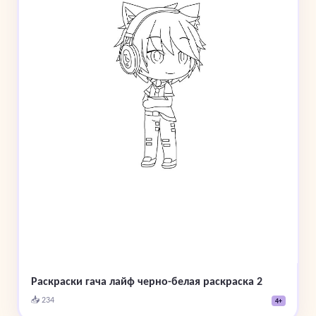
Раскраски гача лайф черно-белая раскраска 2
📥 234
4+