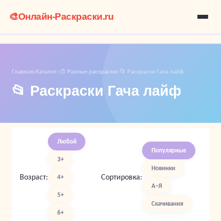
🎨
Онлайн-Раскраски.ru
Главная
Каталог
🎨 Разные раскраски
📂 Раскраски Гача лайф
›
›
›
📂 Раскраски Гача лайф
Любой
Популярные
3+
Новинки
Возраст:
Сортировка:
4+
А–Я
5+
Скачивания
6+