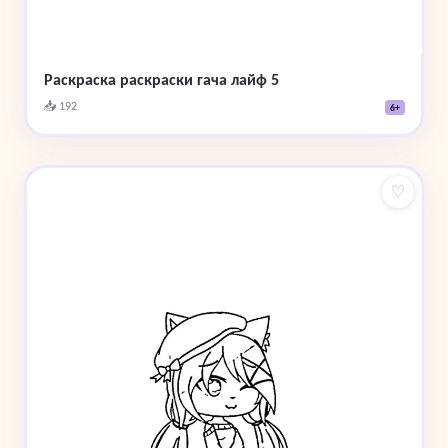
Раскраска раскраски гача лайф 5
📥 192
6+
♡