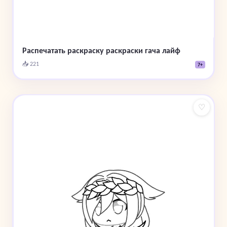
Распечатать раскраску раскраски гача лайф
📥 221
7+
♡