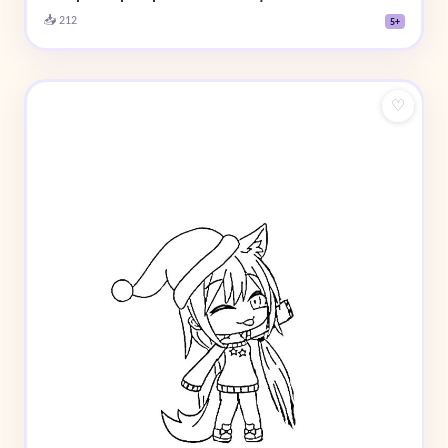
📥 212
5+
♡