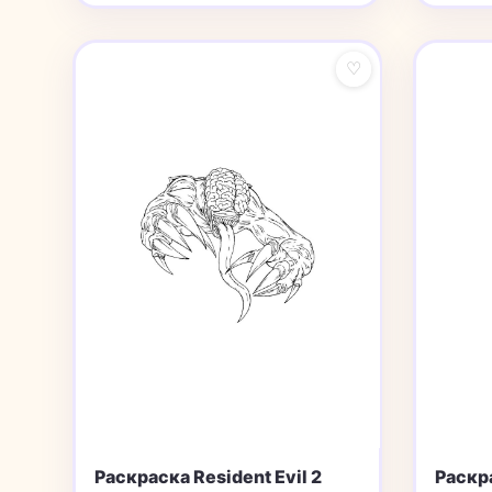
♡
Раскраска Resident Evil 2
Раскра