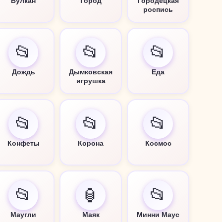
Вулкан
Город
Городецкая
роспись
📂
📂
📂
Дождь
Дымковская
Еда
игрушка
📂
📂
📂
Конфеты
Корона
Космос
📂
🏮
📂
Маугли
Маяк
Минни Маус