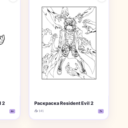
 2
Раскраска Resident Evil 2
📥 141
4+
7+