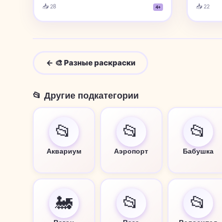
📥 28
📥 22
4+
← 🎨 Разные раскраски
📂 Другие подкатегории
📂
📂
📂
Аквариум
Аэропорт
Бабушка
🚂
📂
📂