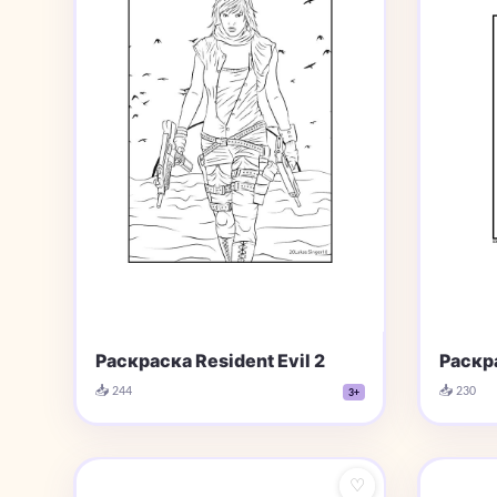
Раскраска Resident Evil 2
Раскра
📥 244
📥 230
3+
♡