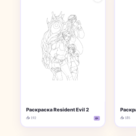
Раскраска Resident Evil 2
Раскра
📥 192
📥 185
6+