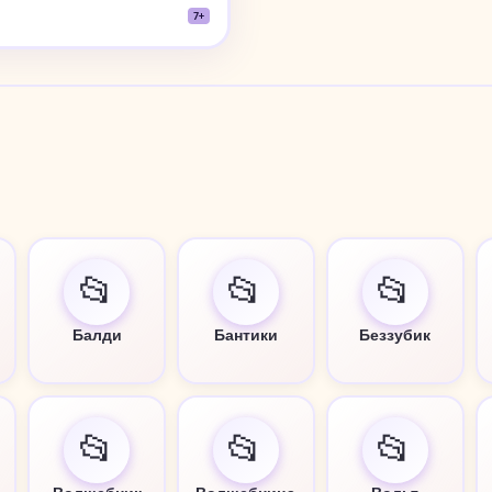
7+
📂
📂
📂
Балди
Бантики
Беззубик
📂
📂
📂