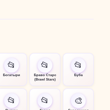
📂
📂
📂
Богатыри
Браво Старс
Буба
(Brawl Stars)
📂
📂
🎨