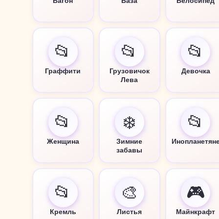
Вагон
Ваза
Велосипед
📂
📂
📂
Граффити
Грузовичок
Девочка
Лева
📂
❄️
📂
Женщина
Зимние
Инопланетян
забавы
📂
🎨
🎮
Кремль
Листья
Майнкрафт