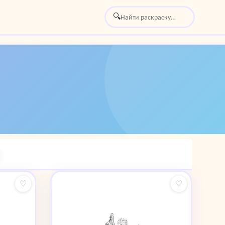
🔍
♡
♡