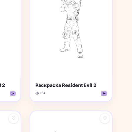
 2
Раскраска Resident Evil 2
📥 264
3+
7+
♡
♡