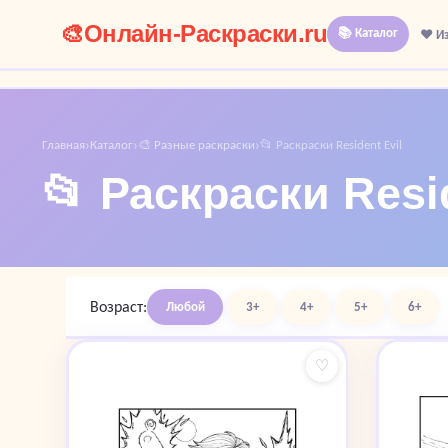
🎨
Онлайн-Раскраски.ru
📚 Каталог
❤️ И
Главная
Каталог
🎨 Разные раскраски
📂 Раскраски Resident Evil
›
›
›
📂 Раскраски Resid
Возраст:
Любой
3+
4+
5+
6+
♡