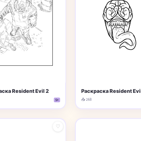
ска Resident Evil 2
Раскраска Resident Evil
📥 268
5+
♡