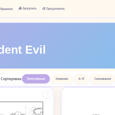
📤 Загрузить
🎨 Предложить
збранное
ent Evil
Сортировка:
Популярные
Новинки
А–Я
Скачивания
♡