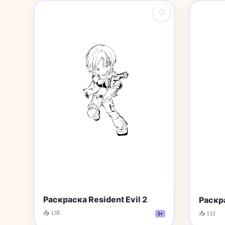
♡
Раскраска Resident Evil 2
Раскра
📥 138
📥 112
5+