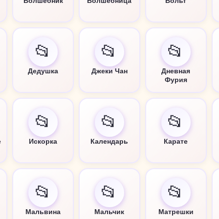
Волшебник
Волшебница
Вольт
📂
📂
📂
Дедушка
Джеки Чан
Дневная
Фурия
📂
📂
📂
е
Искорка
Календарь
Карате
📂
📂
📂
Мальвина
Мальчик
Матрешки