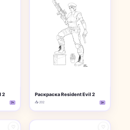
 2
Раскраска Resident Evil 2
📥 202
7+
3+
♡
♡