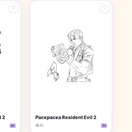
♡
♡
 2
Раскраска Resident Evil 2
📥 42
4+
7+