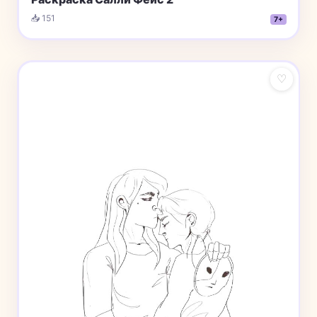
📥 151
7+
♡