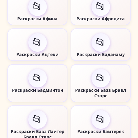
📂
📂
Раскраски Афина
Раскраски Афродита
📂
📂
Раскраски Ацтеки
Раскраски Баданаму
📂
📂
Раскраски Бадминтон
Раскраски Базз Бравл
Старс
📂
📂
Раскраски Базз Лайтер
Раскраски Байтерек
Бравл Старс