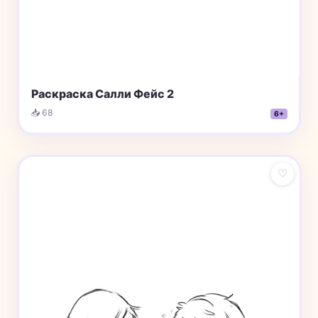
Раскраска Салли Фейс 2
📥 68
6+
♡