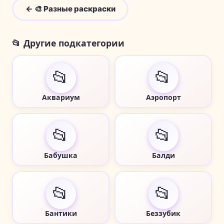
← 🎨 Разные раскраски
📂 Другие подкатегории
📂
📂
Аквариум
Аэропорт
📂
📂
Бабушка
Балди
📂
📂
Бантики
Беззубик