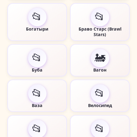
📂
📂
Богатыри
Браво Старс (Brawl
Stars)
📂
🚂
Буба
Вагон
📂
📂
Ваза
Велосипед
📂
📂