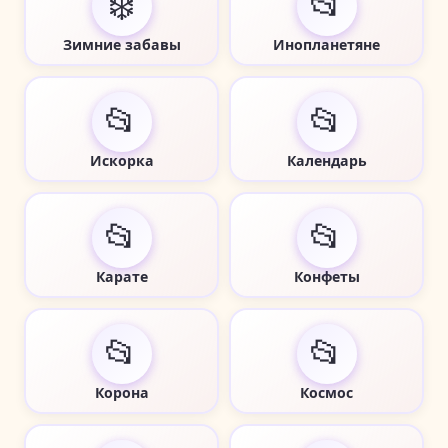
❄️
📂
Зимние забавы
Инопланетяне
📂
📂
Искорка
Календарь
📂
📂
Карате
Конфеты
📂
📂
Корона
Космос