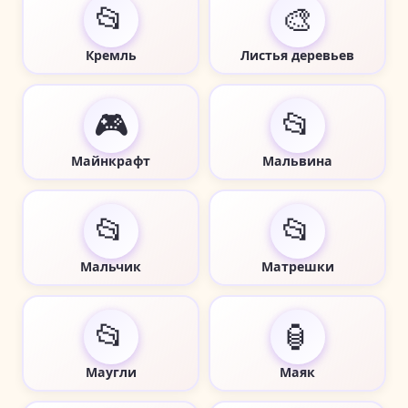
📂
🎨
Кремль
Листья деревьев
🎮
📂
Майнкрафт
Мальвина
📂
📂
Мальчик
Матрешки
📂
🏮
Маугли
Маяк