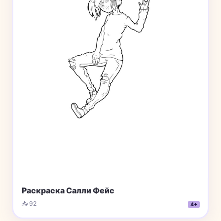
Раскраска Салли Фейс
📥 92
4+