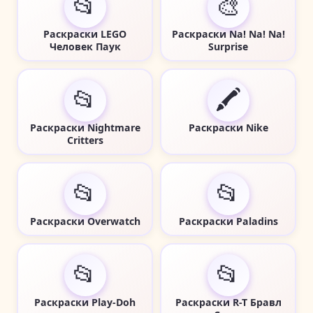
📂
🎨
Раскраски LEGO
Раскраски Na! Na! Na!
Человек Паук
Surprise
📂
🖍️
Раскраски Nightmare
Раскраски Nike
Critters
📂
📂
Раскраски Overwatch
Раскраски Paladins
📂
📂
Раскраски Play-Doh
Раскраски R-T Бравл