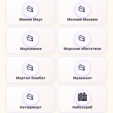
📂
📂
Минни Маус
Молния Маквин
📂
📂
Мороженое
Морские обитатели
📂
📂
Мортал Комбат
Музыкант
📂
🏙️
Натюрморт
Небоскреб