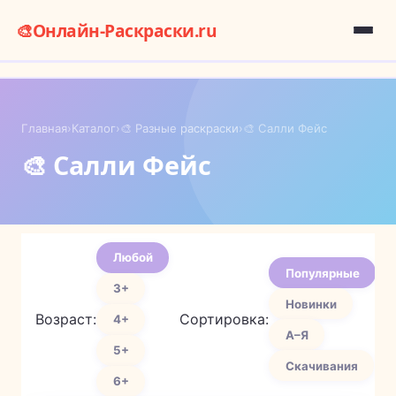
🎨
Онлайн-Раскраски.ru
Главная
›
Каталог
›
🎨 Разные раскраски
›
🎨 Салли Фейс
🎨 Салли Фейс
Любой
Популярные
3+
Новинки
Возраст:
Сортировка:
4+
А–Я
5+
Скачивания
6+