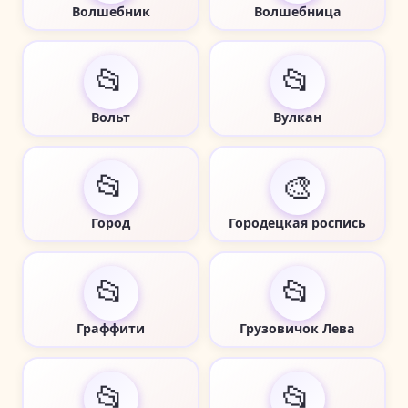
Волшебник
Волшебница
📂
📂
Вольт
Вулкан
📂
🎨
Город
Городецкая роспись
📂
📂
Граффити
Грузовичок Лева
📂
📂