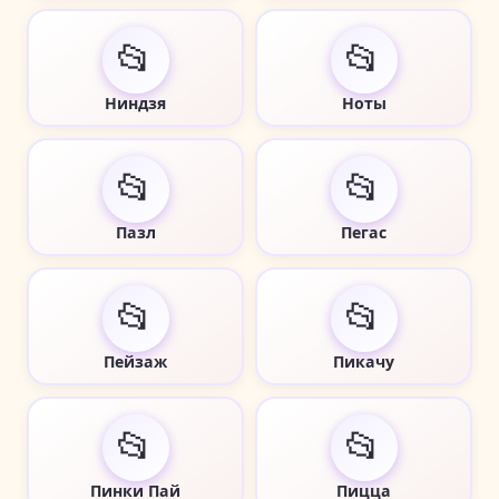
📂
📂
Ниндзя
Ноты
📂
📂
Пазл
Пегас
📂
📂
Пейзаж
Пикачу
📂
📂
Пинки Пай
Пицца