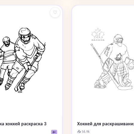
♡
ка хоккей раскраска 3
Хоккей для раскрашивани
📥 56.9k
6+