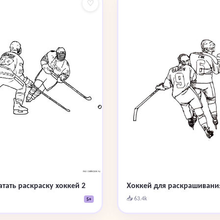
♡
атать раскраску хоккей 2
Хоккей для раскрашивани
📥 63.4k
5+