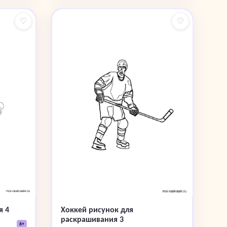
♡
♡
я 4
Хоккей рисунок для
раскрашивания 3
6+