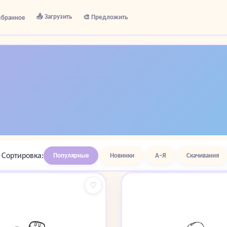
📤 Загрузить
🎨 Предложить
збранное
Сортировка:
Популярные
Новинки
А–Я
Скачивания
♡