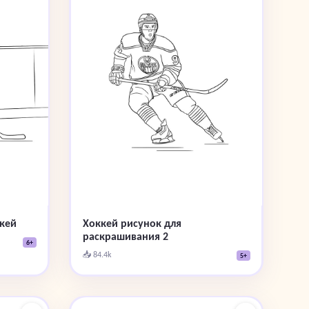
ккей
Хоккей рисунок для
раскрашивания 2
6+
📥 84.4k
5+