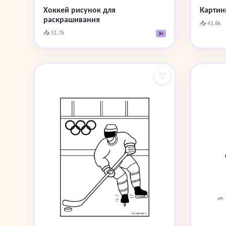
Картин
Хоккей рисунок для
раскрашивания
📥 41.6k
📥 51.7k
3+
♡