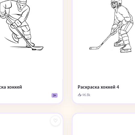
ска хоккей
Раскраска хоккей 4
📥 96.8k
3+
♡