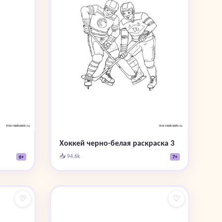
Хоккей черно-белая раскраска 3
📥 94.6k
6+
7+
♡
♡