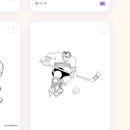
📥 56.3k
3+
♡
♡