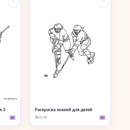
♡
♡
я 3
Раскраска хоккей для детей
📥 61.9k
3+
7+