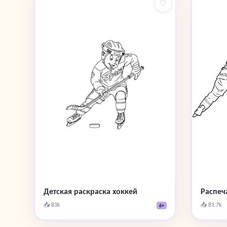
♡
Распеч
Детская раскраска хоккей
📥 81.7k
📥 83k
6+