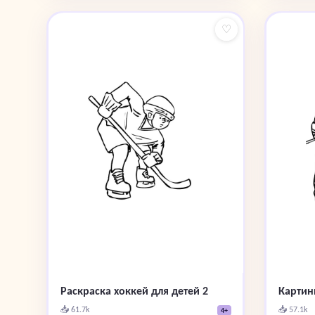
♡
Раскраска хоккей для детей 2
Картин
📥 61.7k
📥 57.1k
4+