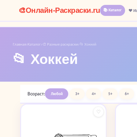
🎨
Онлайн-Раскраски.ru
📚 Каталог
❤️ И
Главная
Каталог
🎨 Разные раскраски
📂 Хоккей
›
›
›
📂 Хоккей
Возраст:
Любой
3+
4+
5+
6+
♡