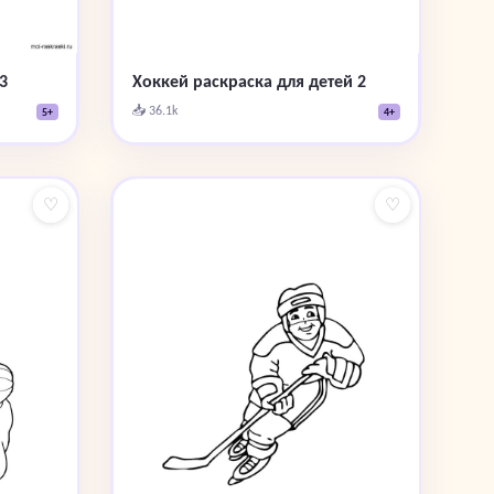
3
Хоккей раскраска для детей 2
📥 36.1k
5+
4+
♡
♡