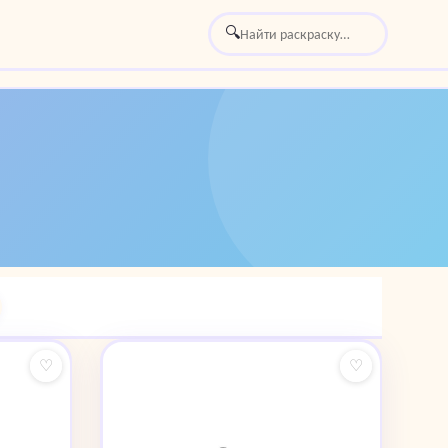
🔍
♡
♡