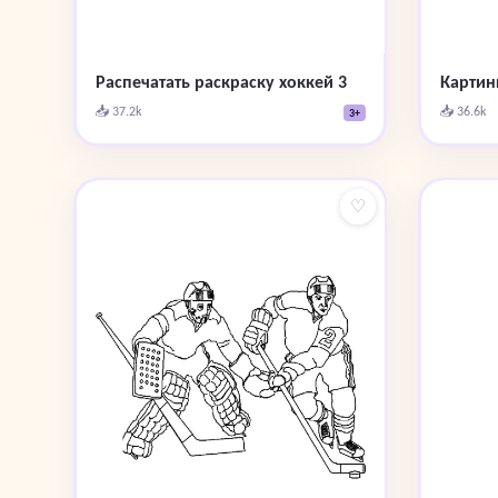
Распечатать раскраску хоккей 3
Картин
📥 37.2k
📥 36.6k
3+
♡