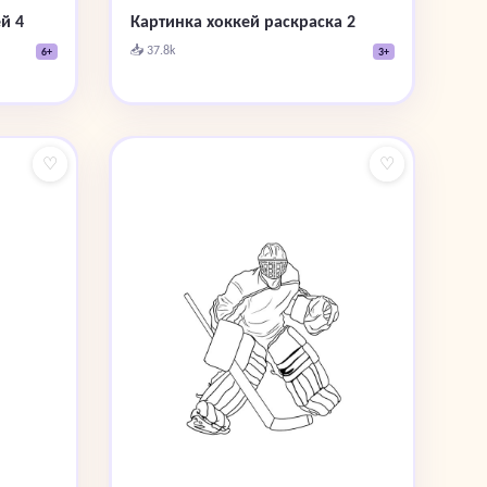
й 4
Картинка хоккей раскраска 2
📥 37.8k
6+
3+
♡
♡