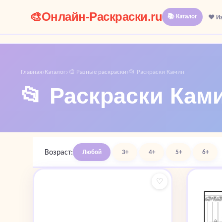
🎨
Онлайн-Раскраски.ru
📚 Каталог
❤️ И
Главная
Каталог
🎨 Разные раскраски
📂 Раскраски Камин
›
›
›
📂 Раскраски Кам
Возраст:
Любой
3+
4+
5+
6+
♡