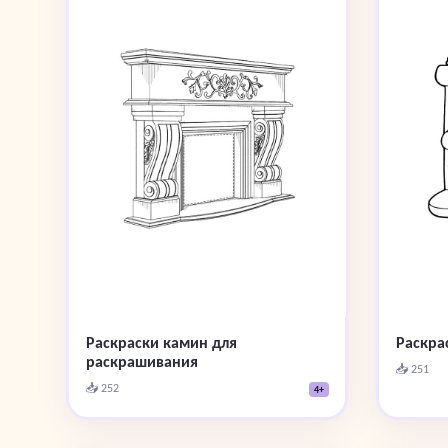
Раскраски камин для
Раскра
раскрашивания
📥 251
📥 252
4+