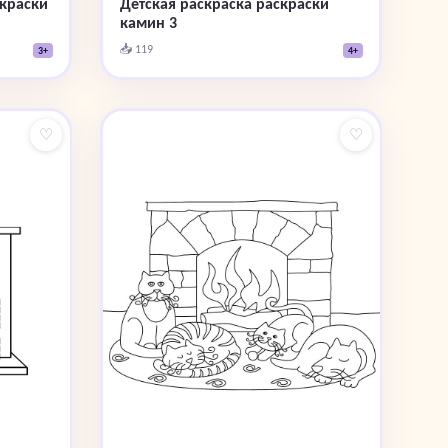
скраски
Детская раскраска раскраски
камин 3
📥 119
3+
4+
♡
♡