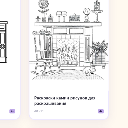
Раскраски камин рисунок для
раскрашивания
📥 211
4+
4+