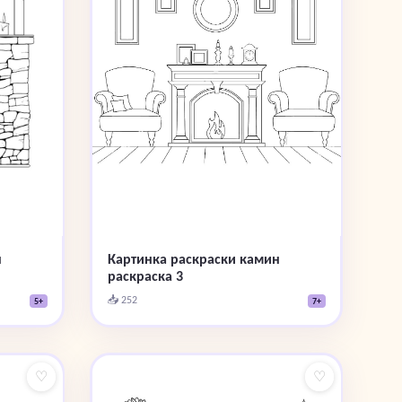
Картинка раскраски камин
н
раскраска 3
📥 252
7+
5+
♡
♡