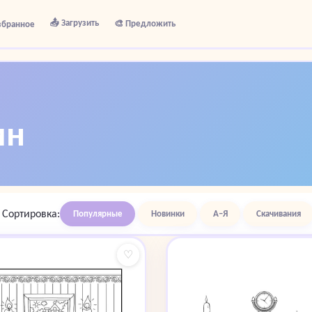
📤 Загрузить
🎨 Предложить
збранное
ин
Сортировка:
Популярные
Новинки
А–Я
Скачивания
♡