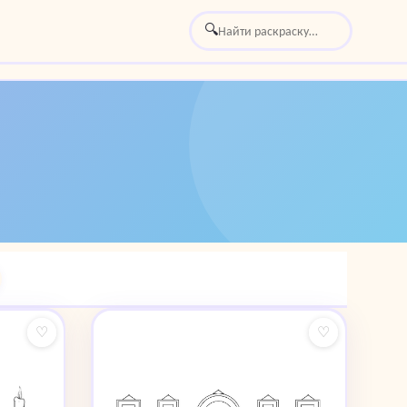
🔍
♡
♡