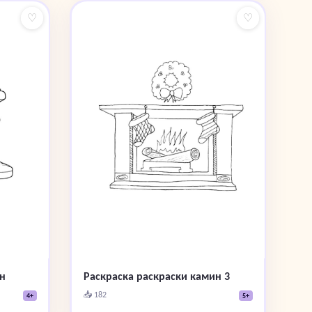
♡
♡
н
Раскраска раскраски камин 3
📥 182
4+
5+