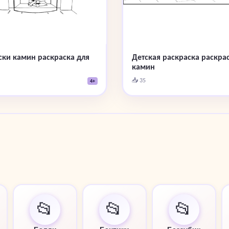
Детская раскраска раскра
ски камин раскраска для
камин
📥 35
4+
📂
📂
📂