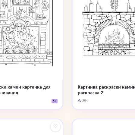
ски камин картинка для
Картинка раскраски ками
шивания
раскраска 2
📥 254
5+
♡