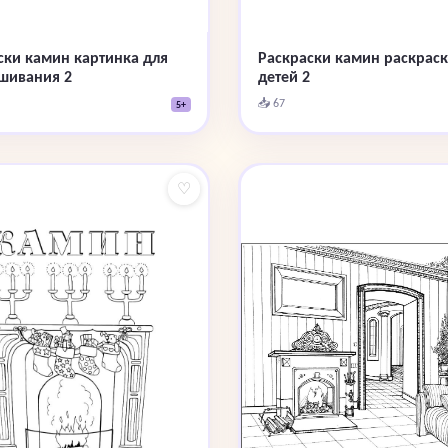
ски камин картинка для
Раскраски камин раскраск
шивания 2
детей 2
📥 67
5+
♡