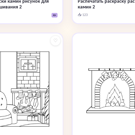
Распечатать раскраску ра
ски камин рисунок для
камин 2
шивания 2
📥 123
4+
♡