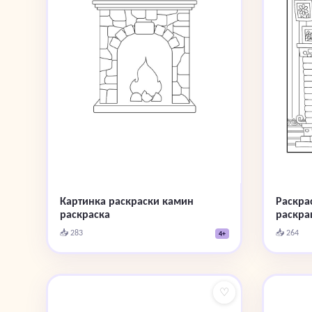
Картинка раскраски камин
Раскра
раскраска
раскра
📥 283
📥 264
4+
♡