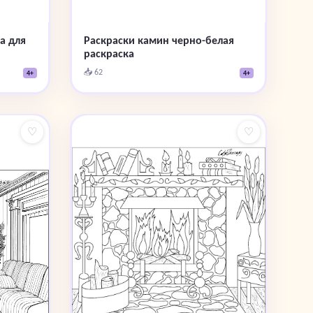
а для
Раскраски камин черно-белая
раскраска
📥 62
4+
4+
♡
♡