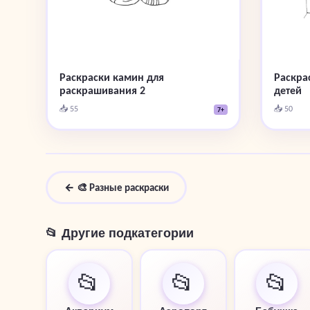
Раскраски камин для
Раскра
раскрашивания 2
детей
📥 55
📥 50
7+
← 🎨 Разные раскраски
📂 Другие подкатегории
📂
📂
📂