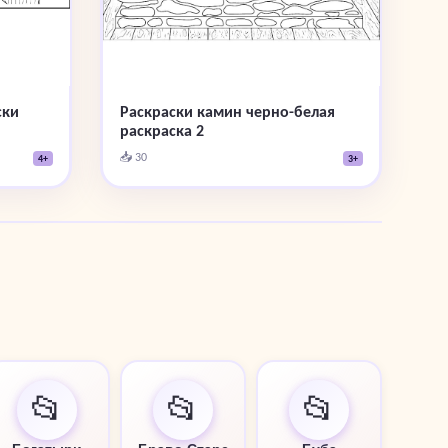
ски
Раскраски камин черно-белая
раскраска 2
📥 30
4+
3+
📂
📂
📂