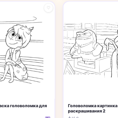
♡
Головоломка картинка
аска головоломка для
раскрашивания 2
📥 56.4k