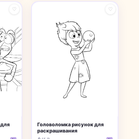
♡
♡
 для
Головоломка рисунок для
раскрашивания
📥 56.3k