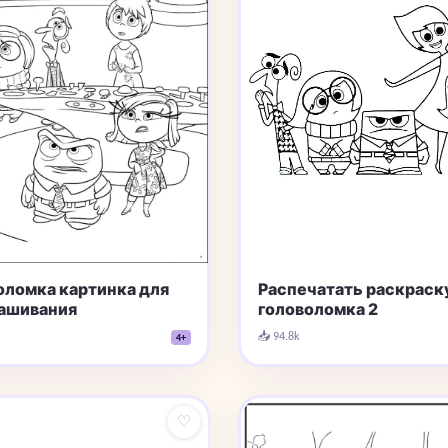
Распечатать раскраск
оломка картинка для
головоломка 2
ашивания
📥 94.8k
4+
♡