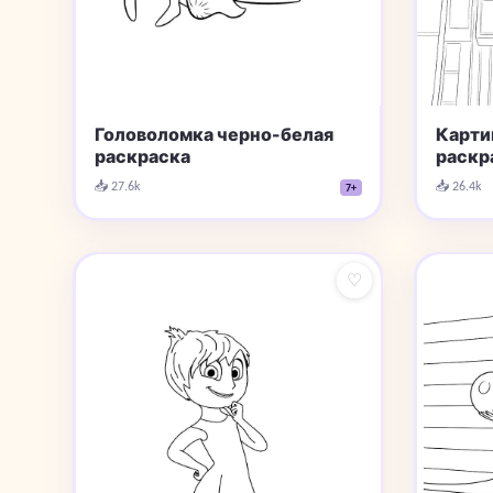
Головоломка черно-белая
Карти
раскраска
раскр
📥 27.6k
📥 26.4k
7+
♡