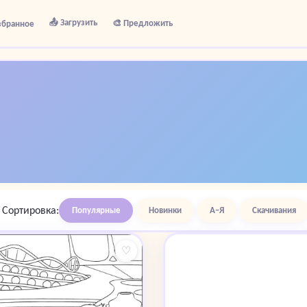
📤 Загрузить
🎨 Предложить
збранное
Сортировка:
Популярные
Новинки
А–Я
Скачивания
♡