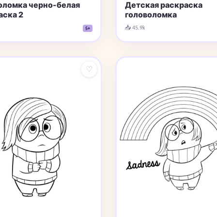
оломка черно-белая
Детская раскраска
аска 2
головоломка
📥 45.9k
5+
♡