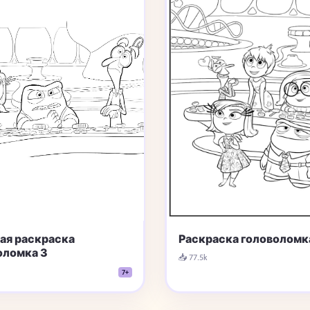
ая раскраска
Раскраска головоломк
оломка 3
📥 77.5k
7+