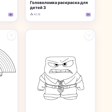
Головоломка раскраска для
детей 3
📥 42.5k
3+
7+
♡
♡