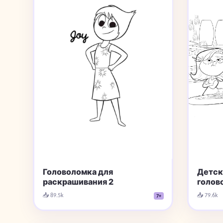
Детск
Головоломка для
голов
раскрашивания 2
📥 79.6k
📥 89.5k
7+