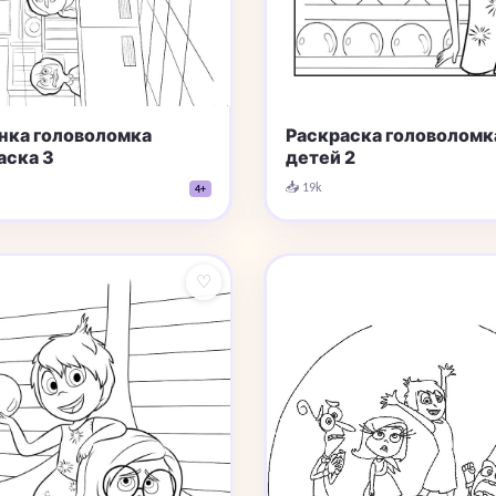
нка головоломка
Раскраска головоломк
аска 3
детей 2
📥 19k
4+
♡