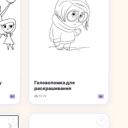
у
Головоломка для
раскрашивания
📥 93.7k
5+
4+
♡
♡