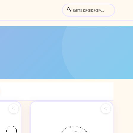
🔍
♡
♡