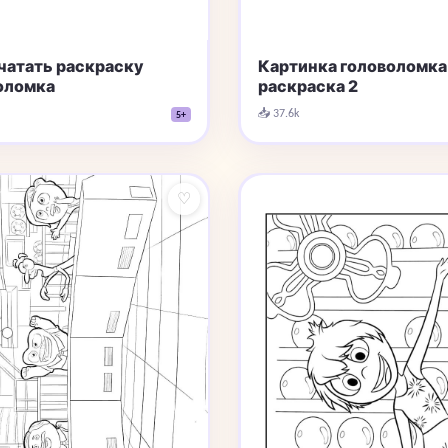
чатать раскраску
Картинка головоломка
оломка
раскраска 2
📥 37.6k
5+
♡