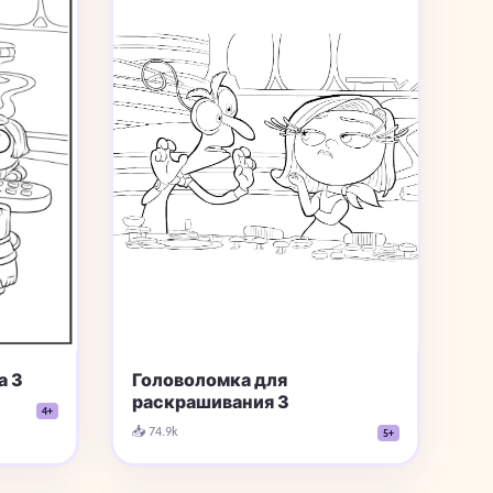
Головоломка для
а 3
раскрашивания 3
4+
📥 74.9k
5+