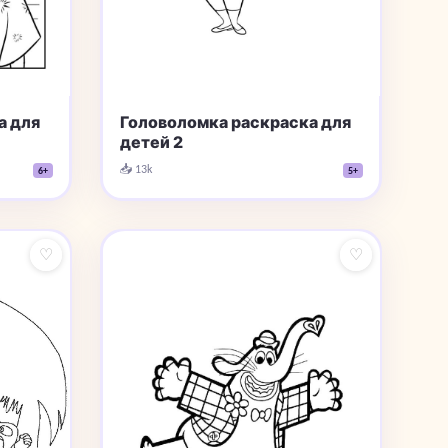
а для
Головоломка раскраска для
детей 2
📥 13k
6+
5+
♡
♡