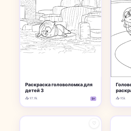
Раскраска головоломка для
Голов
детей 3
раскр
📥 97.9k
📥 95k
5+
♡