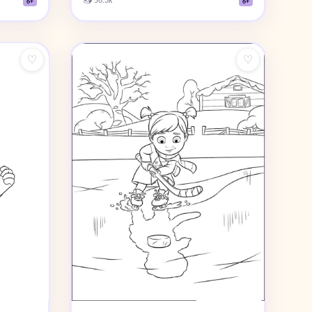
6+
6+
♡
♡