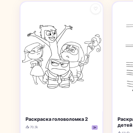
♡
Раскраска головоломка 2
Раскр
детей
📥 70.3k
3+
📥 59.6k