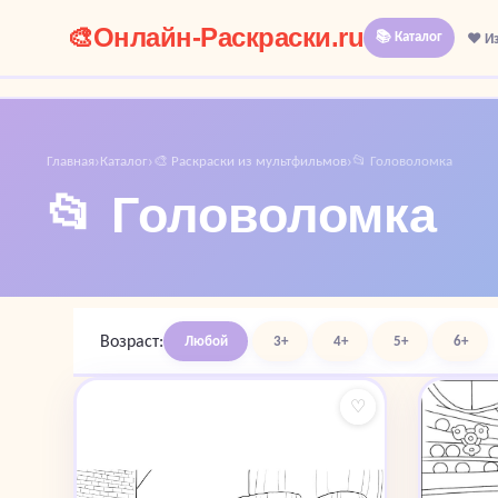
🎨
Онлайн-Раскраски.ru
📚 Каталог
❤️ И
Главная
Каталог
🎨 Раскраски из мультфильмов
📂 Головоломка
›
›
›
📂 Головоломка
Возраст:
Любой
3+
4+
5+
6+
♡