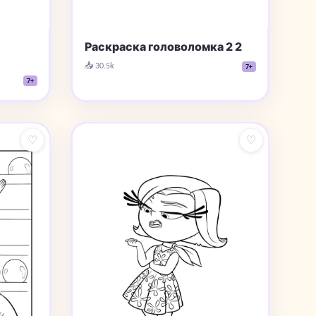
Раскраска головоломка 2 2
📥 30.5k
7+
7+
♡
♡