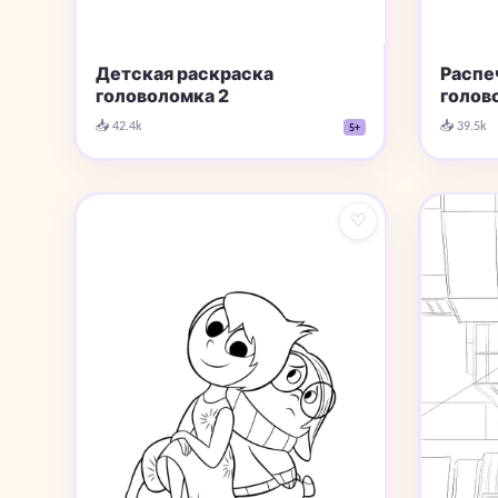
Детская раскраска
Распе
головоломка 2
голов
📥 42.4k
📥 39.5k
5+
♡