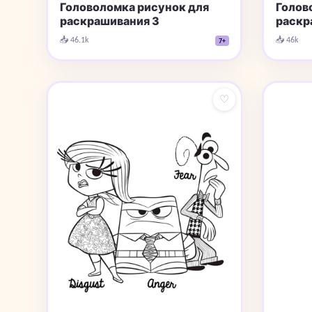
Головоломка рисунок для
Голов
раскрашивания 3
раскр
📥 46.1k
📥 46k
7+
♡