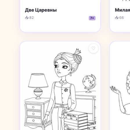
Две Царевны
Милая
📥 82
📥 66
7+
♡