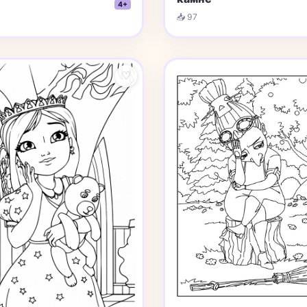
4+
📥 97
♡