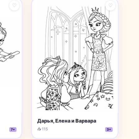
♡
♡
Дарья, Елена и Варвара
📥 115
7+
3+