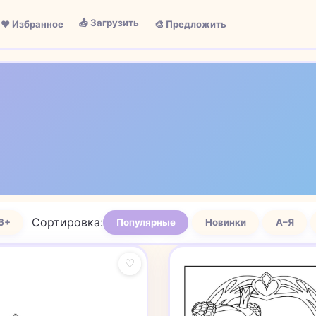
📤 Загрузить
❤️ Избранное
🎨 Предложить
Сортировка:
6+
Популярные
Новинки
А–Я
♡