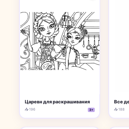
Царевн для раскрашивания
Все д
📥 196
📥 188
3+