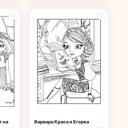
♡
♡
т на
Варвара Краса и Егорка