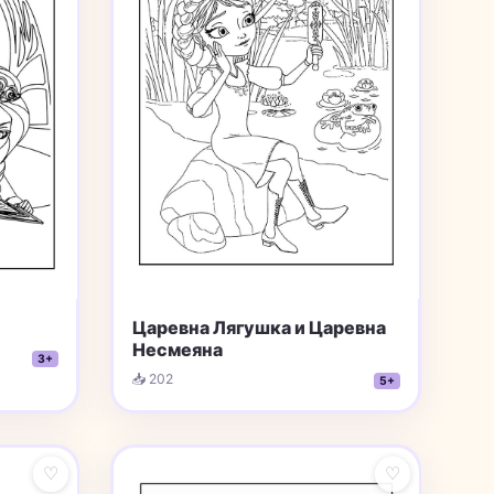
Царевна Лягушка и Царевна
Несмеяна
3+
📥 202
5+
♡
♡