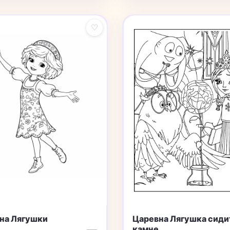
♡
на Лягушки
Царевна Лягушка сиди
камне