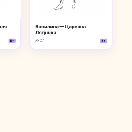
ная
Василиса — Царевна
Лягушка
📥 27
5+
5+