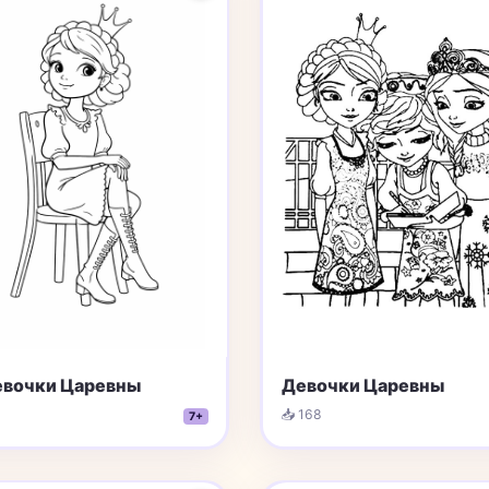
евочки Царевны
Девочки Царевны
📥 168
7+