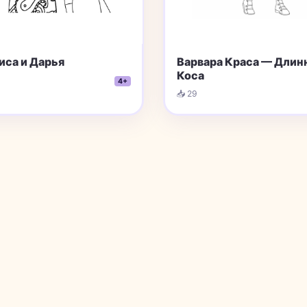
иса и Дарья
Варвара Краса — Длин
Коса
4+
📥 29