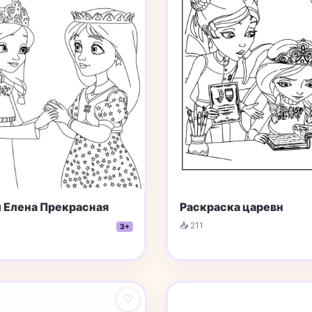
и Елена Прекрасная
Раскраска царевн
📥 211
3+
♡