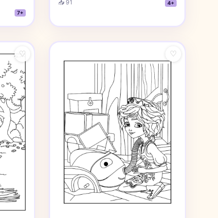
📥 91
4+
7+
♡
♡