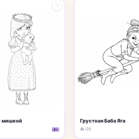
♡
с мишкой
Грустная Баба Яга
📥 120
4+