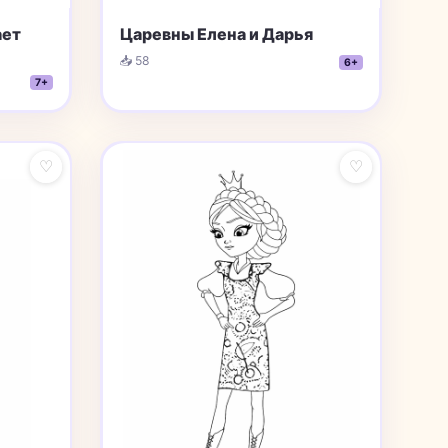
ает
Царевны Елена и Дарья
📥 58
6+
7+
♡
♡