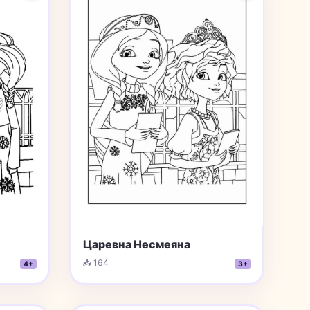
Царевна Несмеяна
📥 164
4+
3+