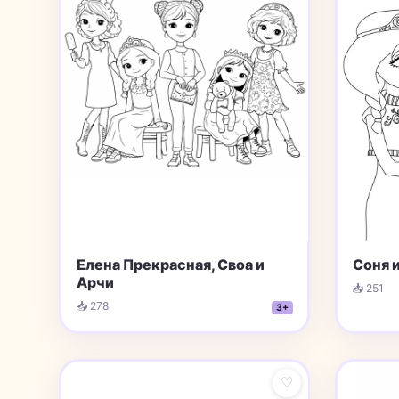
Елена Прекрасная, Своа и
Соня 
Арчи
📥 251
📥 278
3+
♡