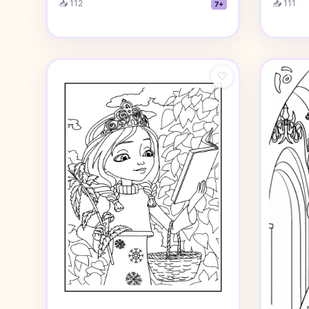
📥 112
📥 111
7+
♡