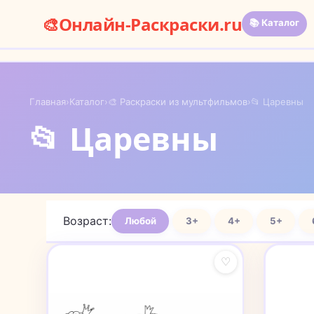
🎨
Онлайн-Раскраски.ru
📚 Каталог
Главная
›
Каталог
›
🎨 Раскраски из мультфильмов
›
📂 Царевны
📂 Царевны
Возраст:
Любой
3+
4+
5+
♡