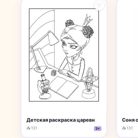
♡
Детская раскраска царевн
Соня 
📥 131
📥 131
3+