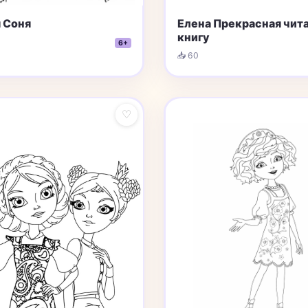
 Соня
Елена Прекрасная чит
книгу
6+
📥 60
♡