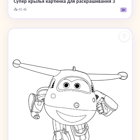
Супер крылья картинка для раскрашивания 3
📥 45.4k
3+
♡