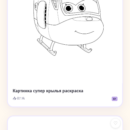
Картинка супер крылья раскраска
📥 87.9k
6+
♡