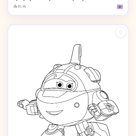
📥 81.4k
3+
♡