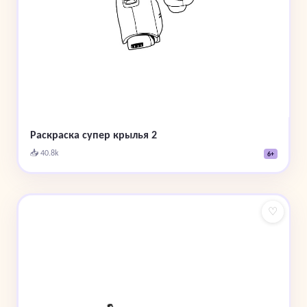
Раскраска супер крылья 2
📥 40.8k
6+
♡