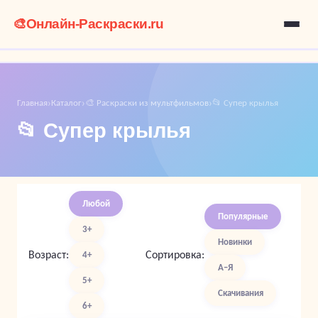
🎨
Онлайн-Раскраски.ru
Главная
Каталог
🎨 Раскраски из мультфильмов
📂 Супер крылья
›
›
›
📂 Супер крылья
Любой
Популярные
3+
Новинки
Возраст:
Сортировка:
4+
А–Я
5+
Скачивания
6+