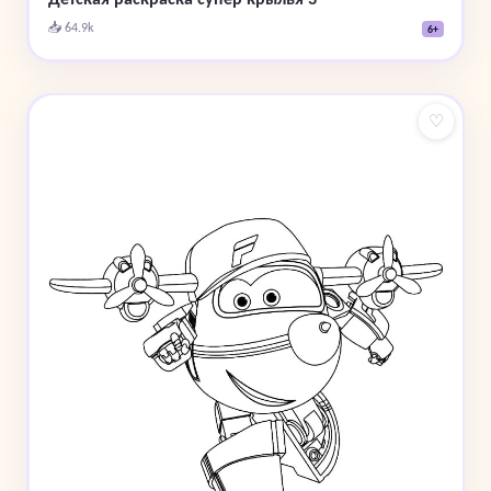
📥 64.9k
6+
♡