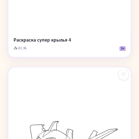
Раскраска супер крылья 4
📥 61.3k
7+
♡