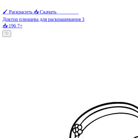
🖌 Раскрасить
📥 Скачать
🖨 Печать
Доктор плюшева для раскрашивания 3
📥 196
7+
♡