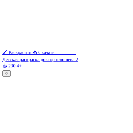
🖌 Раскрасить
📥 Скачать
🖨 Печать
Детская раскраска доктор плюшева 2
📥 230
4+
♡