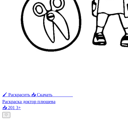
🖌 Раскрасить
📥 Скачать
🖨 Печать
Раскраска доктор плюшева
📥 201
3+
♡