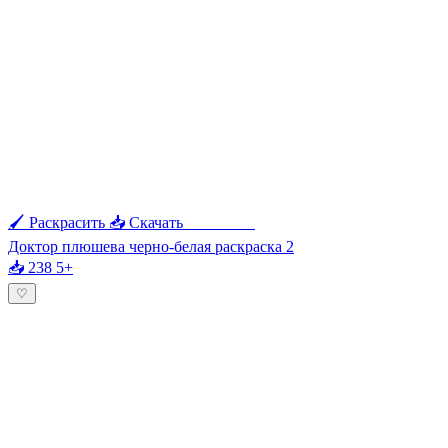
🖌 Раскрасить
📥 Скачать
🖨 Печать
Доктор плюшева черно-белая раскраска 2
📥 238
5+
♡