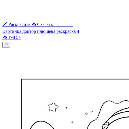
🖌 Раскрасить
📥 Скачать
🖨 Печать
Картинка доктор плюшева раскраска 4
📥 198
5+
♡