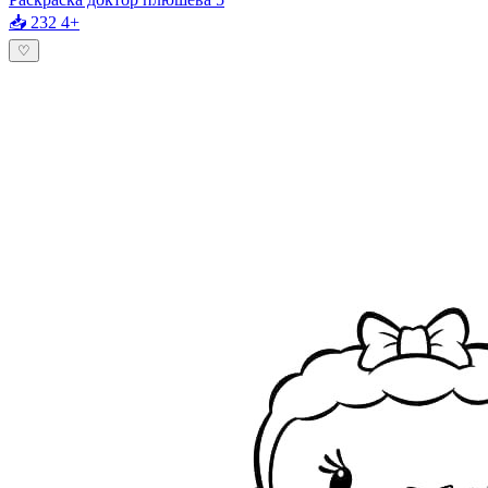
📥 232
4+
♡