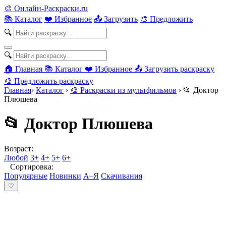
🎨
Онлайн-Раскраски.ru
📚 Каталог
❤️ Избранное
📤 Загрузить
🎨 Предложить
🔍
🔍
🏠 Главная
📚 Каталог
❤️ Избранное
📤 Загрузить раскраску
🎨 Предложить раскраску
Главная
›
Каталог
›
🎨 Раскраски из мультфильмов
›
📂 Доктор
Плюшева
📂 Доктор Плюшева
Возраст:
Любой
3+
4+
5+
6+
Сортировка:
Популярные
Новинки
А–Я
Скачивания
♡