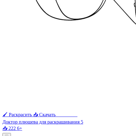
🖌 Раскрасить
📥 Скачать
🖨 Печать
Доктор плюшева для раскрашивания 5
📥 222
6+