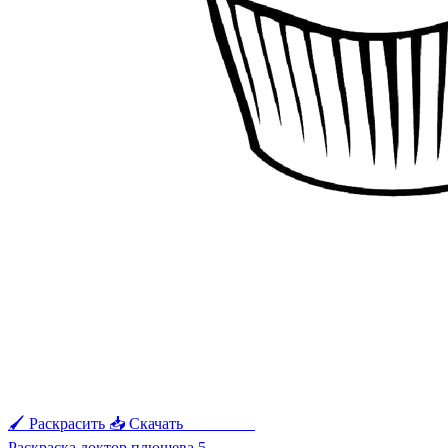
🖌 Раскрасить
📥 Скачать
🖨 Печать
Раскраска доктор плюшева 5