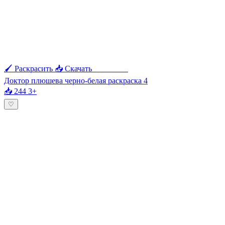
🖌 Раскрасить
📥 Скачать
🖨 Печать
Доктор плюшева черно-белая раскраска 4
📥 244
3+
♡