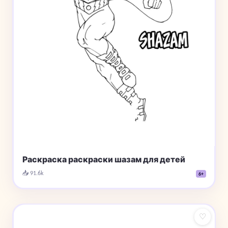
Раскраска раскраски шазам для детей
📥 91.6k
6+
♡