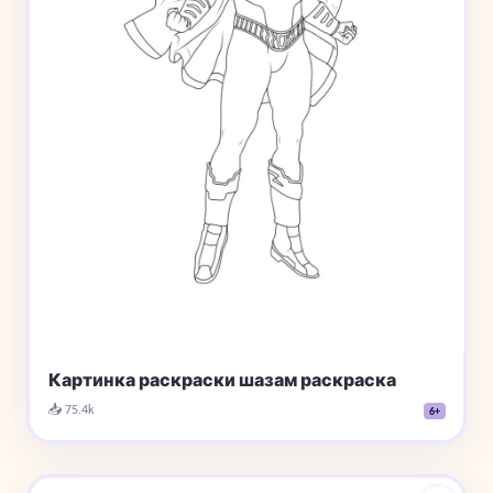
Картинка раскраски шазам раскраска
📥 75.4k
6+