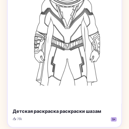
Детская раскраска раскраски шазам
📥 78k
5+