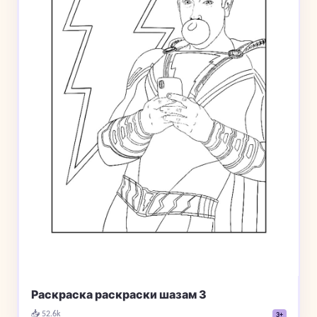
Раскраска раскраски шазам 3
📥 52.6k
3+