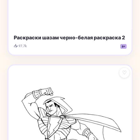
Раскраски шазам черно-белая раскраска 2
📥 97.7k
6+
♡