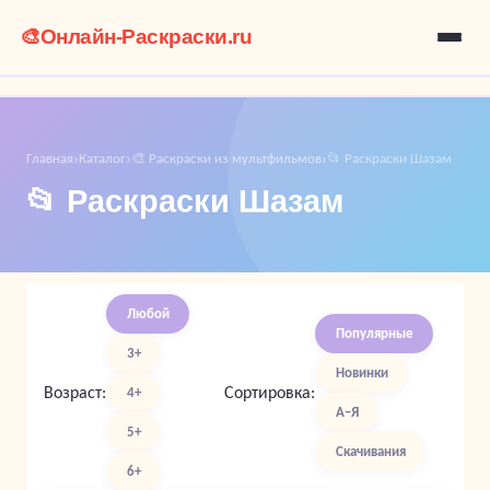
🎨
Онлайн-Раскраски.ru
Главная
Каталог
🎨 Раскраски из мультфильмов
📂 Раскраски Шазам
›
›
›
📂 Раскраски Шазам
Любой
Популярные
3+
Новинки
Возраст:
Сортировка:
4+
А–Я
5+
Скачивания
6+