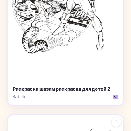
Раскраски шазам раскраска для детей 2
📥 67.3k
5+
♡