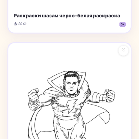
Раскраски шазам черно-белая раскраска
📥 66.6k
3+
♡