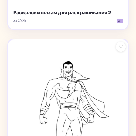
Раскраски шазам для раскрашивания 2
📥 30.8k
6+
♡