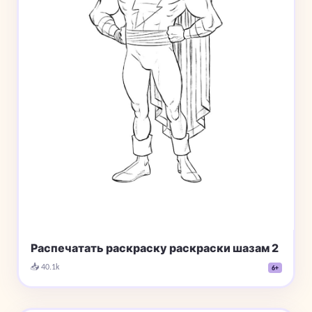
Распечатать раскраску раскраски шазам 2
📥 40.1k
6+