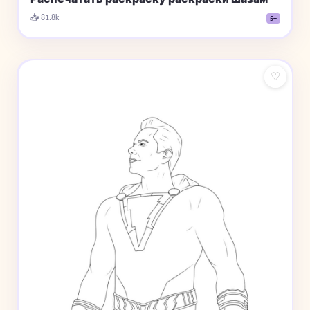
📥 81.8k
5+
♡