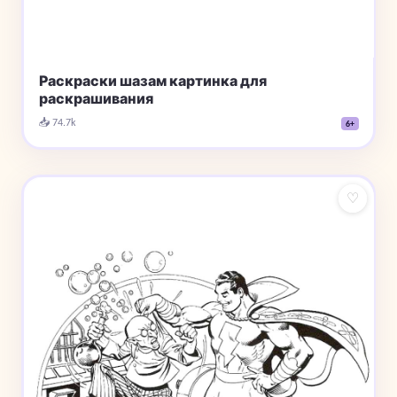
Раскраски шазам картинка для
раскрашивания
📥 74.7k
6+
♡