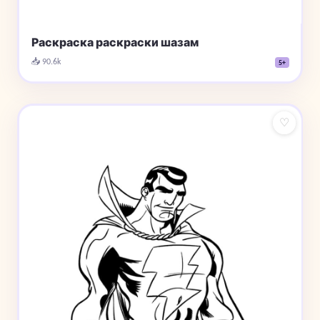
Раскраска раскраски шазам
📥 90.6k
5+
♡