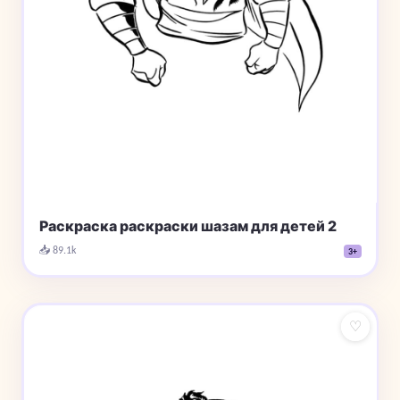
Раскраска раскраски шазам для детей 2
📥 89.1k
3+
♡