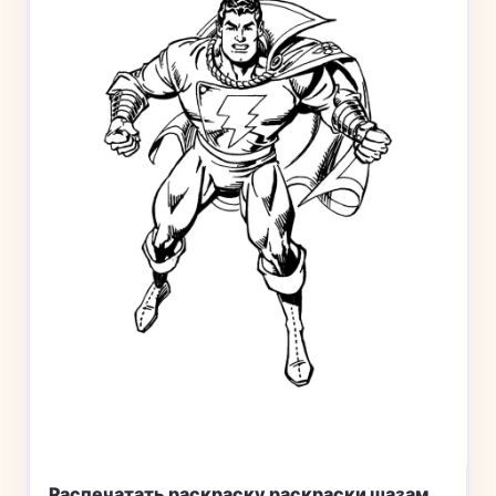
Распечатать раскраску раскраски шазам