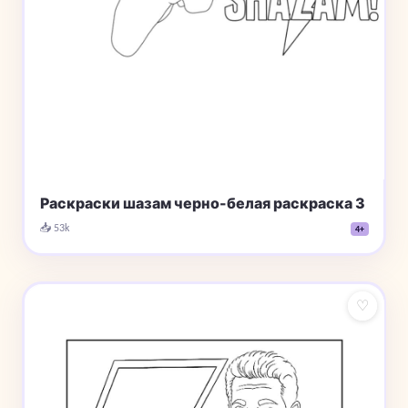
Раскраски шазам черно-белая раскраска 3
📥 53k
4+
♡