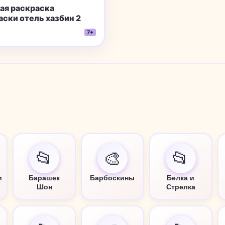
ая раскраска
аски отель хазбин 2
7+
📂
🎨
📂
и
Барашек
Барбоскины
Белка и
Шон
Стрелка