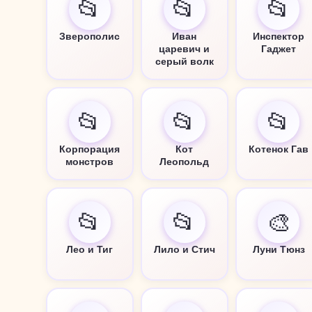
📂
📂
📂
Зверополис
Иван
Инспектор
царевич и
Гаджет
серый волк
📂
📂
📂
Корпорация
Кот
Котенок Гав
монстров
Леопольд
📂
📂
🎨
Лео и Тиг
Лило и Стич
Луни Тюнз