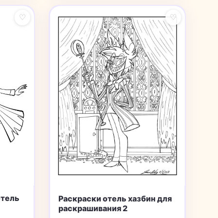
♡
♡
отель
Раскраски отель хазбин для
раскрашивания 2