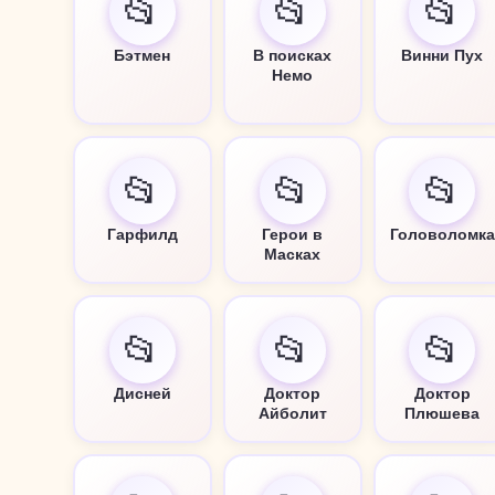
📂
📂
📂
Бэтмен
В поисках
Винни Пух
Немо
📂
📂
📂
Гарфилд
Герои в
Головоломка
Масках
📂
📂
📂
Дисней
Доктор
Доктор
Айболит
Плюшева