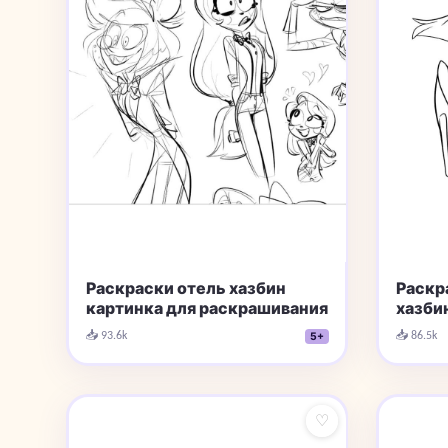
Раскраски отель хазбин
Раскр
картинка для раскрашивания
хазби
📥 93.6k
📥 86.5k
5+
♡