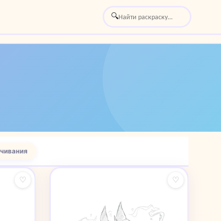
🔍
чивания
♡
♡