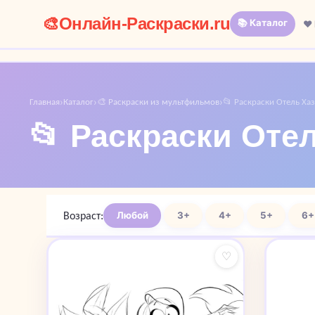
🎨
Онлайн-Раскраски.ru
📚 Каталог
❤️
Главная
Каталог
🎨 Раскраски из мультфильмов
📂 Раскраски Отель Ха
›
›
›
📂 Раскраски Оте
Возраст:
Любой
3+
4+
5+
6+
♡