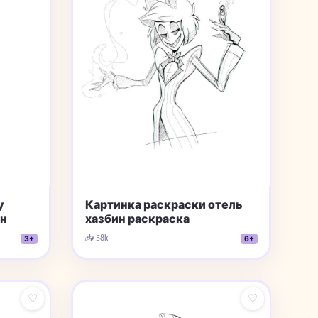
у
Картинка раскраски отель
ин
хазбин раскраска
📥 58k
3+
6+
♡
♡