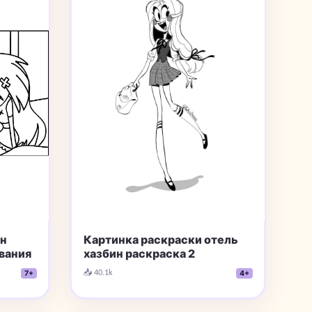
ин
Картинка раскраски отель
вания
хазбин раскраска 2
📥 40.1k
7+
4+