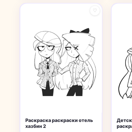
♡
Раскраска раскраски отель
Детск
хазбин 2
раскр