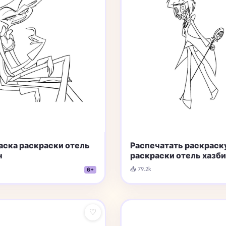
аска раскраски отель
Распечатать раскраск
н
раскраски отель хазб
📥 79.2k
6+
♡