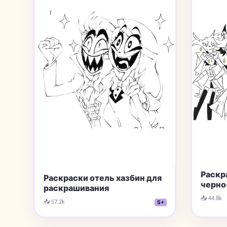
Раскр
Раскраски отель хазбин для
черно
раскрашивания
📥 44.8k
📥 57.2k
5+