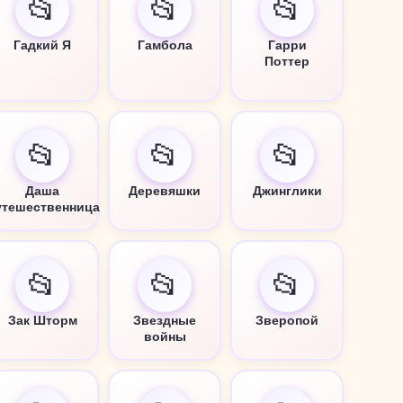
📂
📂
📂
Гадкий Я
Гамбола
Гарри
Поттер
📂
📂
📂
Даша
Деревяшки
Джинглики
утешественница
📂
📂
📂
Зак Шторм
Звездные
Зверопой
войны