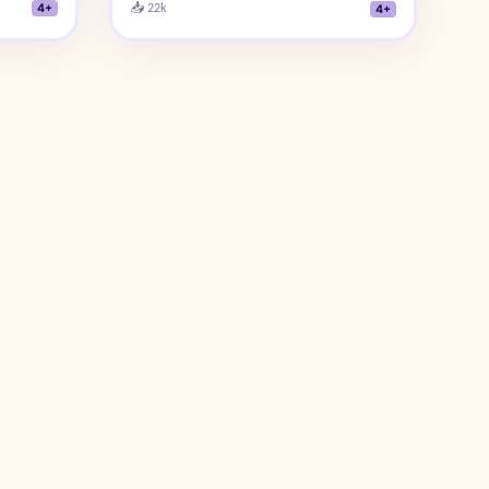
📥 22k
4+
4+