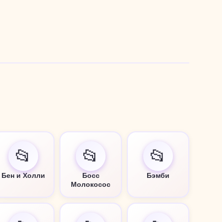
📂
📂
📂
Бен и Холли
Босс
Бэмби
Молокосос