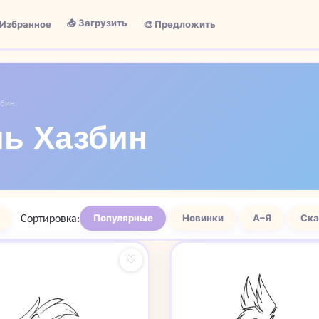
📤 Загрузить
 Избранное
🎨 Предложить
збин
ль Хазбин
Сортировка:
Популярные
Новинки
А–Я
Ска
♡