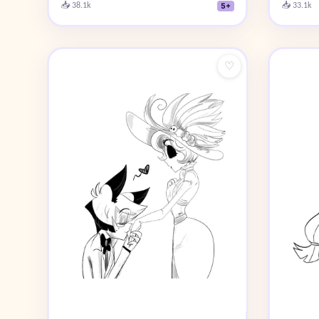
📥 38.1k
📥 33.1k
5+
♡