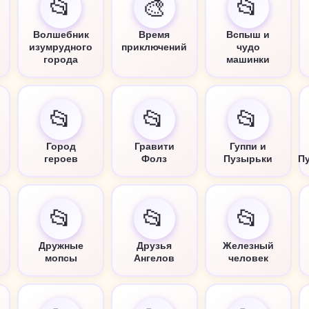
📂
🎨
📂
Волшебник
Время
Вспыш и
изумрудного
приключений
чудо
города
машинки
📂
📂
📂
Город
Гравити
Гуппи и
героев
Фолз
Пузырьки
П
📂
📂
📂
Дружные
Друзья
Железный
мопсы
Ангелов
человек