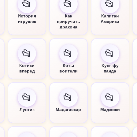
📂
📂
📂
История
Как
Капитан
игрушек
приручить
Америка
дракона
📂
📂
📂
Котики
Коты
Кунг-фу
вперед
воители
панда
📂
📂
📂
Лунтик
Мадагаскар
Маджики