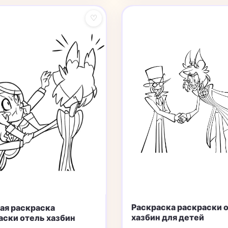
♡
Раскраска раскраски 
ая раскраска
хазбин для детей
аски отель хазбин