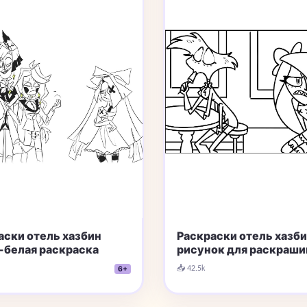
аски отель хазбин
Раскраски отель хазб
-белая раскраска
рисунок для раскраши
📥 42.5k
6+