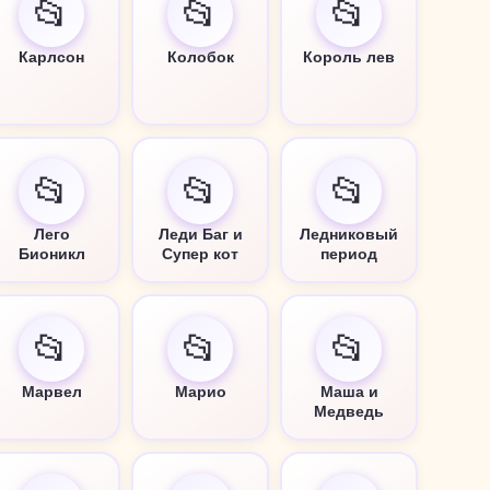
📂
📂
📂
Карлсон
Колобок
Король лев
📂
📂
📂
Лего
Леди Баг и
Ледниковый
Бионикл
Супер кот
период
📂
📂
📂
Марвел
Марио
Маша и
Медведь