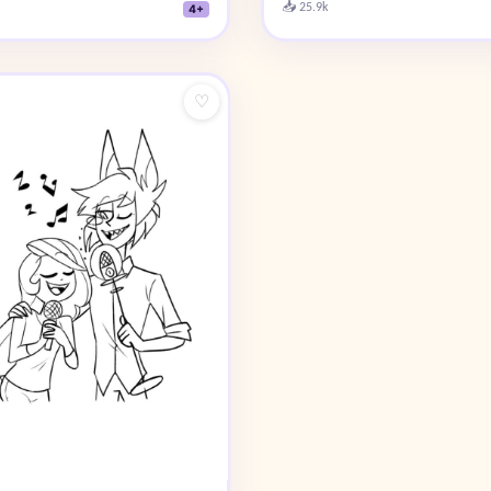
📥 25.9k
4+
♡