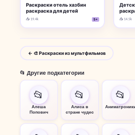
Раскраски отель хазбин
Детск
раскраска для детей
раскр
📥 19.4k
📥 14.5k
5+
← 🎨 Раскраски из мультфильмов
📂 Другие подкатегории
📂
📂
📂
Алеша
Алиса в
Аниматроник
Попович
стране чудес