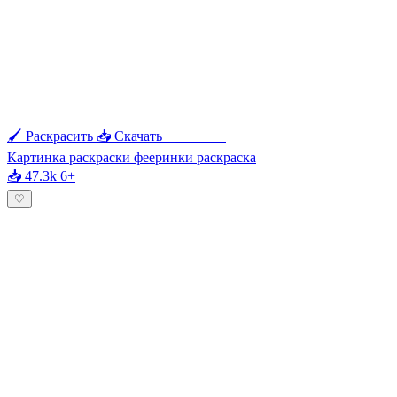
🖌 Раскрасить
📥 Скачать
🖨 Печать
Картинка раскраски фееринки раскраска
📥 47.3k
6+
♡