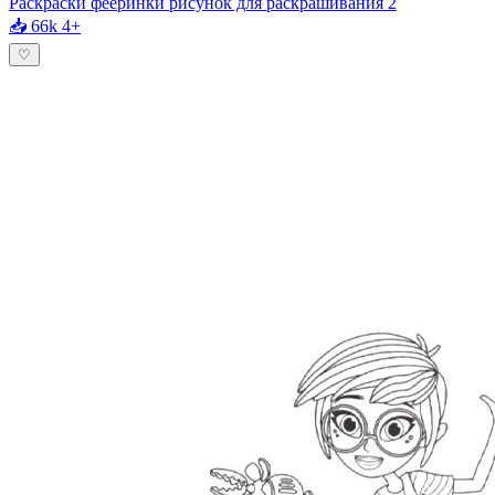
Раскраски фееринки рисунок для раскрашивания 2
📥 66k
4+
♡