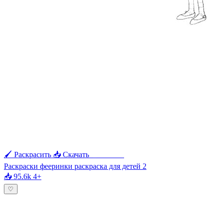
🖌 Раскрасить
📥 Скачать
🖨 Печать
Раскраски фееринки раскраска для детей 2
📥 95.6k
4+
♡