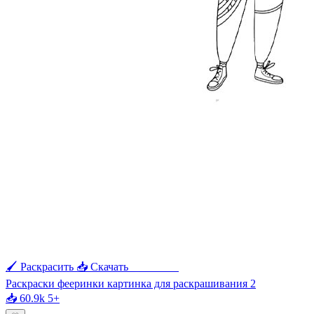
🖌 Раскрасить
📥 Скачать
🖨 Печать
Раскраски фееринки картинка для раскрашивания 2
📥 60.9k
5+