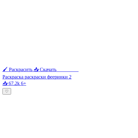
🖌 Раскрасить
📥 Скачать
🖨 Печать
Раскраска раскраски фееринки 2
📥 67.2k
6+
♡