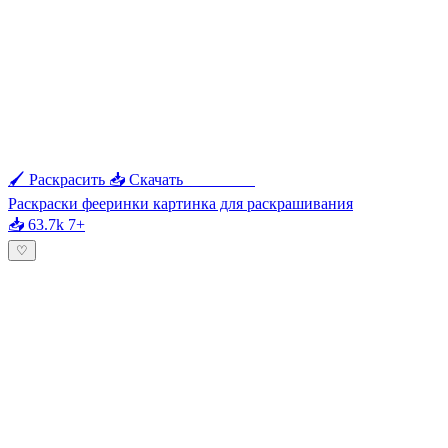
🖌 Раскрасить
📥 Скачать
🖨 Печать
Раскраски фееринки картинка для раскрашивания
📥 63.7k
7+
♡