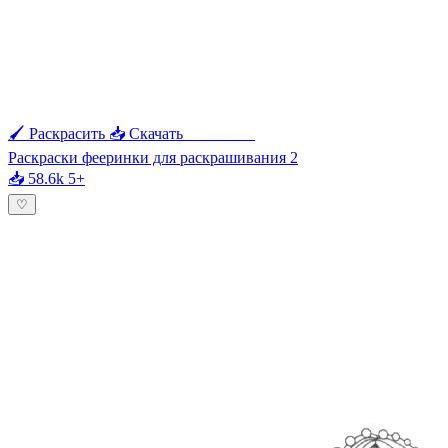
🖌 Раскрасить
📥 Скачать
🖨 Печать
Раскраски фееринки для раскрашивания 2
📥 58.6k
5+
♡