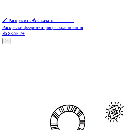
🖌 Раскрасить
📥 Скачать
🖨 Печать
Раскраски фееринки для раскрашивания
📥 83.5k
7+
♡