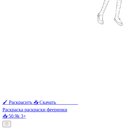
🖌 Раскрасить
📥 Скачать
🖨 Печать
Раскраска раскраски фееринки
📥 50.9k
3+
♡