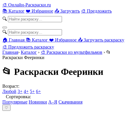
🎨
Онлайн-Раскраски.ru
📚 Каталог
❤️ Избранное
📤 Загрузить
🎨 Предложить
🔍
🔍
🏠 Главная
📚 Каталог
❤️ Избранное
📤 Загрузить раскраску
🎨 Предложить раскраску
Главная
›
Каталог
›
🎨 Раскраски из мультфильмов
›
📂
Раскраски Фееринки
📂 Раскраски Фееринки
Возраст:
Любой
3+
4+
5+
6+
Сортировка:
Популярные
Новинки
А–Я
Скачивания
♡