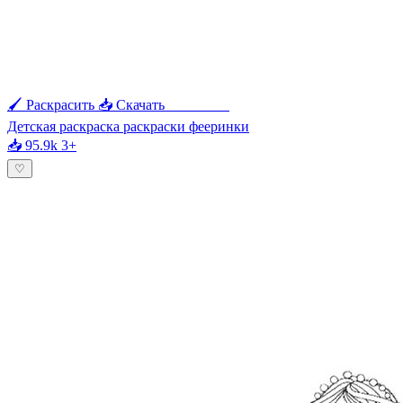
🖌 Раскрасить
📥 Скачать
🖨 Печать
Детская раскраска раскраски фееринки
📥 95.9k
3+
♡