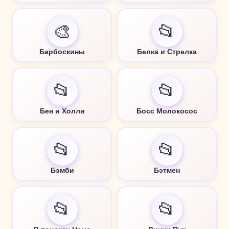
🎨
📂
Барбоскины
Белка и Стрелка
📂
📂
Бен и Холли
Босс Молокосос
📂
📂
Бэмби
Бэтмен
📂
📂