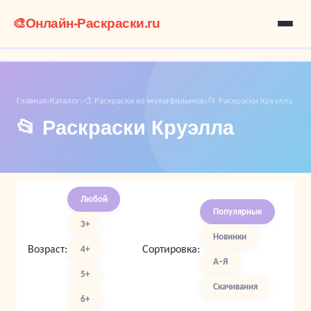
🎨
Онлайн-Раскраски.ru
Главная
Каталог
🎨 Раскраски из мультфильмов
📂 Раскраски Круэлла
›
›
›
📂 Раскраски Круэлла
Любой
Популярные
3+
Новинки
Возраст:
Сортировка:
4+
А–Я
5+
Скачивания
6+