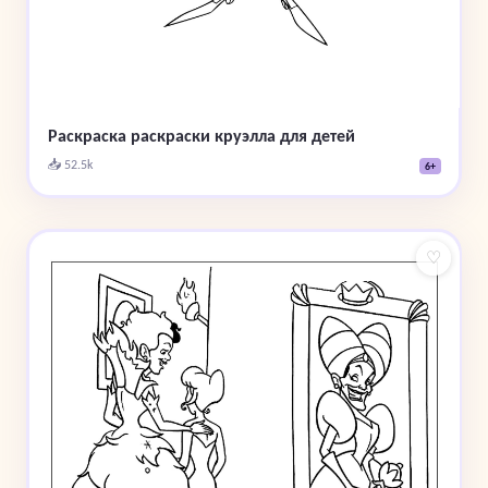
Раскраска раскраски круэлла для детей
📥 52.5k
6+
♡