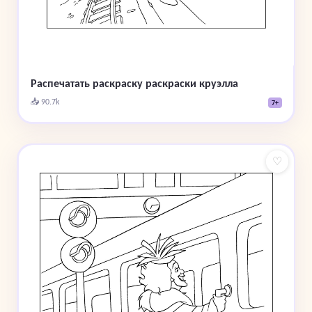
Распечатать раскраску раскраски круэлла
📥 90.7k
7+
♡