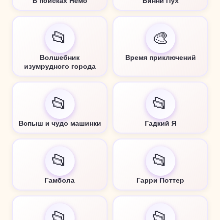
В поисках Немо
Винни Пух
📂
🎨
Волшебник
Время приключений
изумрудного города
📂
📂
Вспыш и чудо машинки
Гадкий Я
📂
📂
Гамбола
Гарри Поттер
📂
📂