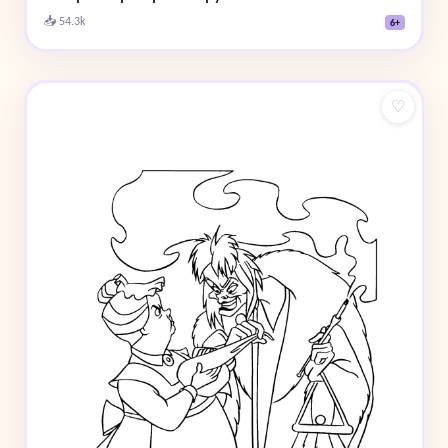
📥 54.3k
6+
♡