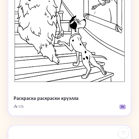
Раскраска раскраски круэлла
📥 52k
7+
♡