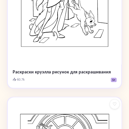
Раскраски круэлла рисунок для раскрашивания
📥 60.7k
5+
♡