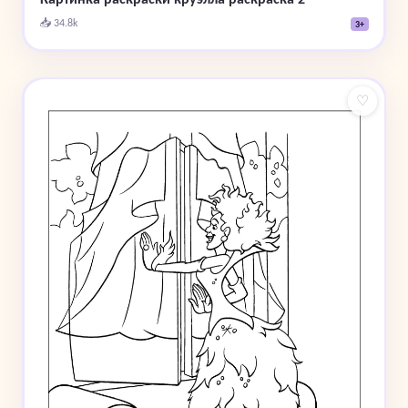
📥 34.8k
3+
♡