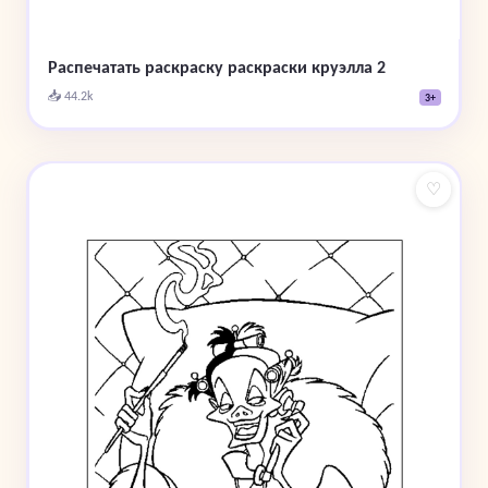
Распечатать раскраску раскраски круэлла 2
📥 44.2k
3+
♡