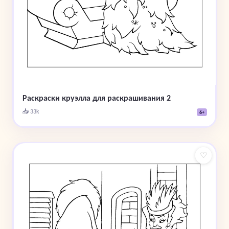
Раскраски круэлла для раскрашивания 2
📥 33k
6+
♡