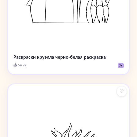
Раскраски круэлла черно-белая раскраска
📥 54.2k
7+
♡