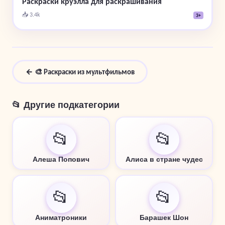
Раскраски круэлла для раскрашивания
📥 3.4k
3+
← 🎨 Раскраски из мультфильмов
📂 Другие подкатегории
📂
📂
Алеша Попович
Алиса в стране чудес
📂
📂
Аниматроники
Барашек Шон