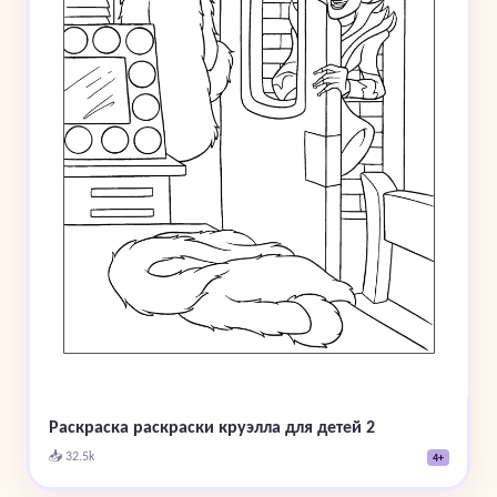
Раскраска раскраски круэлла для детей 2
📥 32.5k
4+