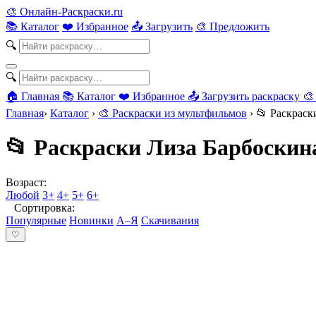
🎨
Онлайн-Раскраски.ru
📚 Каталог
❤️ Избранное
📤 Загрузить
🎨 Предложить
🔍
🔍
🏠 Главная
📚 Каталог
❤️ Избранное
📤 Загрузить раскраску
🎨
Главная
›
Каталог
›
🎨 Раскраски из мультфильмов
›
📂 Раскраск
📂 Раскраски Лиза Барбоскин
Возраст:
Любой
3+
4+
5+
6+
Сортировка:
Популярные
Новинки
А–Я
Скачивания
♡