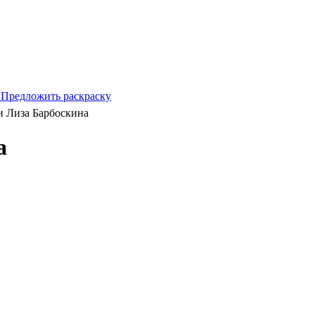
 Предложить раскраску
и Лиза Барбоскина
а