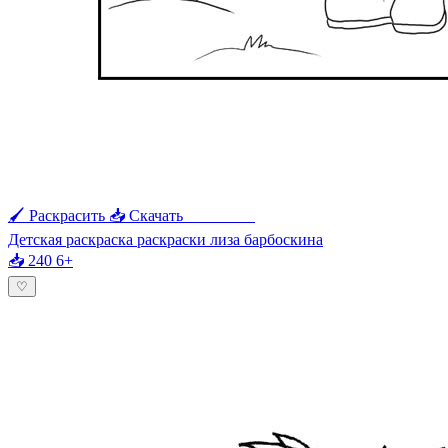
🖌 Раскрасить
📥 Скачать
🖨 Печать
Детская раскраска раскраски лиза барбоскина
📥 240
6+
♡