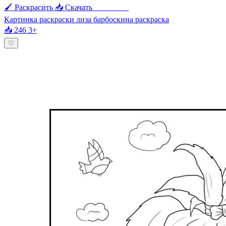
🖌 Раскрасить
📥 Скачать
🖨 Печать
Картинка раскраски лиза барбоскина раскраска
📥 246
3+
♡