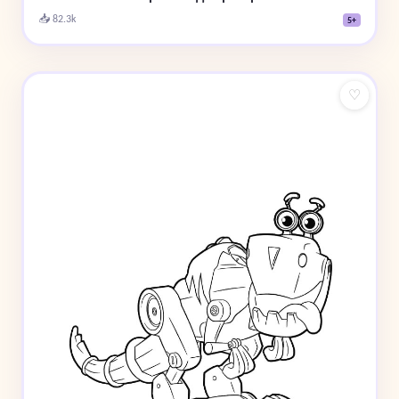
📥 82.3k
5+
♡