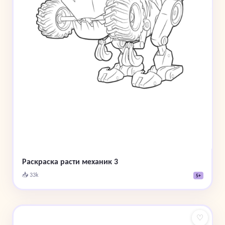
Раскраска расти механик 3
📥 33k
5+
♡