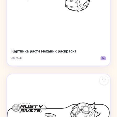
Картинка расти механик раскраска
📥 26.4k
6+
♡