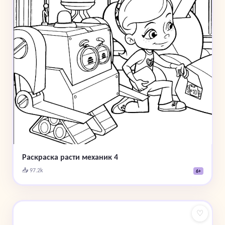
Раскраска расти механик 4
📥 97.2k
6+
♡