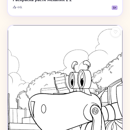
📥 44k
5+
♡