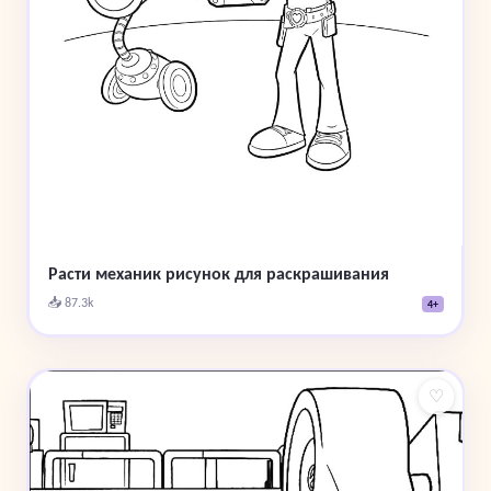
Расти механик рисунок для раскрашивания
📥 87.3k
4+
♡