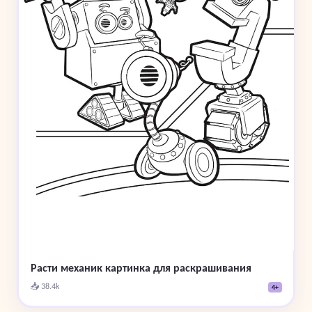
Расти механик картинка для раскрашивания
📥 38.4k
4+