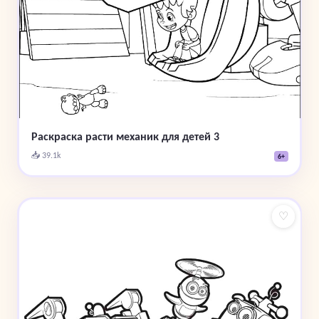
Раскраска расти механик для детей 3
📥 39.1k
6+
♡