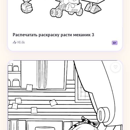
Распечатать раскраску расти механик 3
📥 98.6k
6+
♡