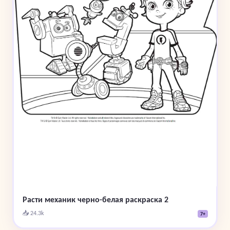
Расти механик черно-белая раскраска 2
📥 24.3k
7+