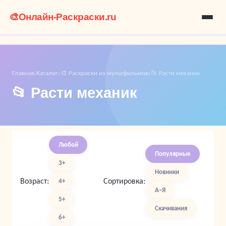
🎨
Онлайн-Раскраски.ru
Главная
Каталог
🎨 Раскраски из мультфильмов
📂 Расти механик
›
›
›
📂 Расти механик
Любой
Популярные
3+
Новинки
Возраст:
Сортировка:
4+
А–Я
5+
Скачивания
6+