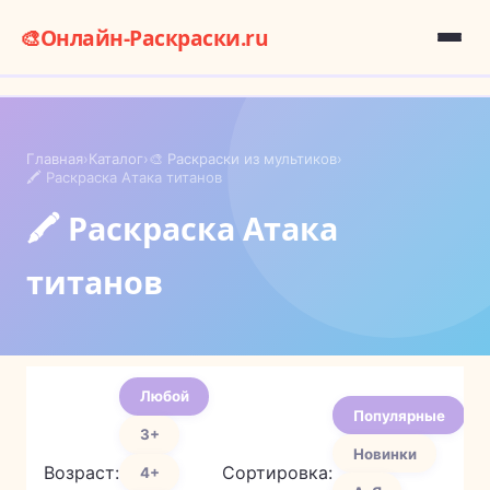
🎨
Онлайн-Раскраски.ru
Главная
›
Каталог
›
🎨 Раскраски из мультиков
›
🖍️ Раскраска Атака титанов
🖍️ Раскраска Атака
титанов
Любой
Популярные
3+
Новинки
Возраст:
Сортировка:
4+