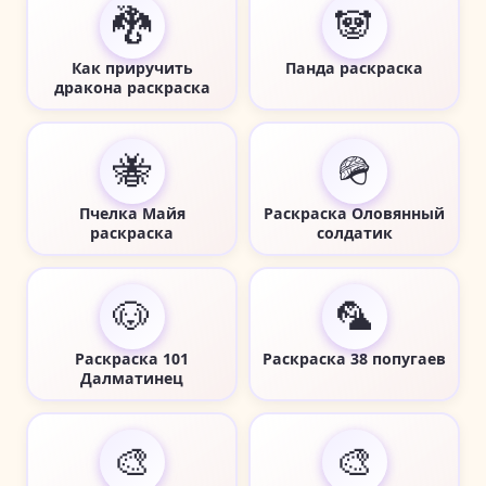
🐉
🐼
Как приручить
Панда раскраска
дракона раскраска
🐝
🪖
Пчелка Майя
Раскраска Оловянный
раскраска
солдатик
🐶
🦜
Раскраска 101
Раскраска 38 попугаев
Далматинец
🎨
🎨