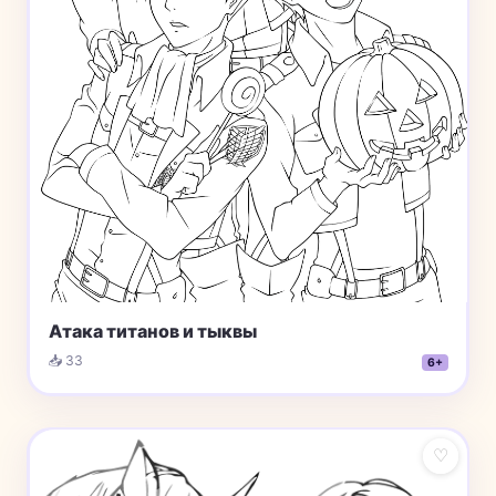
Атака титанов и тыквы
📥 33
6+
♡