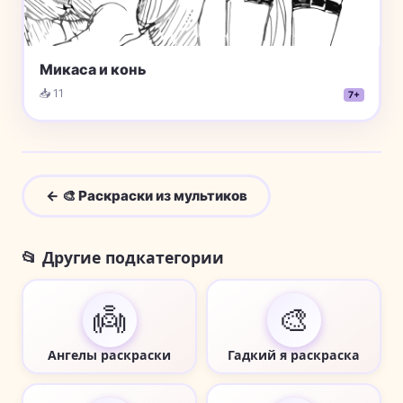
Микаса и конь
📥 11
7+
← 🎨 Раскраски из мультиков
📂 Другие подкатегории
👼
🎨
Ангелы раскраски
Гадкий я раскраска