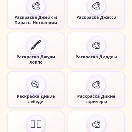
🎨
🎨
Раскраска Джейк и
Раскраска Джесси
Пираты Нетландии
🖍️
🎨
Раскраска Джуди
Раскраска Диддлы
Хоппс
📂
🎨
Раскраска Дикие
Раскраска Дикие
лебеди
скричеры
🧚‍♀️
🎨