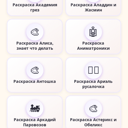
Раскраска Академия
Раскраска Аладдин и
грез
Жасмин
🎨
🤖
Раскраска Алиса,
Раскраска
знает что делать
Аниматроники
🎨
🧜‍♀️
Раскраска Антошка
Раскраска Ариэль
русалочка
🚂
🎨
Раскраска Аркадий
Раскраска Астерикс и
Паровозов
Обеликс