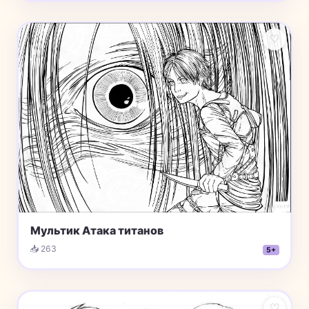
♡
Мультик Атака титанов
📥 263
5+
♡