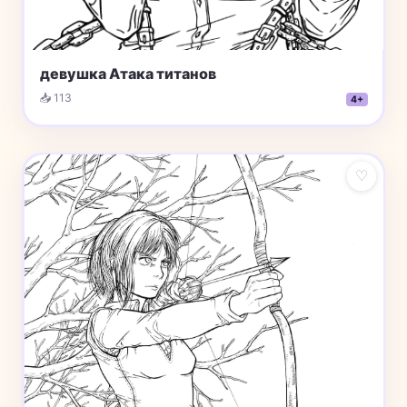
девушка Атака титанов
📥 113
4+
♡