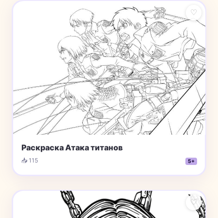
♡
Раскраска Атака титанов
📥 115
5+
♡