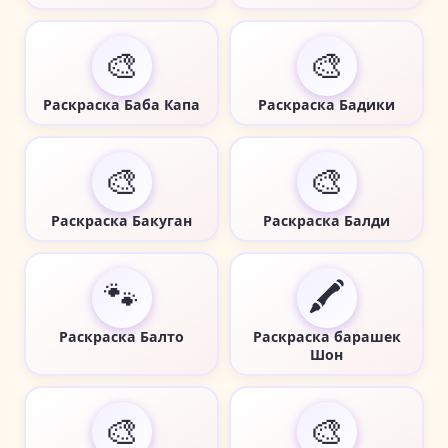
🎨
🎨
Раскраска Баба Капа
Раскраска Бадики
🎨
🎨
Раскраска Бакуган
Раскраска Балди
🐾
🖍️
Раскраска Балто
Раскраска барашек
Шон
🎨
🎨