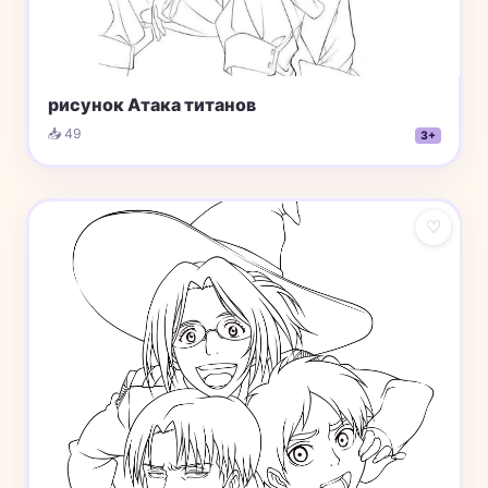
рисунок Атака титанов
📥 49
3+
♡