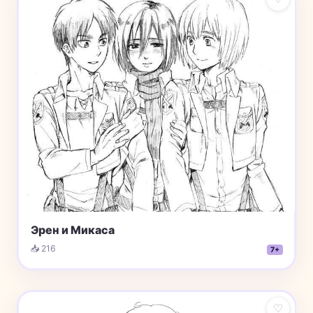
Эрен и Микаса
📥 216
7+
♡