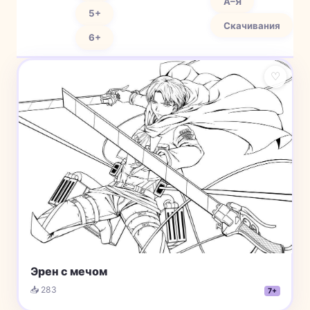
А–Я
5+
Скачивания
6+
♡
Эрен с мечом
📥 283
7+