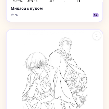
Микаса с луком
📥 75
6+
♡