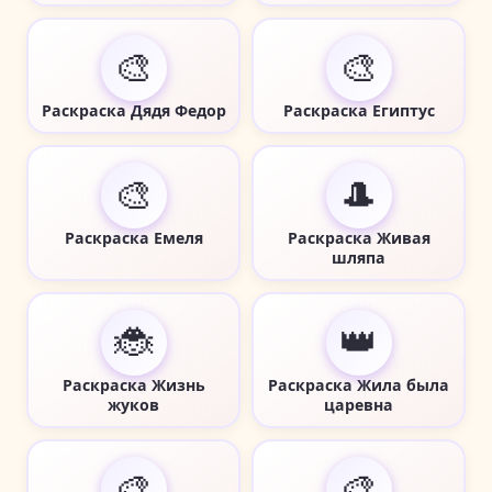
🎨
🎨
Раскраска Дядя Федор
Раскраска Египтус
🎨
🎩
Раскраска Емеля
Раскраска Живая
шляпа
🐞
👑
Раскраска Жизнь
Раскраска Жила была
жуков
царевна
🎨
🎨