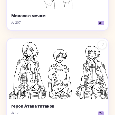
Микаса с мечом
📥 207
3+
♡
герои Атака титанов
📥 179
7+