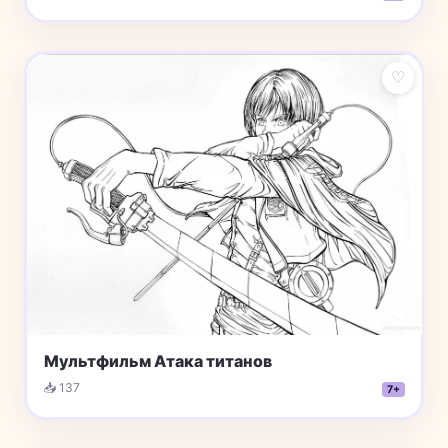
♡
Мультфильм Атака титанов
📥 137
7+