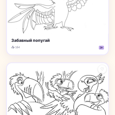
Забавный попугай
📥 164
3+
♡