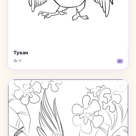
Тукан
📥 39
5+
♡