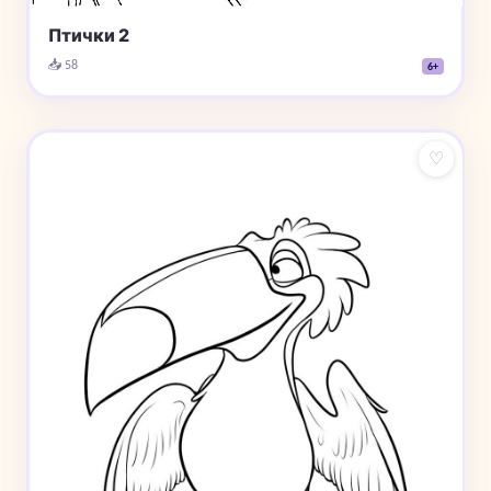
Птички 2
📥 58
6+
♡