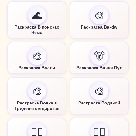
🌊
🎨
Раскраска В поисках
Раскраска Вакфу
Немо
🎨
🐻
Раскраска Валли
Раскраска Винни Пух
🎨
🎨
Раскраска Вовка в
Раскраска Водяной
Тридевятом царстве
🧙‍♂️
🧙‍♂️