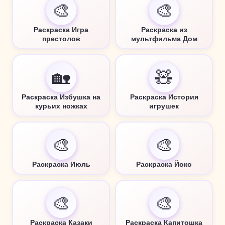
🎨
🎨
Раскраска Игра
Раскраска из
престолов
мультфильма Дом
🏡
🧸
Раскраска Избушка на
Раскраска История
курьих ножках
игрушек
🎨
🎨
Раскраска Июль
Раскраска Йоко
🎨
🎨
Раскраска Казаки
Раскраска Капитошка