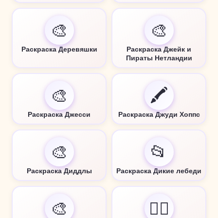
🎨
🎨
Раскраска Деревяшки
Раскраска Джейк и
Пираты Нетландии
🎨
🖍️
Раскраска Джесси
Раскраска Джуди Хоппс
🎨
📂
Раскраска Диддлы
Раскраска Дикие лебеди
🎨
🧚‍♀️