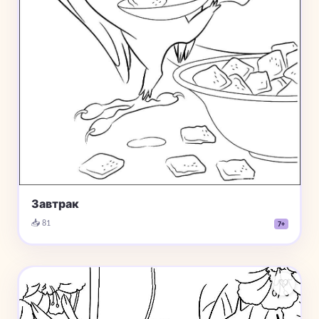
Завтрак
📥 81
7+
♡