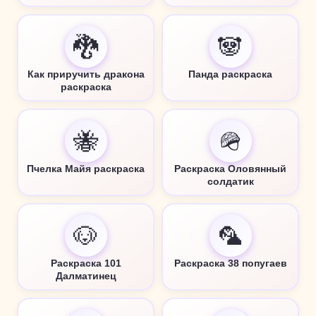
🐉
🐼
Как приручить дракона
Панда раскраска
раскраска
🐝
🪖
Пчелка Майя раскраска
Раскраска Оловянный
солдатик
🐶
🦜
Раскраска 101
Раскраска 38 попугаев
Далматинец