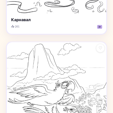
Карнавал
📥 261
3+
♡