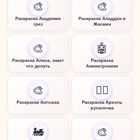
🎨
🎨
Раскраска Академия
Раскраска Аладдин и
грез
Жасмин
🎨
🤖
Раскраска Алиса, знает
Раскраска
что делать
Аниматроники
🎨
🧜‍♀️
Раскраска Антошка
Раскраска Ариэль
русалочка
🚂
🎨