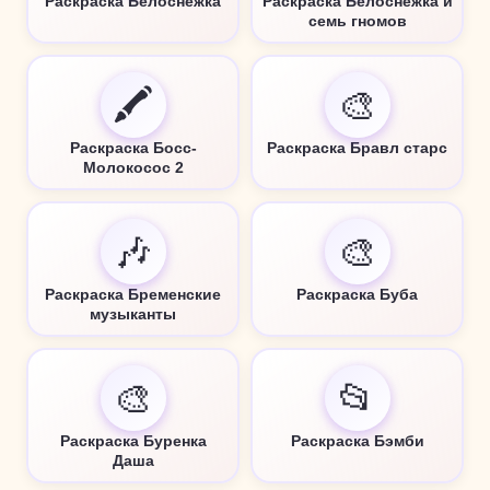
Раскраска Белоснежка
Раскраска Белоснежка и
семь гномов
🖍️
🎨
Раскраска Босс-
Раскраска Бравл старс
Молокосос 2
🎶
🎨
Раскраска Бременские
Раскраска Буба
музыканты
🎨
📂
Раскраска Буренка
Раскраска Бэмби
Даша