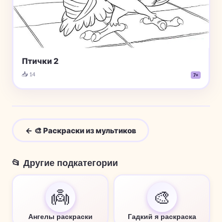
Птички 2
📥 14
7+
← 🎨 Раскраски из мультиков
📂 Другие подкатегории
👼
🎨
Ангелы раскраски
Гадкий я раскраска