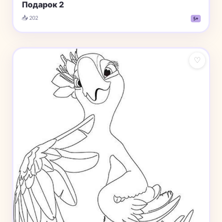
Подарок 2
📥 202
5+
♡