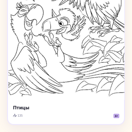
Птицы
📥 135
6+