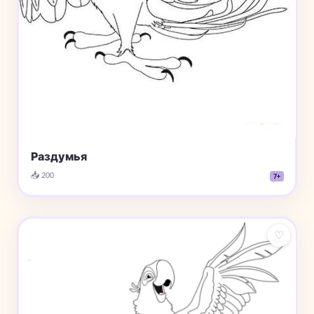
Раздумья
📥 200
7+
♡