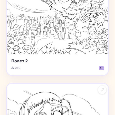
Полет 2
📥 231
3+
♡