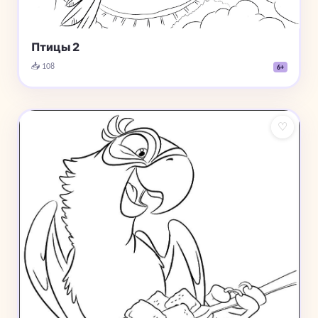
Птицы 2
📥 108
6+
♡