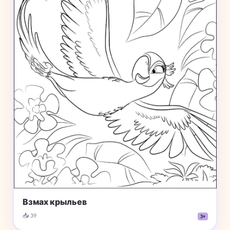
Взмах крыльев
📥 39
3+