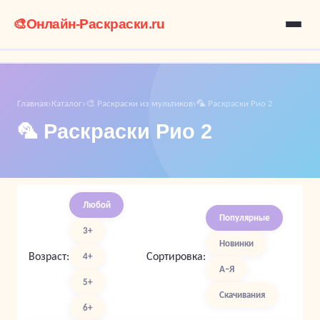
🎨
Онлайн-Раскраски.ru
Главная
Каталог
🎨 Раскраски из мультиков
🦜 Раскраски Рио 2
›
›
›
🦜 Раскраски Рио 2
Любой
Популярные
3+
Новинки
Возраст:
Сортировка:
4+
А–Я
5+
Скачивания
6+