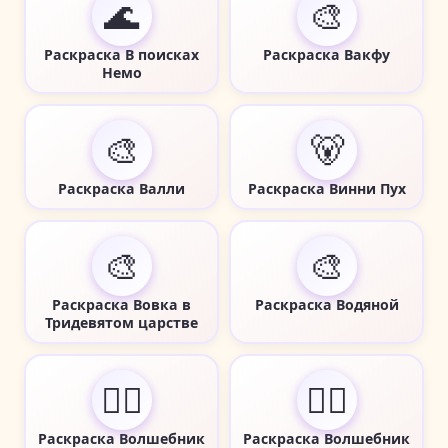
🌊
🎨
Раскраска В поисках
Раскраска Вакфу
Немо
🎨
🐻
Раскраска Валли
Раскраска Винни Пух
🎨
🎨
Раскраска Вовка в
Раскраска Водяной
Тридевятом царстве
🧙‍♂️
🧙‍♂️
Раскраска Волшебник
Раскраска Волшебник