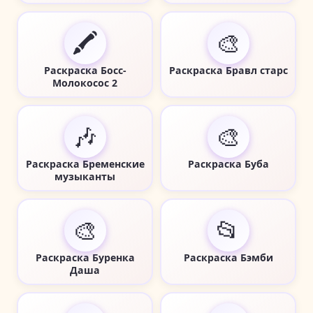
🖍️
🎨
Раскраска Босс-
Раскраска Бравл старс
Молокосос 2
🎶
🎨
Раскраска Бременские
Раскраска Буба
музыканты
🎨
📂
Раскраска Буренка
Раскраска Бэмби
Даша