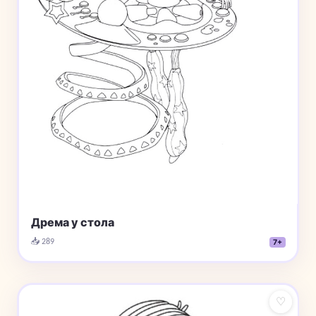
Дрема у стола
📥 289
7+
♡