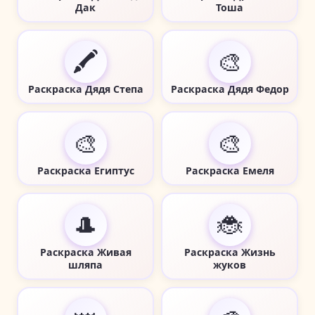
Дак
Тоша
🖍️
🎨
Раскраска Дядя Степа
Раскраска Дядя Федор
🎨
🎨
Раскраска Египтус
Раскраска Емеля
🎩
🐞
Раскраска Живая
Раскраска Жизнь
шляпа
жуков