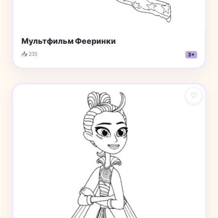
Мультфильм Фееринки
📥 235
3+
♡