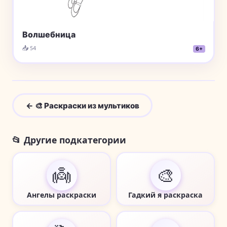
Волшебница
📥 54
6+
← 🎨 Раскраски из мультиков
📂 Другие подкатегории
👼
🎨
Ангелы раскраски
Гадкий я раскраска