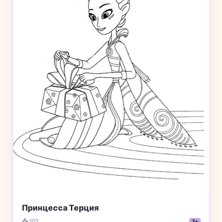
Принцесса Терция
📥 103
7+