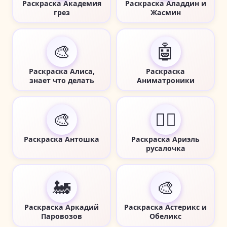
Раскраска Академия
Раскраска Аладдин и
грез
Жасмин
🎨
🤖
Раскраска Алиса,
Раскраска
знает что делать
Аниматроники
🎨
🧜‍♀️
Раскраска Антошка
Раскраска Ариэль
русалочка
🚂
🎨
Раскраска Аркадий
Раскраска Астерикс и
Паровозов
Обеликс