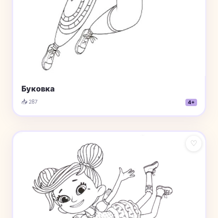
Буковка
📥 287
4+
♡