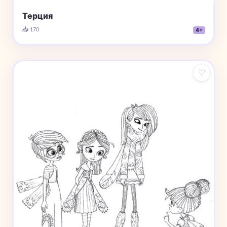
Терция
📥 170
4+
♡