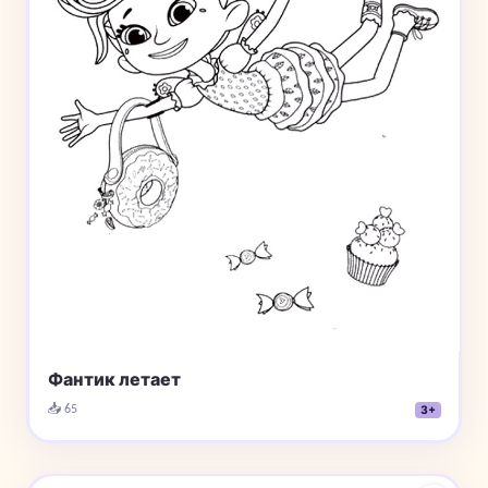
Фантик летает
📥 65
3+