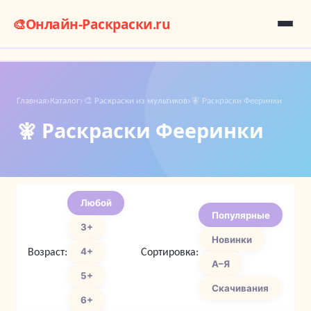
🎨
Онлайн-Раскраски.ru
Главная
Каталог
🎨 Раскраски из мультиков
🧚 Раскраски Фееринки
›
›
›
🧚 Раскраски Фееринки
Любой
Популярные
3+
Новинки
Возраст:
Сортировка:
4+
А–Я
5+
Скачивания
6+