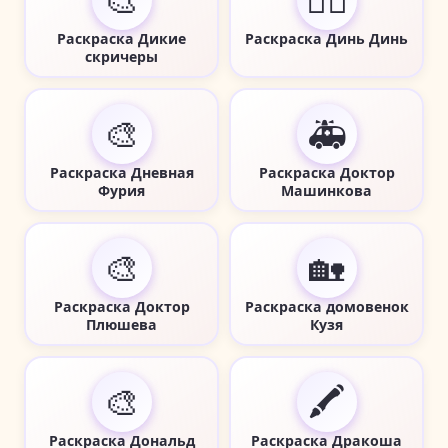
🎨
🧚‍♀️
Раскраска Дикие
Раскраска Динь Динь
скричеры
🎨
🚑
Раскраска Дневная
Раскраска Доктор
Фурия
Машинкова
🎨
🏡
Раскраска Доктор
Раскраска домовенок
Плюшева
Кузя
🎨
🖍️
Раскраска Дональд
Раскраска Дракоша