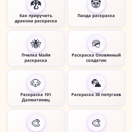
🐉
🐼
Как приручить
Панда раскраска
дракона раскраска
🐝
🪖
Пчелка Майя
Раскраска Оловянный
раскраска
солдатик
🐶
🦜
Раскраска 101
Раскраска 38 попугаев
Далматинец
🎨
🎨