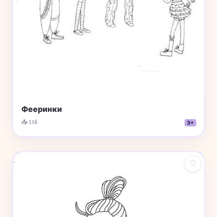
Фееринки
📥 116
3+
♡