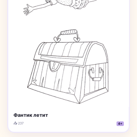
Фантик летит
📥 237
4+