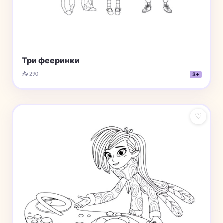
Три фееринки
📥 290
3+
♡