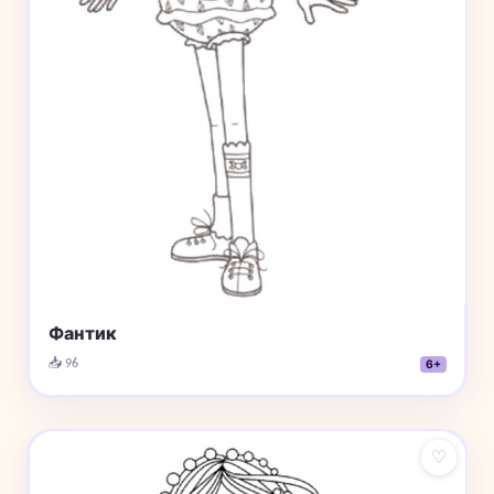
Фантик
📥 96
6+
♡