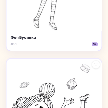
Фея Бусинка
📥 78
3+
♡