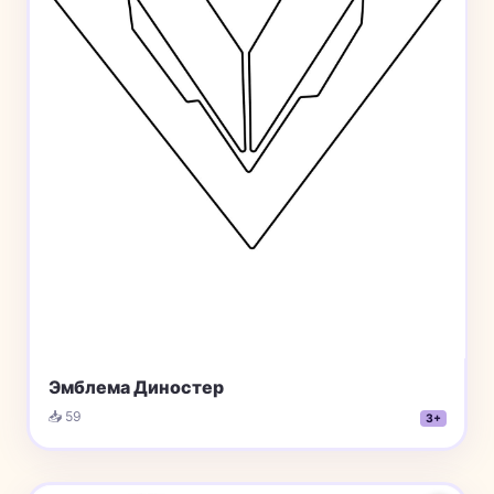
Эмблема Диностер
📥 59
3+