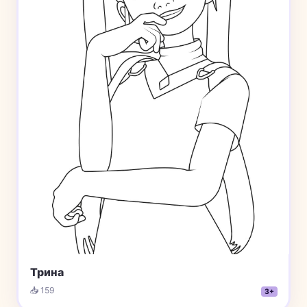
Трина
📥 159
3+