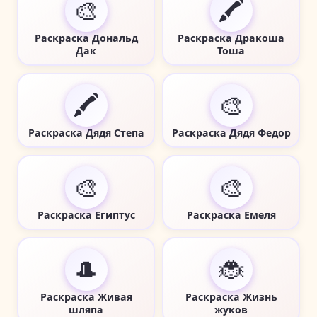
🎨
🖍️
Раскраска Дональд
Раскраска Дракоша
Дак
Тоша
🖍️
🎨
Раскраска Дядя Степа
Раскраска Дядя Федор
🎨
🎨
Раскраска Египтус
Раскраска Емеля
🎩
🐞
Раскраска Живая
Раскраска Жизнь
шляпа
жуков