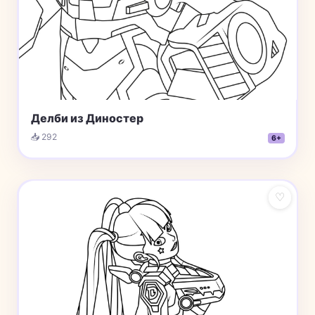
Делби из Диностер
📥 292
6+
♡