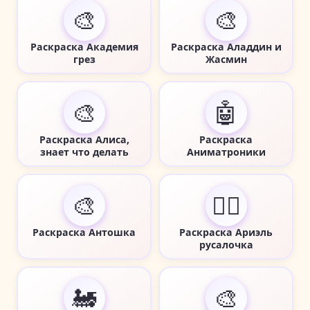
🎨
🎨
Раскраска Академия
Раскраска Аладдин и
грез
Жасмин
🎨
🤖
Раскраска Алиса,
Раскраска
знает что делать
Аниматроники
🎨
🧜‍♀️
Раскраска Антошка
Раскраска Ариэль
русалочка
🚂
🎨