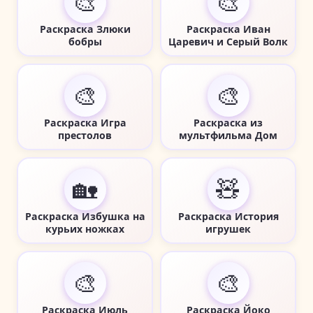
🎨
🎨
Раскраска Злюки
Раскраска Иван
бобры
Царевич и Серый Волк
🎨
🎨
Раскраска Игра
Раскраска из
престолов
мультфильма Дом
🏡
🧸
Раскраска Избушка на
Раскраска История
курьих ножках
игрушек
🎨
🎨
Раскраска Июль
Раскраска Йоко