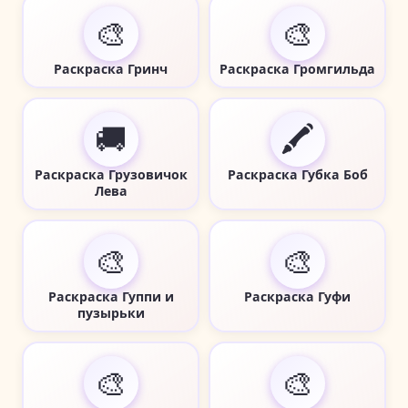
🎨
🎨
Раскраска Гринч
Раскраска Громгильда
🚚
🖍️
Раскраска Грузовичок
Раскраска Губка Боб
Лева
🎨
🎨
Раскраска Гуппи и
Раскраска Гуфи
пузырьки
🎨
🎨