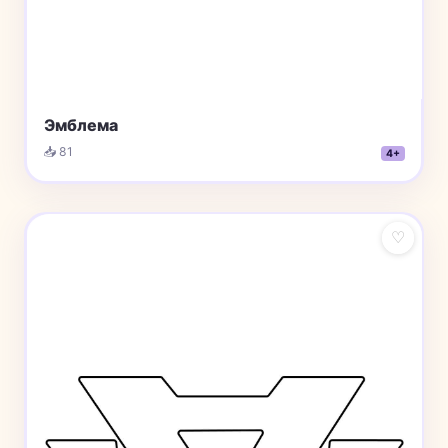
Эмблема
📥 81
4+
♡