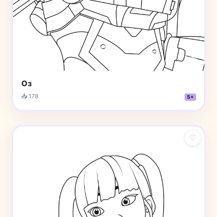
Оз
📥 178
5+
♡