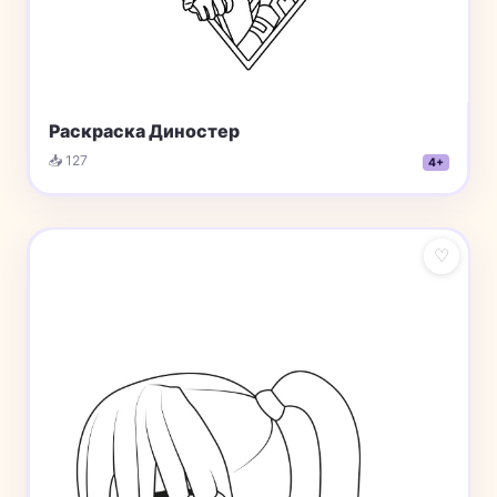
Раскраска Диностер
📥 127
4+
♡