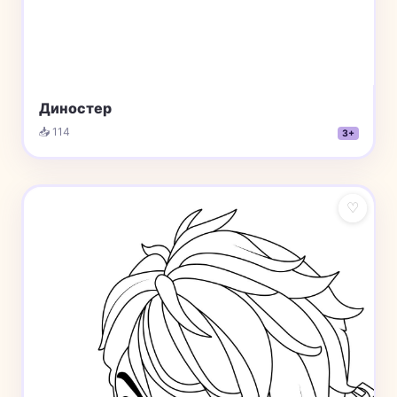
Диностер
📥 114
3+
♡