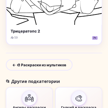
Трицератопс 2
📥 59
7+
← 🎨 Раскраски из мультиков
📂 Другие подкатегории
👼
🎨
Ангелы раскраски
Гадкий я раскраска