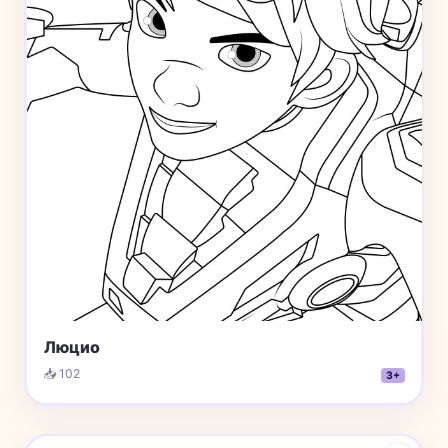
Люцио
📥 102
3+