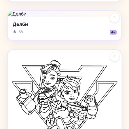
♡
Делби
📥 158
4+
♡