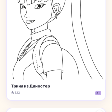
Трина из Диностер
📥 123
6+