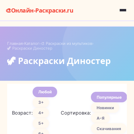
🎨
Онлайн-Раскраски.ru
Главная
›
Каталог
›
🎨 Раскраски из мультиков
›
🦖 Раскраски Диностер
🦖 Раскраски Диностер
Любой
Популярные
3+
Новинки
Возраст:
Сортировка:
4+
А–Я
5+
Скачивания
6+