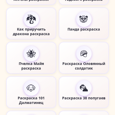
🐉
🐼
Как приручить
Панда раскраска
дракона раскраска
🐝
🪖
Пчелка Майя
Раскраска Оловянный
раскраска
солдатик
🐶
🦜
Раскраска 101
Раскраска 38 попугаев
Далматинец