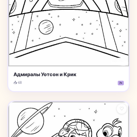
Адмиралы Уотсон и Крик
📥 68
7+
♡