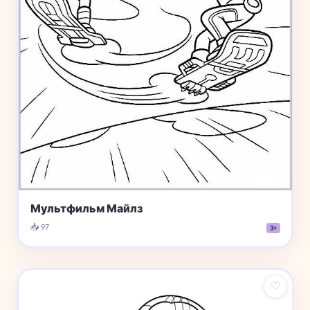
Мультфильм Майлз
📥 97
3+
♡