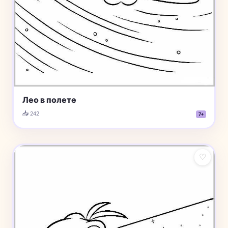
Лео в полете
📥 242
7+
♡