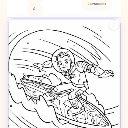
Скачивания
6+
♡