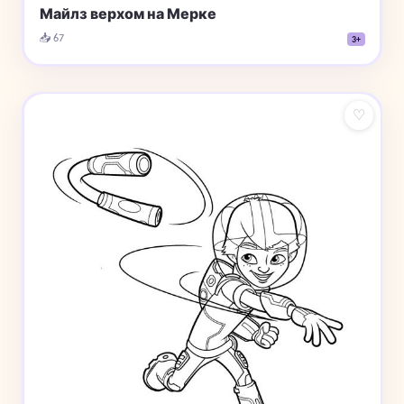
Майлз верхом на Мерке
📥 67
3+
♡