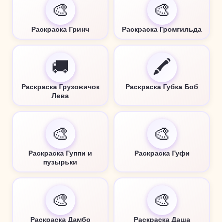
🎨
🎨
Раскраска Гринч
Раскраска Громгильда
🚚
🖍️
Раскраска Грузовичок
Раскраска Губка Боб
Лева
🎨
🎨
Раскраска Гуппи и
Раскраска Гуфи
пузырьки
🎨
🎨
Раскраска Дамбо
Раскраска Даша