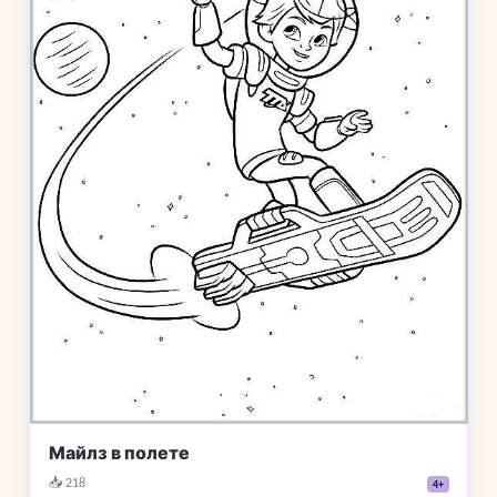
Майлз в полете
📥 218
4+