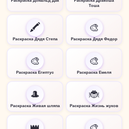
Раскраска Дональд Дак
Раскраска Дракоша
Тоша
🖍️
🎨
Раскраска Дядя Степа
Раскраска Дядя Федор
🎨
🎨
Раскраска Египтус
Раскраска Емеля
🎩
🐞
Раскраска Живая шляпа
Раскраска Жизнь жуков
👑
🎨