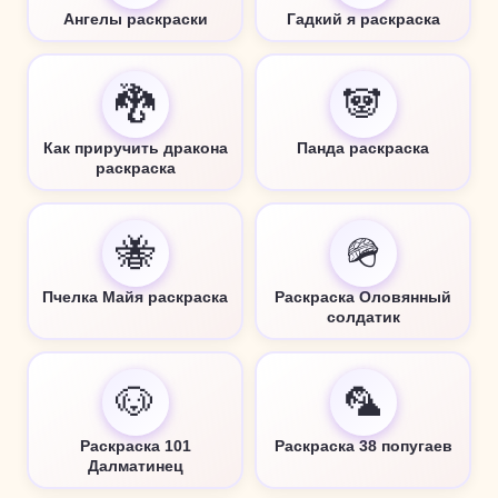
Ангелы раскраски
Гадкий я раскраска
🐉
🐼
Как приручить дракона
Панда раскраска
раскраска
🐝
🪖
Пчелка Майя раскраска
Раскраска Оловянный
солдатик
🐶
🦜
Раскраска 101
Раскраска 38 попугаев
Далматинец