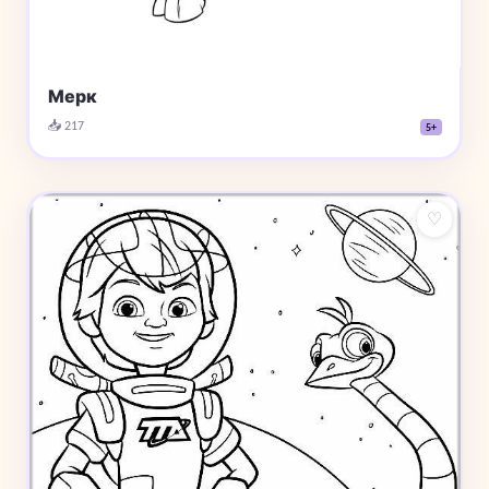
Мерк
📥 217
5+
♡