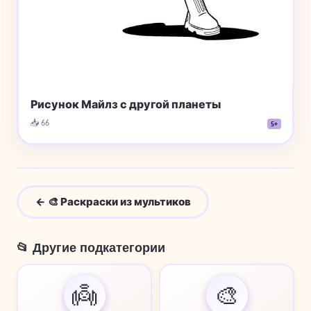
Рисунок Майлз с другой планеты
📥 66
5+
← 🎨 Раскраски из мультиков
📂 Другие подкатегории
👼
🎨