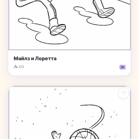
Майлз и Лоретта
📥 233
3+
♡