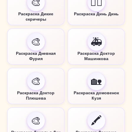
🎨
🧚‍♀️
Раскраска Дикие
Раскраска Динь Динь
скричеры
🎨
🚑
Раскраска Дневная
Раскраска Доктор
Фурия
Машинкова
🎨
🏡
Раскраска Доктор
Раскраска домовенок
Плюшева
Кузя
🎨
🖍️