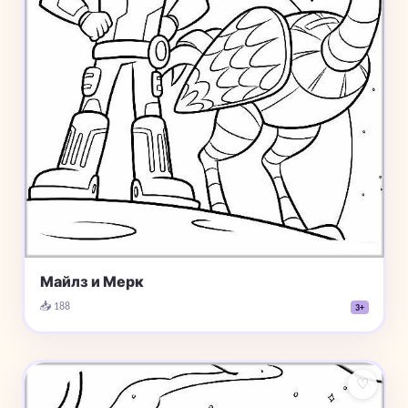
Майлз и Мерк
📥 188
3+
♡