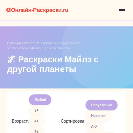
🎨
Онлайн-Раскраски.ru
Главная
Каталог
🎨 Раскраски из мультиков
›
›
›
🌌 Раскраски Майлз с другой планеты
🌌 Раскраски Майлз с
другой планеты
Любой
Популярные
3+
Новинки
Возраст:
Сортировка:
4+
А–Я
5+