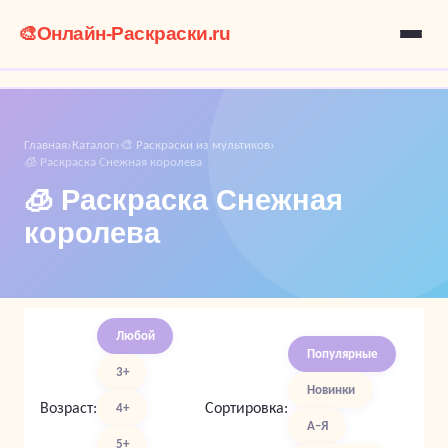
🎨
Онлайн-Раскраски.ru
Главная
Каталог
🎨 Раскраски из мультиков
›
›
›
🧊 Раскраска Снежная королева
🧊 Раскраска Снежная
королева
Любой
Популярные
3+
Новинки
Возраст:
Сортировка:
4+
А–Я
5+