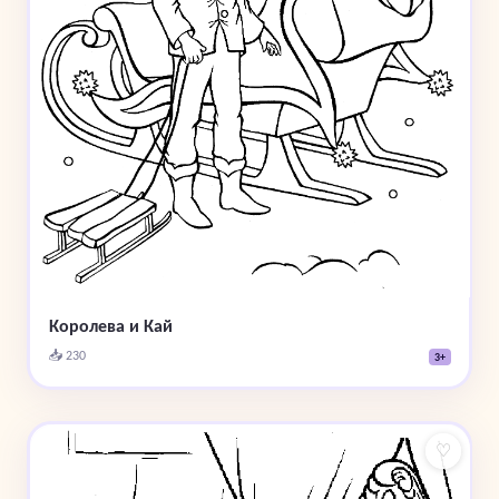
Королева и Кай
📥 230
3+
♡