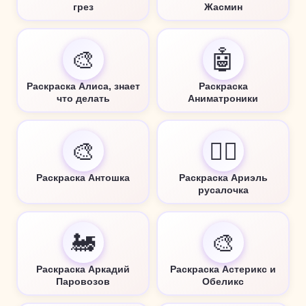
грез
Жасмин
🎨
🤖
Раскраска Алиса, знает
Раскраска
что делать
Аниматроники
🎨
🧜‍♀️
Раскраска Антошка
Раскраска Ариэль
русалочка
🚂
🎨
Раскраска Аркадий
Раскраска Астерикс и
Паровозов
Обеликс