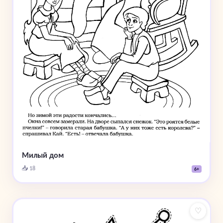
Милый дом
📥 18
6+
♡