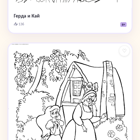
Герда и Кай
📥 136
6+
♡