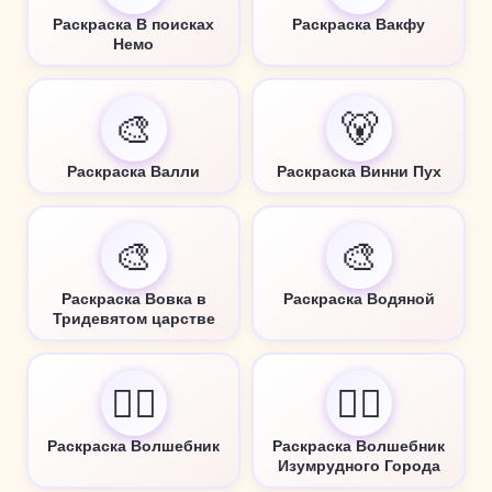
Раскраска В поисках
Раскраска Вакфу
Немо
🎨
🐻
Раскраска Валли
Раскраска Винни Пух
🎨
🎨
Раскраска Вовка в
Раскраска Водяной
Тридевятом царстве
🧙‍♂️
🧙‍♂️
Раскраска Волшебник
Раскраска Волшебник
Изумрудного Города