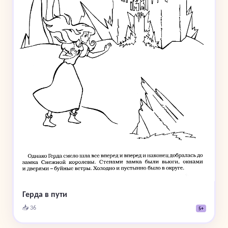
Герда в пути
📥 36
5+