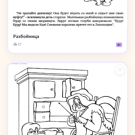
Разбойница
📥 27
6+
♡