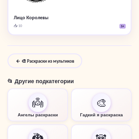
Лицо Королевы
📥 10
5+
← 🎨 Раскраски из мультиков
📂 Другие подкатегории
👼
🎨
Ангелы раскраски
Гадкий я раскраска
🐉
🐼