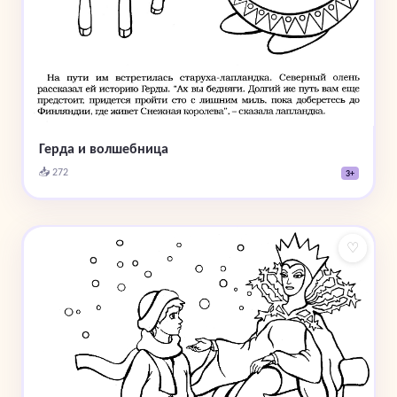
Герда и волшебница
📥 272
3+
♡