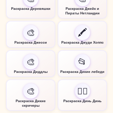
Раскраска Деревяшки
Раскраска Джейк и
Пираты Нетландии
🎨
🖍️
Раскраска Джесси
Раскраска Джуди Хоппс
🎨
📂
Раскраска Диддлы
Раскраска Дикие лебеди
🎨
🧚‍♀️
Раскраска Дикие
Раскраска Динь Динь
скричеры