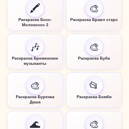
🖍️
🎨
Раскраска Босс-
Раскраска Бравл старс
Молокосос 2
🎶
🎨
Раскраска Бременские
Раскраска Буба
музыканты
🎨
📂
Раскраска Буренка
Раскраска Бэмби
Даша
🌊
🎨