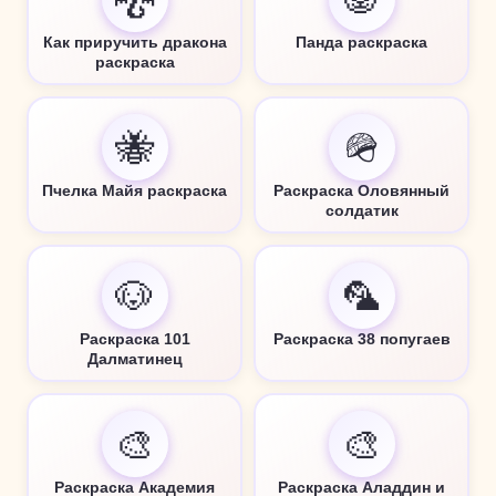
Как приручить дракона
Панда раскраска
раскраска
🐝
🪖
Пчелка Майя раскраска
Раскраска Оловянный
солдатик
🐶
🦜
Раскраска 101
Раскраска 38 попугаев
Далматинец
🎨
🎨
Раскраска Академия
Раскраска Аладдин и