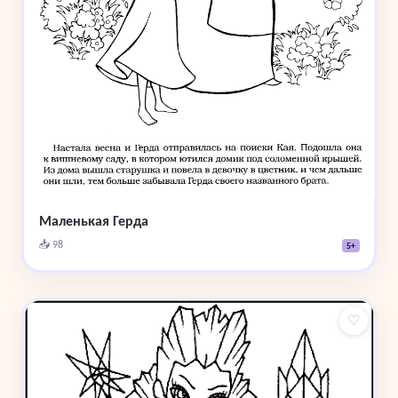
Маленькая Герда
📥 98
5+
♡