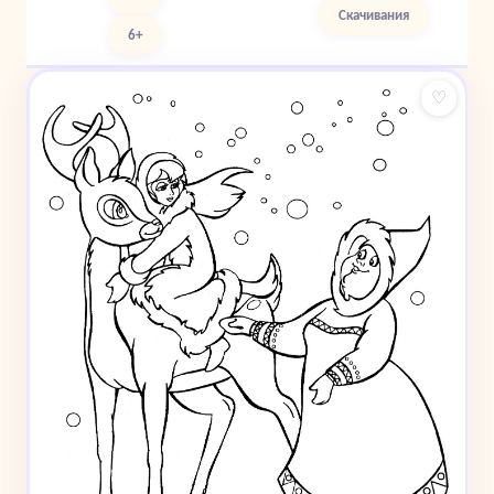
Скачивания
6+
♡