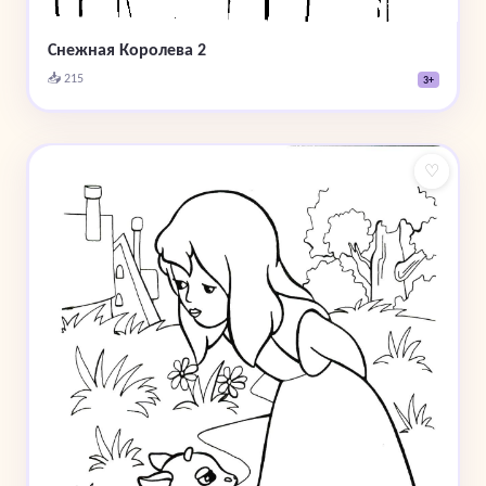
Снежная Королева 2
📥 215
3+
♡