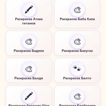
🖍️
🎨
Раскраска Атака
Раскраска Баба Капа
титанов
🎨
🎨
Раскраска Бадики
Раскраска Бакуган
🎨
🐾
Раскраска Балди
Раскраска Балто
🖍️
🎨
Раскраска барашек Шон
Раскраска Барбарики