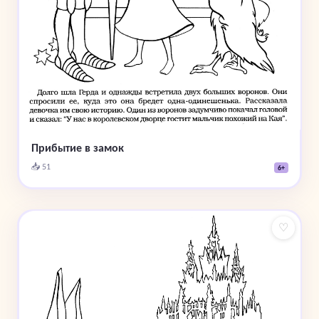
Прибытие в замок
📥 51
6+
♡