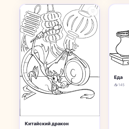
♡
Еда
📥 145
Китайский дракон