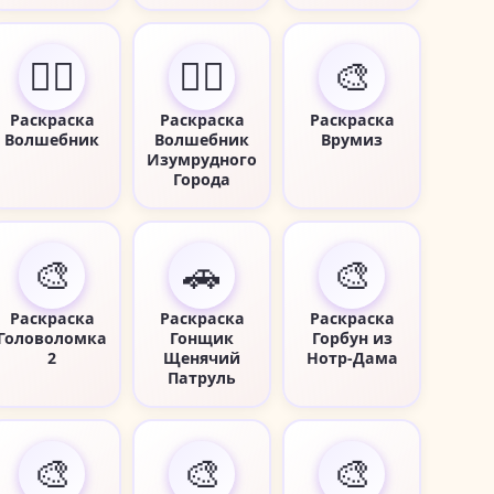
🧙‍♂️
🧙‍♂️
🎨
Раскраска
Раскраска
Раскраска
Волшебник
Волшебник
Врумиз
Изумрудного
Города
🎨
🚗
🎨
Раскраска
Раскраска
Раскраска
Головоломка
Гонщик
Горбун из
2
Щенячий
Нотр-Дама
Патруль
🎨
🎨
🎨