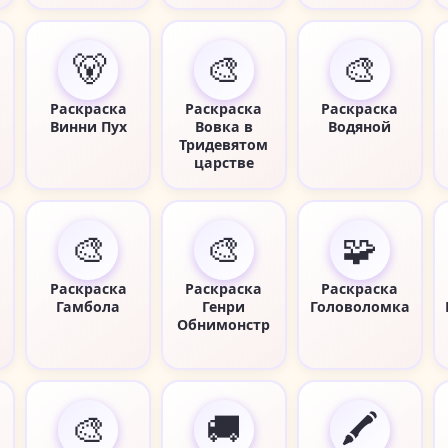
🐻
🎨
🎨
Раскраска
Раскраска
Раскраска
Винни Пух
Вовка в
Водяной
Тридевятом
царстве
🎨
🎨
🧩
Раскраска
Раскраска
Раскраска
Гамбола
Генри
Головоломка
Обнимонстр
🎨
🚚
🖍️