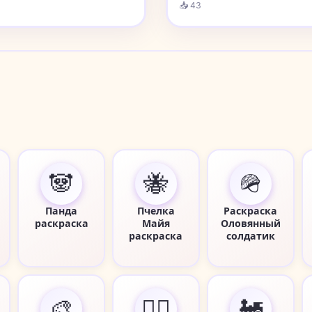
📥 43
🐼
🐝
🪖
Панда
Пчелка
Раскраска
раскраска
Майя
Оловянный
раскраска
солдатик
🎨
🧜‍♀️
🚂