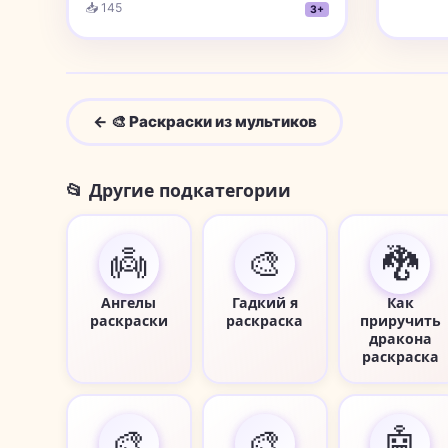
📥 145
3+
← 🎨 Раскраски из мультиков
📂 Другие подкатегории
👼
🎨
🐉
Ангелы
Гадкий я
Как
раскраски
раскраска
приручить
дракона
раскраска
🎨
🎨
🤖