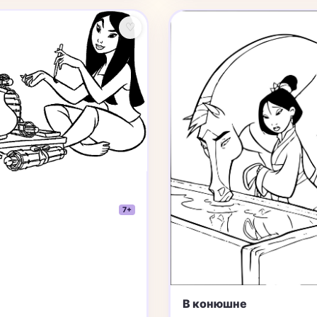
♡
7+
В конюшне