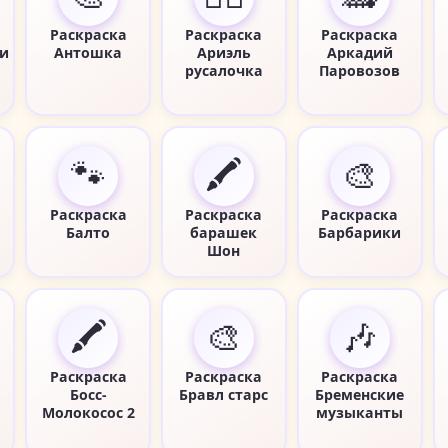
Раскраска
Раскраска
Раскраска
и
Антошка
Ариэль
Аркадий
русалочка
Паровозов
🐾
🖍️
🎨
Раскраска
Раскраска
Раскраска
Балто
барашек
Барбарики
Шон
🖍️
🎨
🎶
Раскраска
Раскраска
Раскраска
Босс-
Бравл старс
Бременские
Молокосос 2
музыканты