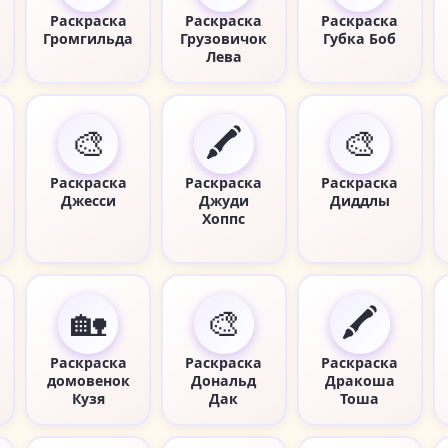
Раскраска
Раскраска
Раскраска
Громгильда
Грузовичок
Губка Боб
Лева
🎨
🖍️
🎨
Раскраска
Раскраска
Раскраска
Джесси
Джуди
Диддлы
Хоппс
🏡
🎨
🖍️
Раскраска
Раскраска
Раскраска
домовенок
Дональд
Дракоша
Кузя
Дак
Тоша