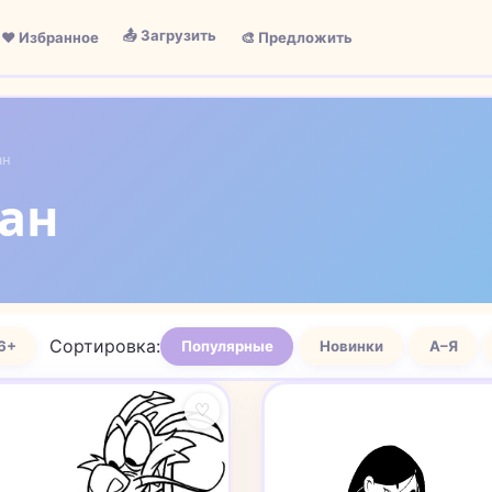
📤 Загрузить
❤️ Избранное
🎨 Предложить
ан
лан
Сортировка:
6+
Популярные
Новинки
А–Я
♡