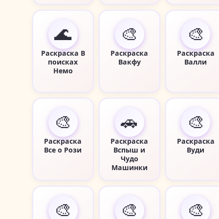
🌊
🎨
🎨
Раскраска В
Раскраска
Раскраска
поисках
Вакфу
Валли
Немо
🎨
🚗
🎨
Раскраска
Раскраска
Раскраска
Все о Рози
Вспыш и
Вуди
Чудо
Машинки
🎨
🎨
🎨