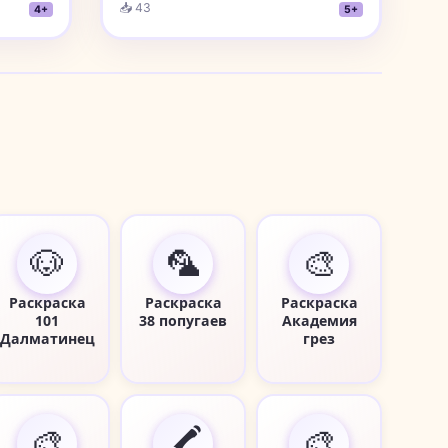
📥 43
4+
5+
🐶
🦜
🎨
Раскраска
Раскраска
Раскраска
101
38 попугаев
Академия
Далматинец
грез
🎨
🖍️
🎨