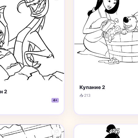
Купание 2
н 2
📥 213
4+
♡