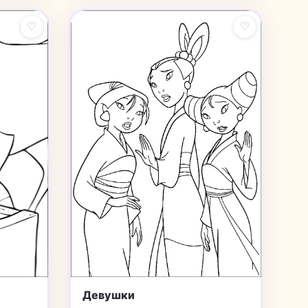
♡
♡
Девушки