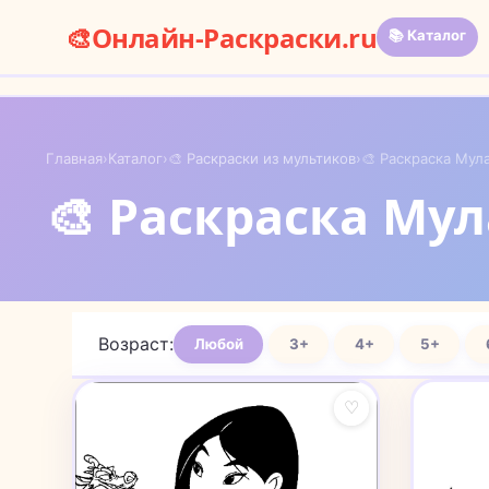
🎨
Онлайн-Раскраски.ru
📚 Каталог
Главная
›
Каталог
›
🎨 Раскраски из мультиков
›
🎨 Раскраска Мул
🎨 Раскраска Му
Возраст:
Любой
3+
4+
5+
♡