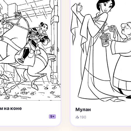
м на коне
Мулан
5+
📥 190