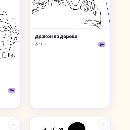
Дракон на дереве
📥 205
6+
5+
♡
♡