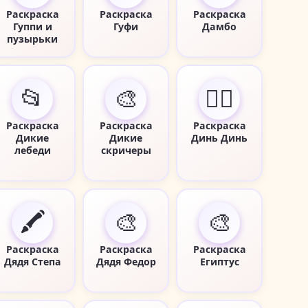
Раскраска
Раскраска
Раскраска
Гуппи и
Гуфи
Дамбо
пузырьки
📂
🎨
🧚‍♀️
Раскраска
Раскраска
Раскраска
Дикие
Дикие
Динь Динь
лебеди
скричеры
🖍️
🎨
🎨
Раскраска
Раскраска
Раскраска
Дядя Степа
Дядя Федор
Египтус