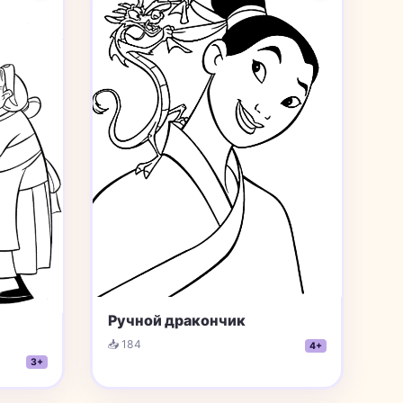
Ручной дракончик
📥 184
4+
3+