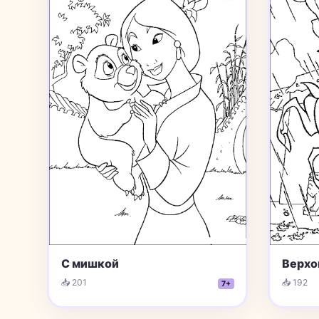
С мишкой
Верхо
📥 201
📥 192
7+