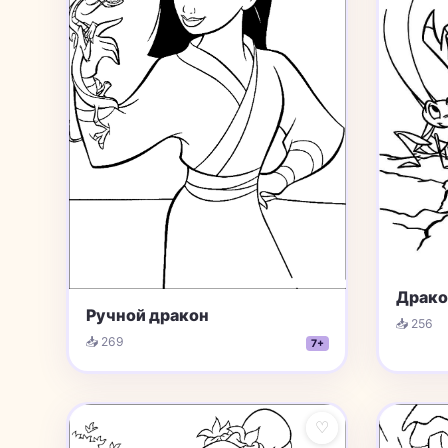
Драко
Ручной дракон
📥 256
📥 269
7+
♡