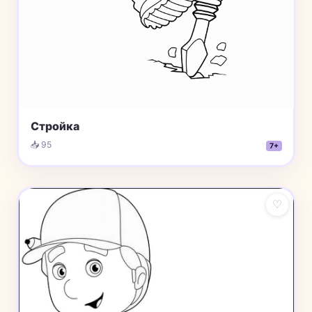
Стройка
📥 95
7+
♡