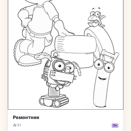
Ремонтник
📥 91
7+