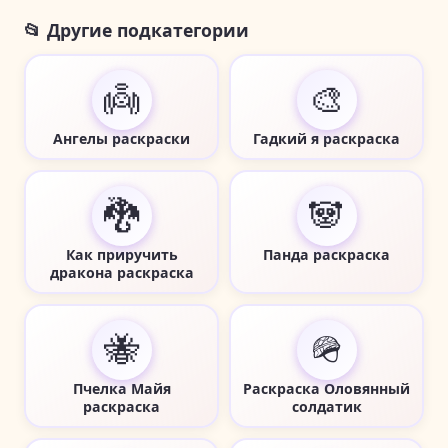
📂 Другие подкатегории
👼
🎨
Ангелы раскраски
Гадкий я раскраска
🐉
🐼
Как приручить
Панда раскраска
дракона раскраска
🐝
🪖
Пчелка Майя
Раскраска Оловянный
раскраска
солдатик