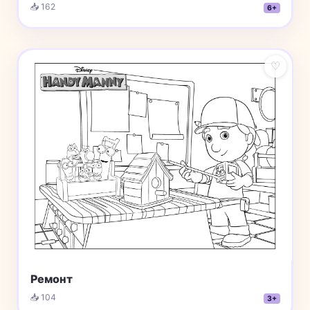
📥 162
6+
♡
Ремонт
📥 104
3+