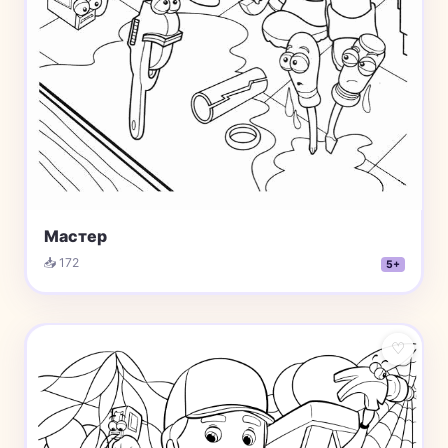
Мастер
📥 172
5+
♡