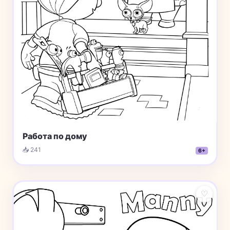
Работа по дому
📥 241
6+
♡