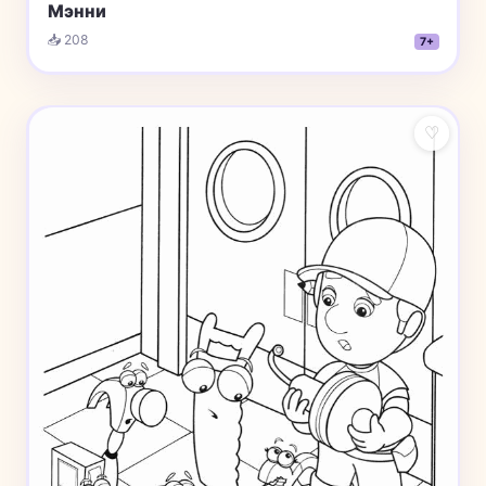
Мэнни
📥 208
7+
♡