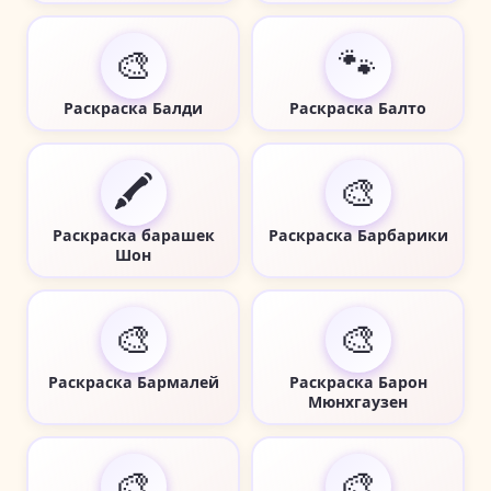
🎨
🐾
Раскраска Балди
Раскраска Балто
🖍️
🎨
Раскраска барашек
Раскраска Барбарики
Шон
🎨
🎨
Раскраска Бармалей
Раскраска Барон
Мюнхгаузен
🎨
🎨