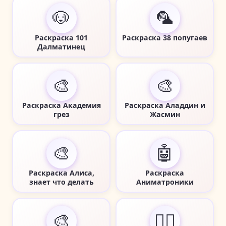
🐶
🦜
Раскраска 101
Раскраска 38 попугаев
Далматинец
🎨
🎨
Раскраска Академия
Раскраска Аладдин и
грез
Жасмин
🎨
🤖
Раскраска Алиса,
Раскраска
знает что делать
Аниматроники
🎨
🧜‍♀️