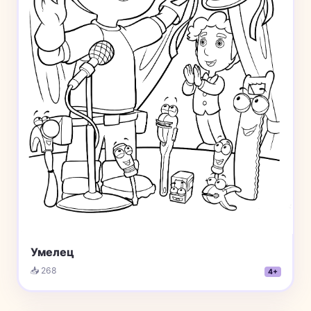
Умелец
📥 268
4+