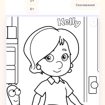
5+
Скачивания
6+
♡