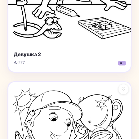
Девушка 2
📥 277
4+
♡