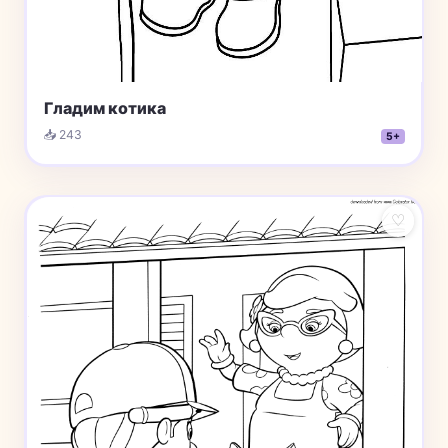
Гладим котика
📥 243
5+
♡