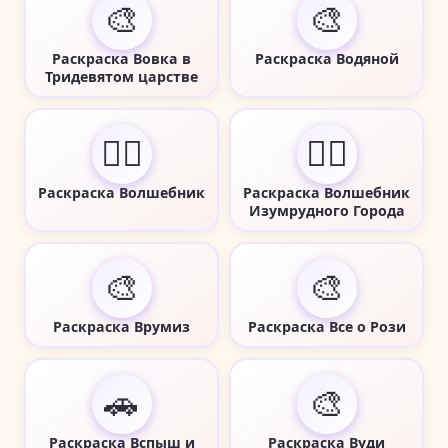
🎨
🎨
Раскраска Вовка в
Раскраска Водяной
Тридевятом царстве
🧙‍♂️
🧙‍♂️
Раскраска Волшебник
Раскраска Волшебник
Изумрудного Города
🎨
🎨
Раскраска Врумиз
Раскраска Все о Рози
🚗
🎨
Раскраска Вспыш и
Раскраска Вуди