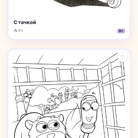
С тачкой
📥 80
6+
♡