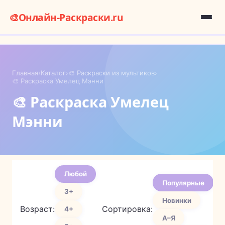
🎨
Онлайн-Раскраски.ru
Главная
›
Каталог
›
🎨 Раскраски из мультиков
›
🎨 Раскраска Умелец Мэнни
🎨 Раскраска Умелец
Мэнни
Любой
Популярные
3+
Новинки
Возраст:
Сортировка:
4+
А–Я