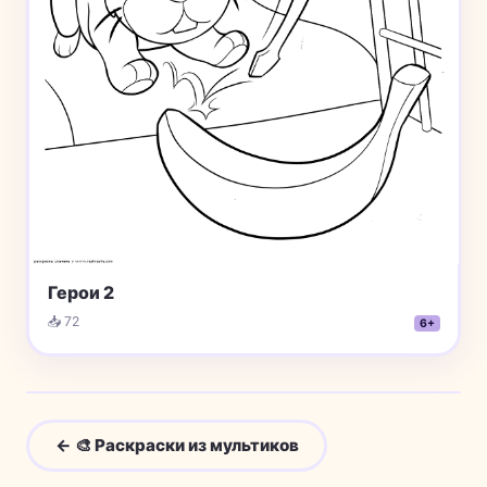
Герои 2
📥 72
6+
← 🎨 Раскраски из мультиков