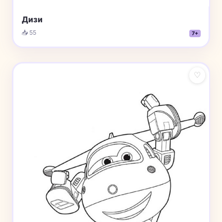
Дизи
📥 55
7+
♡