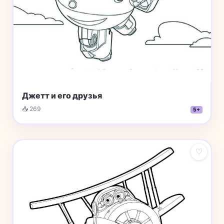
Джетт и его друзья
📥 269
5+
♡