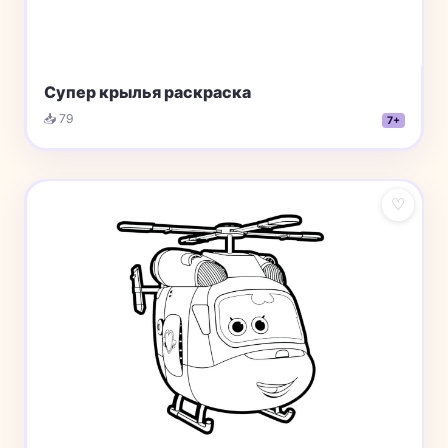
Супер крылья раскраска
📥 79
7+
♡