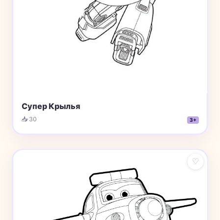
Супер Крылья
📥 30
3+
♡