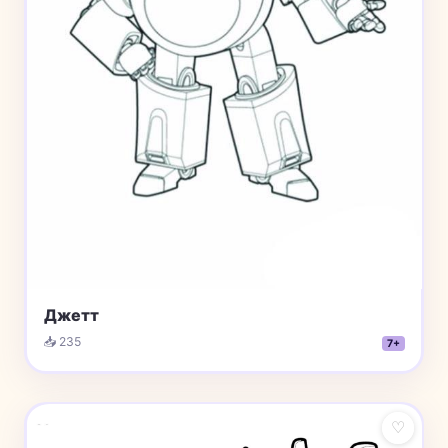
Джетт
📥 235
7+
♡