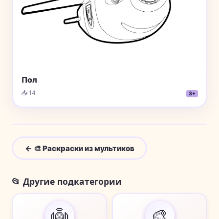
Пол
📥 14
3+
← 🎨 Раскраски из мультиков
📂 Другие подкатегории
👼
🎨