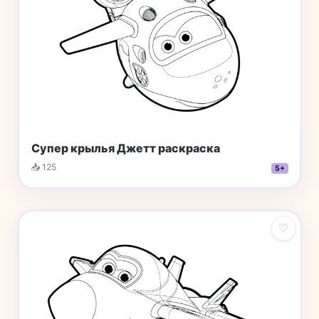
Супер крылья Джетт раскраска
📥 125
5+
♡