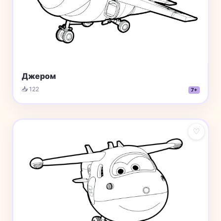
Джером
📥 122
7+
♡