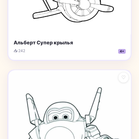
Альберт Супер крылья
📥 242
4+
♡