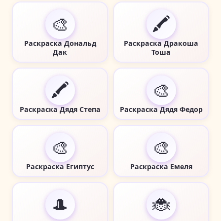
🎨
🖍️
Раскраска Дональд
Раскраска Дракоша
Дак
Тоша
🖍️
🎨
Раскраска Дядя Степа
Раскраска Дядя Федор
🎨
🎨
Раскраска Египтус
Раскраска Емеля
🎩
🐞