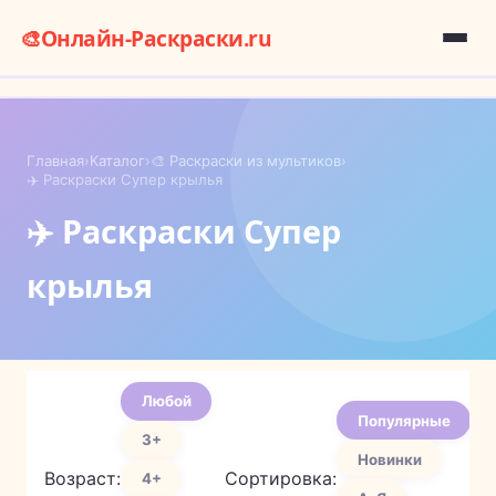
🎨
Онлайн-Раскраски.ru
Главная
›
Каталог
›
🎨 Раскраски из мультиков
›
✈️ Раскраски Супер крылья
✈️ Раскраски Супер
крылья
Любой
Популярные
3+
Новинки
Возраст:
Сортировка:
4+