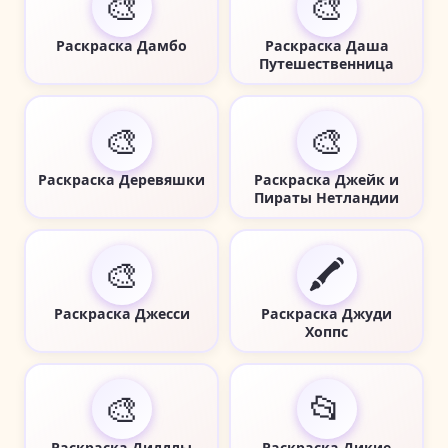
🎨
🎨
Раскраска Дамбо
Раскраска Даша
Путешественница
🎨
🎨
Раскраска Деревяшки
Раскраска Джейк и
Пираты Нетландии
🎨
🖍️
Раскраска Джесси
Раскраска Джуди
Хоппс
🎨
📂
Раскраска Диддлы
Раскраска Дикие