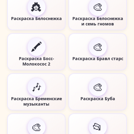
👸
🎨
Раскраска Белоснежка
Раскраска Белоснежка
и семь гномов
🖍️
🎨
Раскраска Босс-
Раскраска Бравл старс
Молокосос 2
🎶
🎨
Раскраска Бременские
Раскраска Буба
музыканты
🎨
📂