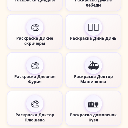
лебеди
🎨
🧚‍♀️
Раскраска Дикие
Раскраска Динь Динь
скричеры
🎨
🚑
Раскраска Дневная
Раскраска Доктор
Фурия
Машинкова
🎨
🏡
Раскраска Доктор
Раскраска домовенок
Плюшева
Кузя