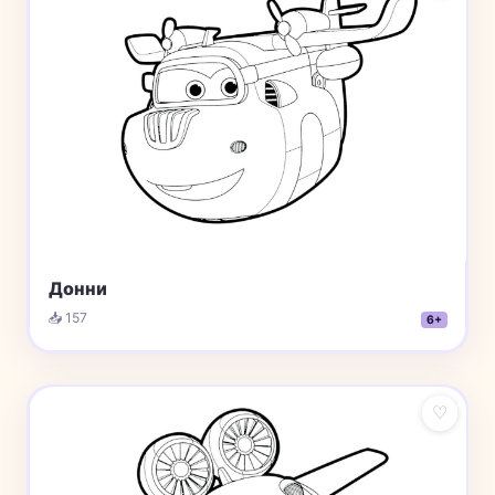
Донни
📥 157
6+
♡