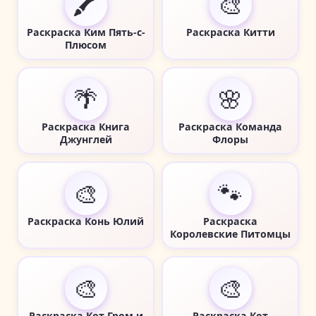
🖍️
🎨
Раскраска Ким Пять-с-
Раскраска Китти
Плюсом
🌴
🌸
Раскраска Книга
Раскраска Команда
Джунглей
Флоры
🎨
🐾
Раскраска Конь Юлий
Раскраска
Королевские Питомцы
🎨
🎨
Раскраска Кот Гром и
Раскраска Кот