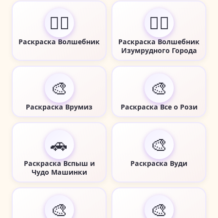
🧙‍♂️
🧙‍♂️
Раскраска Волшебник
Раскраска Волшебник
Изумрудного Города
🎨
🎨
Раскраска Врумиз
Раскраска Все о Рози
🚗
🎨
Раскраска Вспыш и
Раскраска Вуди
Чудо Машинки
🎨
🎨