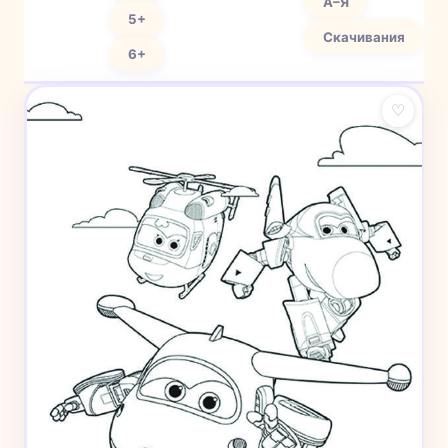
А–Я
5+
Скачивания
6+
♡