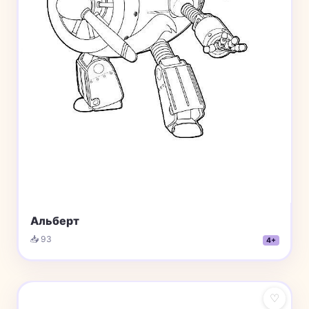
Альберт
📥 93
4+
♡