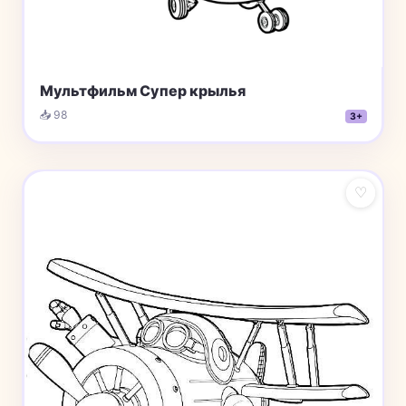
Мультфильм Супер крылья
📥 98
3+
♡