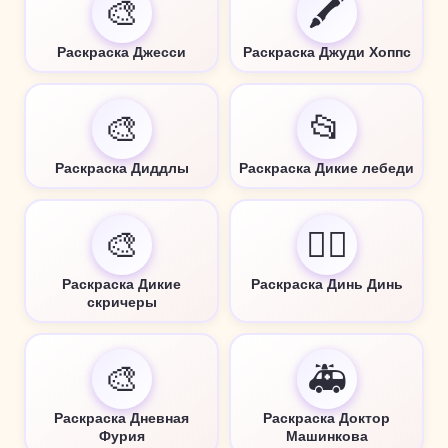
🎨
🖍️
Раскраска Джесси
Раскраска Джуди Хоппс
🎨
📂
Раскраска Диддлы
Раскраска Дикие лебеди
🎨
🧚‍♀️
Раскраска Дикие
Раскраска Динь Динь
скричеры
🎨
🚑
Раскраска Дневная
Раскраска Доктор
Фурия
Машинкова