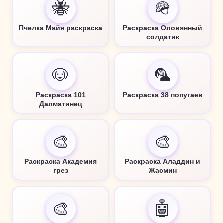
🐝
🪖
Пчелка Майя раскраска
Раскраска Оловянный
солдатик
🐶
🦜
Раскраска 101
Раскраска 38 попугаев
Далматинец
🎨
🎨
Раскраска Академия
Раскраска Аладдин и
грез
Жасмин
🎨
🤖