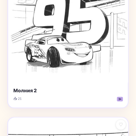
Молния 2
📥 21
3+
♡