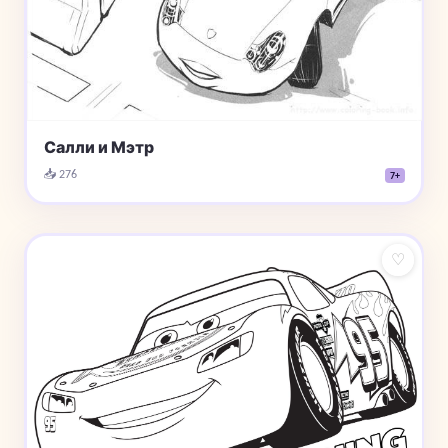
Салли и Мэтр
📥 276
7+
♡