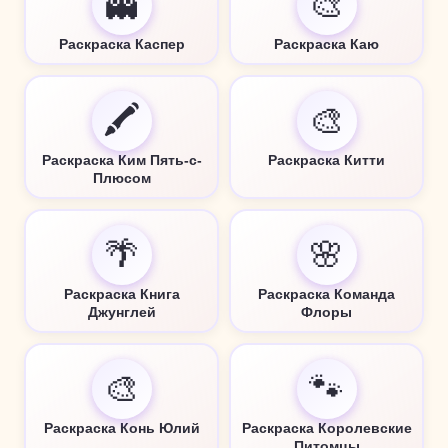
👻
🎨
Раскраска Каспер
Раскраска Каю
🖍️
🎨
Раскраска Ким Пять-с-
Раскраска Китти
Плюсом
🌴
🌸
Раскраска Книга
Раскраска Команда
Джунглей
Флоры
🎨
🐾
Раскраска Конь Юлий
Раскраска Королевские
Питомцы