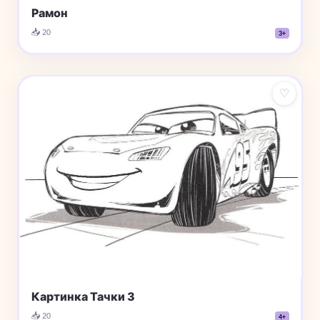
Рамон
📥 20
3+
♡
Картинка Тачки 3
📥 20
4+