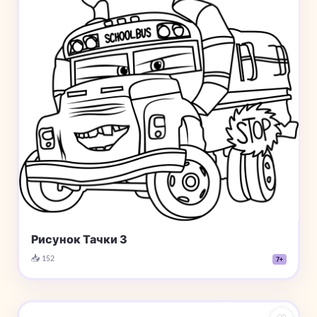
Рисунок Тачки 3
📥 152
7+