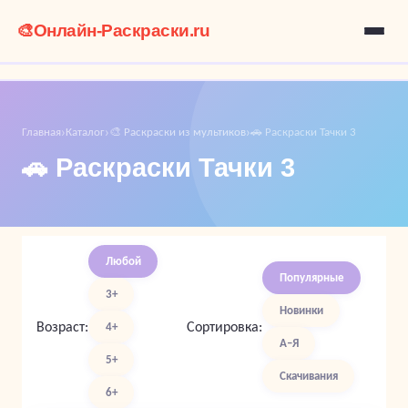
🎨
Онлайн-Раскраски.ru
Главная
Каталог
🎨 Раскраски из мультиков
🚗 Раскраски Тачки 3
›
›
›
🚗 Раскраски Тачки 3
Любой
Популярные
3+
Новинки
Возраст:
Сортировка:
4+
А–Я
5+
Скачивания
6+