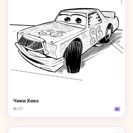
Чики Хикс
📥 227
6+