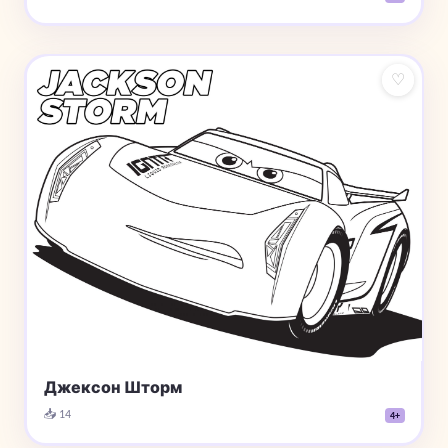
♡
Джексон Шторм
📥 14
4+