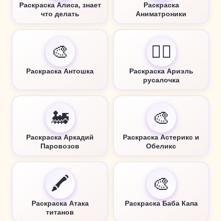
Раскраска Алиса, знает
Раскраска
что делать
Аниматроники
🎨
🧜‍♀️
Раскраска Антошка
Раскраска Ариэль
русалочка
🚂
🎨
Раскраска Аркадий
Раскраска Астерикс и
Паровозов
Обеликс
🖍️
🎨
Раскраска Атака
Раскраска Баба Капа
титанов