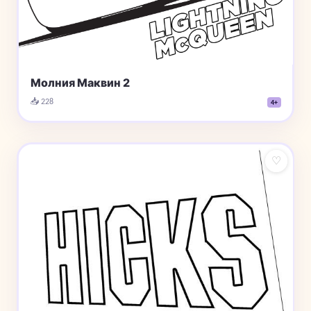
Молния Маквин 2
📥 228
4+
♡