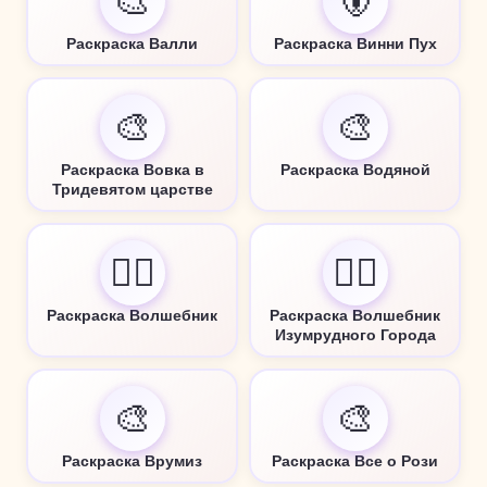
🎨
🐻
Раскраска Валли
Раскраска Винни Пух
🎨
🎨
Раскраска Вовка в
Раскраска Водяной
Тридевятом царстве
🧙‍♂️
🧙‍♂️
Раскраска Волшебник
Раскраска Волшебник
Изумрудного Города
🎨
🎨
Раскраска Врумиз
Раскраска Все о Рози