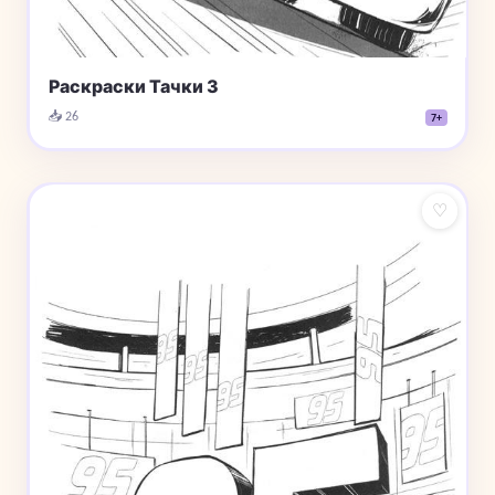
Раскраски Тачки 3
📥 26
7+
♡