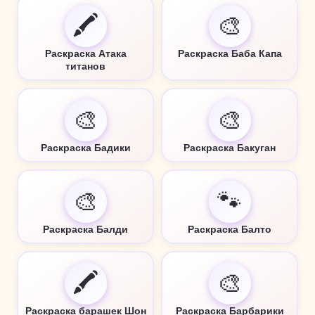
🖍️
🎨
Раскраска Атака
Раскраска Баба Капа
титанов
🎨
🎨
Раскраска Бадики
Раскраска Бакуган
🎨
🐾
Раскраска Балди
Раскраска Балто
🖍️
🎨
Раскраска барашек Шон
Раскраска Барбарики