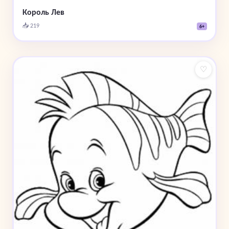
Король Лев
📥 219
6+
♡