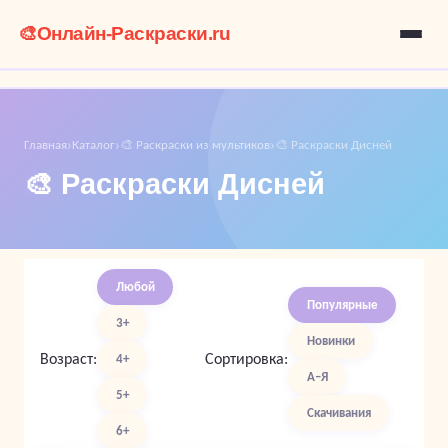
🎨
Онлайн-Раскраски.ru
Главная
Каталог
🎨 Раскраски из мультиков
🎨 Раскраски Дисней
›
›
›
🎨 Раскраски Дисней
Любой
Популярные
3+
Новинки
Возраст:
Сортировка:
4+
А–Я
5+
Скачивания
6+