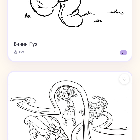
Винни-Пух
📥 122
3+
♡