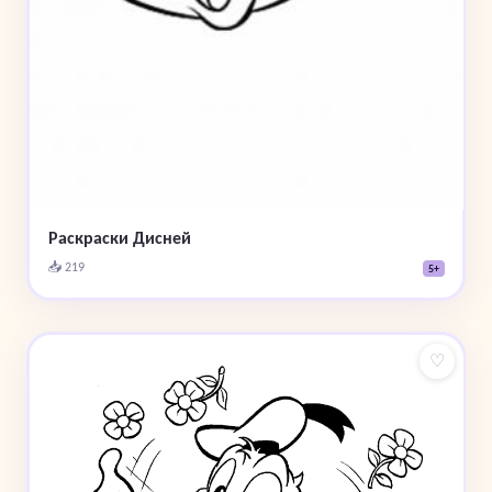
Раскраски Дисней
📥 219
5+
♡