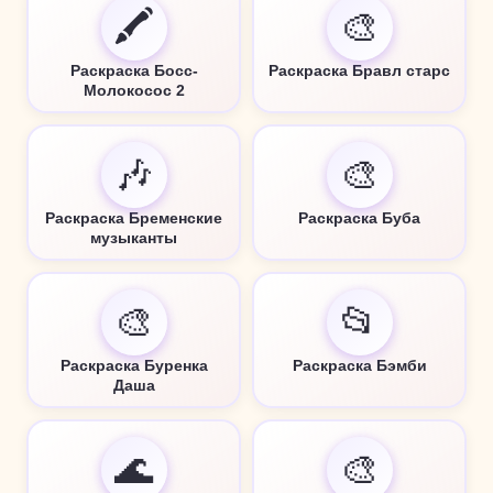
🖍️
🎨
Раскраска Босс-
Раскраска Бравл старс
Молокосос 2
🎶
🎨
Раскраска Бременские
Раскраска Буба
музыканты
🎨
📂
Раскраска Буренка
Раскраска Бэмби
Даша
🌊
🎨