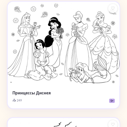
♡
Принцессы Диснея
📥 249
5+
♡