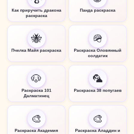
Как приручить дракона
Панда раскраска
раскраска
🐝
🪖
Пчелка Майя раскраска
Раскраска Оловянный
солдатик
🐶
🦜
Раскраска 101
Раскраска 38 попугаев
Далматинец
🎨
🎨
Раскраска Академия
Раскраска Аладдин и