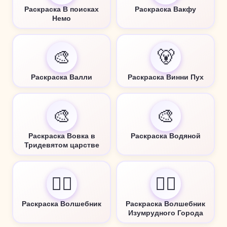
Раскраска В поисках
Раскраска Вакфу
Немо
🎨
🐻
Раскраска Валли
Раскраска Винни Пух
🎨
🎨
Раскраска Вовка в
Раскраска Водяной
Тридевятом царстве
🧙‍♂️
🧙‍♂️
Раскраска Волшебник
Раскраска Волшебник
Изумрудного Города