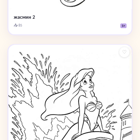
жасмин 2
📥 85
5+
♡