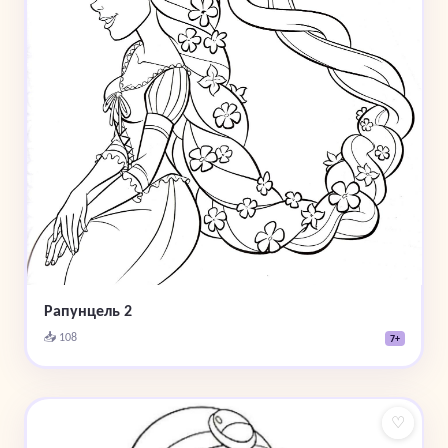
Рапунцель 2
📥 108
7+
♡