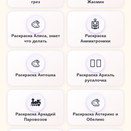
грез
Жасмин
🎨
🤖
Раскраска Алиса, знает
Раскраска
что делать
Аниматроники
🎨
🧜‍♀️
Раскраска Антошка
Раскраска Ариэль
русалочка
🚂
🎨
Раскраска Аркадий
Раскраска Астерикс и
Паровозов
Обеликс