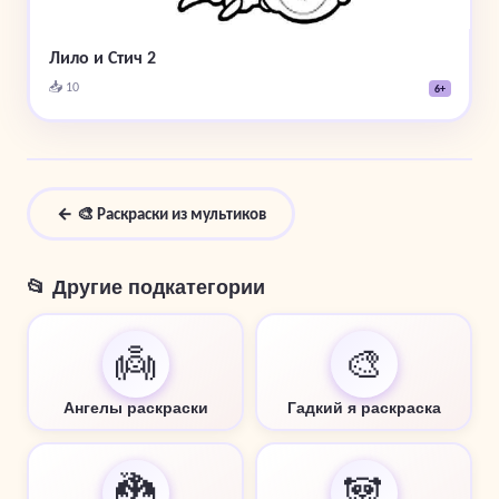
Лило и Стич 2
📥 10
6+
← 🎨 Раскраски из мультиков
📂 Другие подкатегории
👼
🎨
Ангелы раскраски
Гадкий я раскраска
🐉
🐼