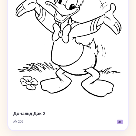
Дональд Дак 2
📥 205
3+