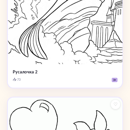
Русалочка 2
📥 73
3+
♡