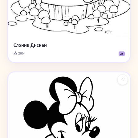
Слоник Дисней
📥 286
3+
♡