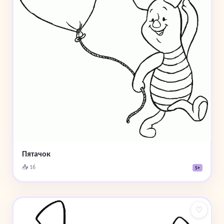
Пятачок
📥 16
5+
♡