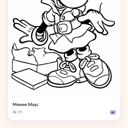
Минни Маус
📥 276
4+