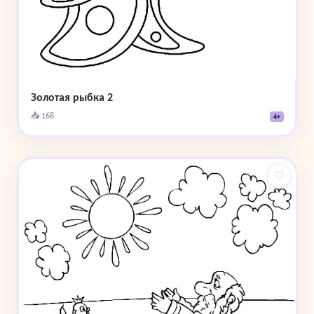
Золотая рыбка 2
📥 168
4+
♡