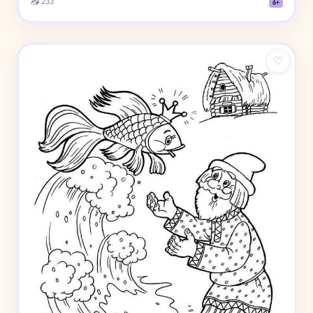
📥 233
6+
♡