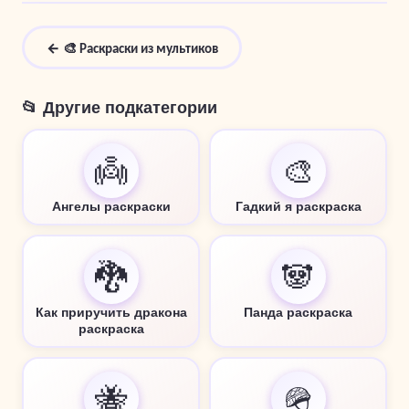
← 🎨 Раскраски из мультиков
📂 Другие подкатегории
👼
🎨
Ангелы раскраски
Гадкий я раскраска
🐉
🐼
Как приручить дракона
Панда раскраска
раскраска
🐝
🪖