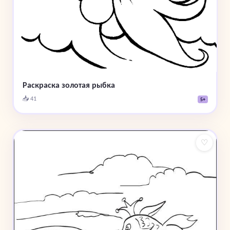
Раскраска золотая рыбка
📥 41
5+
♡