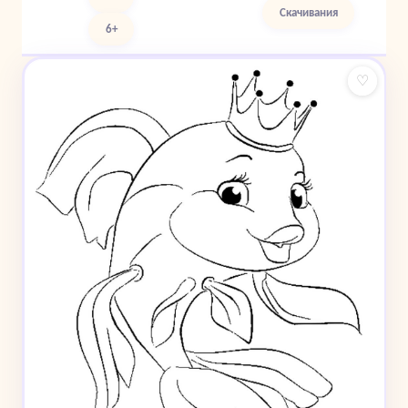
Скачивания
6+
♡