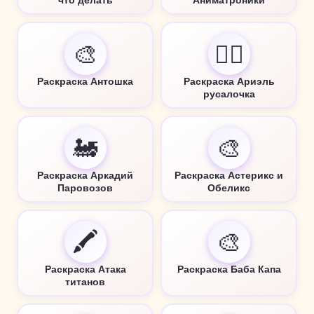
что делать
Аниматроники
🎨
🧜‍♀️
Раскраска Антошка
Раскраска Ариэль
русалочка
🚂
🎨
Раскраска Аркадий
Раскраска Астерикс и
Паровозов
Обеликс
🖍️
🎨
Раскраска Атака
Раскраска Баба Капа
титанов