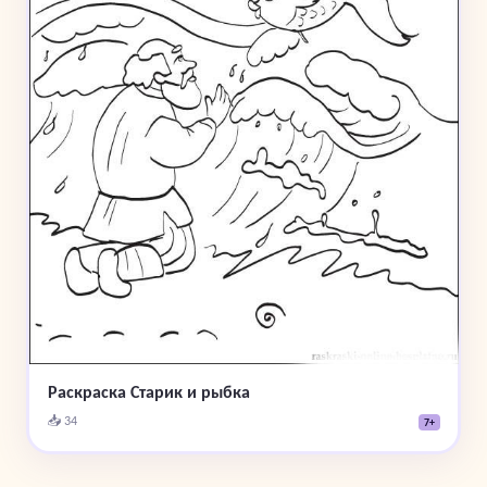
Раскраска Старик и рыбка
📥 34
7+