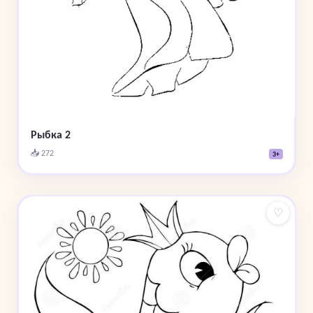
Рыбка 2
📥 272
3+
♡