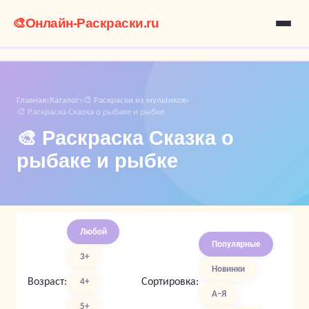
🎨
Онлайн-Раскраски.ru
Главная
Каталог
🎨 Раскраски из мультиков
›
›
›
🎨 Раскраска Сказка о рыбаке и рыбке
🎨 Раскраска Сказка о
рыбаке и рыбке
Любой
Популярные
3+
Новинки
Возраст:
Сортировка:
4+
А–Я
5+