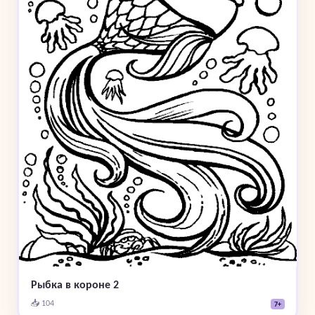
Рыбка в короне 2
📥 104
7+