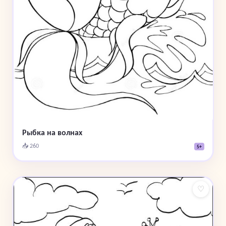
Рыбка на волнах
📥 260
5+
♡