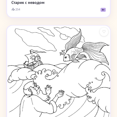
Старик с неводом
📥 254
4+
♡