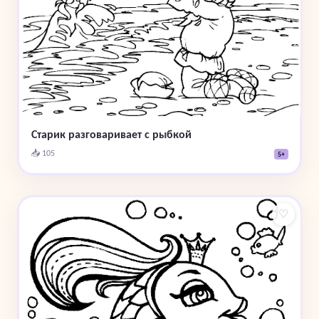
Старик разговаривает с рыбкой
📥 105
5+
♡