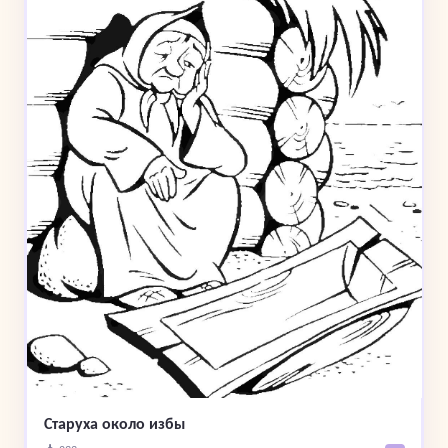
Старуха около избы