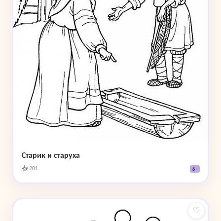
Старик и старуха
📥 201
6+
♡