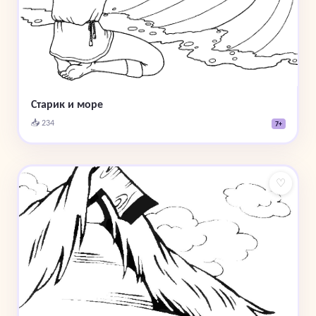
Старик и море
📥 234
7+
♡